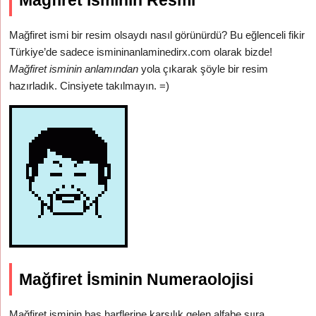
Mağfiret İsminin Resmi
Mağfiret ismi bir resim olsaydı nasıl görünürdü? Bu eğlenceli fikir
Türkiye’de sadece ismininanlaminedirx.com olarak bizde!
Mağfiret isminin anlamından
yola çıkarak şöyle bir resim
hazırladık. Cinsiyete takılmayın. =)
Mağfiret İsminin Numeraolojisi
Mağfiret isminin baş harflerine karşılık gelen alfabe sııra