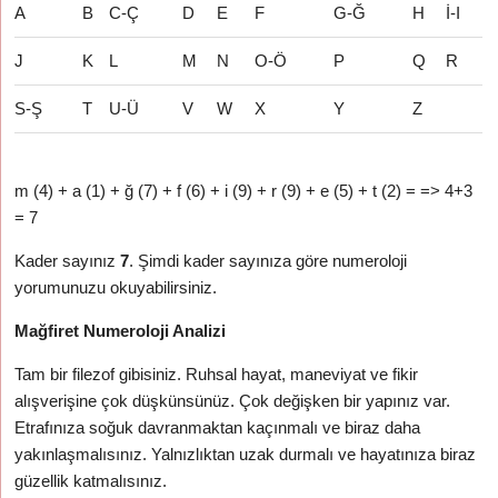
A
B
C-Ç
D
E
F
G-Ğ
H
İ-I
J
K
L
M
N
O-Ö
P
Q
R
S-Ş
T
U-Ü
V
W
X
Y
Z
m (4) + a (1) + ğ (7) + f (6) + i (9) + r (9) + e (5) + t (2) = => 4+3
= 7
Kader sayınız
7
. Şimdi kader sayınıza göre numeroloji
yorumunuzu okuyabilirsiniz.
Mağfiret Numeroloji Analizi
Tam bir filezof gibisiniz. Ruhsal hayat, maneviyat ve fikir
alışverişine çok düşkünsünüz. Çok değişken bir yapınız var.
Etrafınıza soğuk davranmaktan kaçınmalı ve biraz daha
yakınlaşmalısınız. Yalnızlıktan uzak durmalı ve hayatınıza biraz
güzellik katmalısınız.