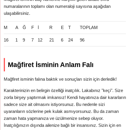
numaralarının toplamı olan numeraloji sayısına aşağıdan
ulaşabilirsiniz.
M
A
Ğ
F
İ
R
E
T
TOPLAM
16
1
9
7
12
21
6
24
96
Mağfiret İsminin Anlam Falı
Mağfiret isminin falına baktık ve sonuçları sizin için derledik!
Karakterinizin en belirgin özelliği inatçılık. Lakabınız "keçi". Size
zorla birşey yaptırmak imkansız! Kendi hayatınıza dair kararların
sadece size ait olmasını istiyorsunuz. Bu nedenle sizi
uyaranların sözlerine pek kulak asmıyorsunuz. Bu da zaman
zaman hata yapmanıza ve üzülmenize sebep oluyor.
İnatçılığınızın dışında ailenize bağlı bir insansınız. Sizin için en