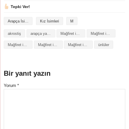
Tepki Ver!
Arapça İsimler
Kız İsimleri
M
akrostiş
arapça yazılışı
Mağfiret isminin analizi
Mağfiret isminin anlamı
Mağfiret isminin baş harfleriyle şiir
Mağfiret isminin kökeni
Mağfiret isminin numerolojisi
ünlüler
Bir yanıt yazın
Yorum
*