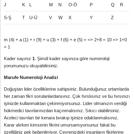
J
K
L
M
N
O-Ö
P
Q
R
S-Ş
T
U-Ü
V
W
X
Y
Z
m (4) + a (1) + r (9) + u (3) + f (6) + e (5) = => 2+8 = 10 => 1+0
= 1
Kader sayınız
1
. Şimdi kader sayınıza göre numeroloji
yorumunuzu okuyabilirsiniz.
Marufe Numeroloji Analizi
Doğuştan lider özelliklerine sahipsiniz. Bulunduğunuz ortamlarda
her zaman fikri sorulanlardansınız. Çok hırslısınız ve bu hırsınızı
işinizde kullanmaktan çekinmiyorsunuz. Lider olmanızın verdiği
hükmedici tavırlarınızdan kaçınmalısınız. Sıkıcı olabilirsiniz.
Aceleci tavrıları bir kenara bırakıp işinize odaklanmalısınız.
Karar alırken kimsenin fikrini umursamıyorsunuz fakat bu
özelliğiniz pek beğenilmiyor. Çevrenizdeki insanların fikirlerine