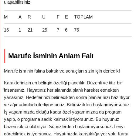
ulaşabilirsiniz.
M
A
R
U
F
E
TOPLAM
16
1
21
25
7
6
76
Marufe İsminin Anlam Falı
Marufe isminin falına baktık ve sonuçları sizin için derledik!
Karakterinizin en belirgin özelliği plancılık. Düzenli ve titiz bir
insansınız. Hayatınız her alanında planlı hareket etmekten
yanasınız. Hedeflerinizi belirledikten sonra planlarınızı hazırlıyor
ve ağır adımlarla ilerliyorsunuz. Belirsizlikten hoşlanmıyorsunuz.
İş yaşamınızda olduğu kadar özel yaşamınızda da program
yapıp, o programa sadık kalmak istiyorsunuz. Bu huyunuz
bazen sıkıcı olabiliyor. Süprizlerden hoşlanmıyorsunuz. İleriyi
görebilmek istiyorsunuz. Hayatınızda karışıklığa yer yok. Karşı