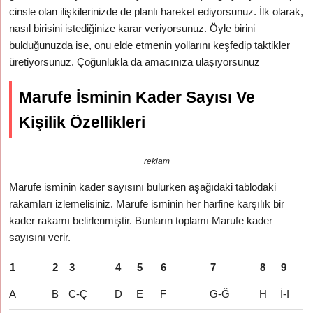
cinsle olan ilişkilerinizde de planlı hareket ediyorsunuz. İlk olarak,
nasıl birisini istediğinize karar veriyorsunuz. Öyle birini
bulduğunuzda ise, onu elde etmenin yollarını keşfedip taktikler
üretiyorsunuz. Çoğunlukla da amacınıza ulaşıyorsunuz
Marufe İsminin Kader Sayısı Ve
Kişilik Özellikleri
reklam
Marufe isminin kader sayısını bulurken aşağıdaki tablodaki
rakamları izlemelisiniz. Marufe isminin her harfine karşılık bir
kader rakamı belirlenmiştir. Bunların toplamı Marufe kader
sayısını verir.
1
2
3
4
5
6
7
8
9
A
B
C-Ç
D
E
F
G-Ğ
H
İ-I