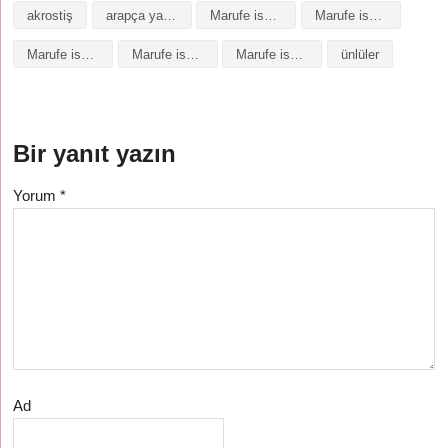
akrostiş
arapça yazılışı
Marufe isminin analizi
Marufe isminin anlamı
Marufe isminin baş harfleriyle şiir
Marufe isminin kökeni
Marufe isminin numerolojisi
ünlüler
Bir yanıt yazın
Yorum
*
Ad