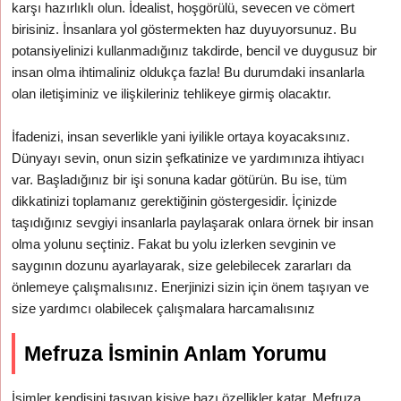
karşı hazırlıklı olun. İdealist, hoşgörülü, sevecen ve cömert
birisiniz. İnsanlara yol göstermekten haz duyuyorsunuz. Bu
potansiyelinizi kullanmadığınız takdirde, bencil ve duygusuz bir
insan olma ihtimaliniz oldukça fazla! Bu durumdaki insanlarla
olan iletişiminiz ve ilişkileriniz tehlikeye girmiş olacaktır.
İfadenizi, insan severlikle yani iyilikle ortaya koyacaksınız.
Dünyayı sevin, onun sizin şefkatinize ve yardımınıza ihtiyacı
var. Başladığınız bir işi sonuna kadar götürün. Bu ise, tüm
dikkatinizi toplamanız gerektiğinin göstergesidir. İçinizde
taşıdığınız sevgiyi insanlarla paylaşarak onlara örnek bir insan
olma yolunu seçtiniz. Fakat bu yolu izlerken sevginin ve
saygının dozunu ayarlayarak, size gelebilecek zararları da
önlemeye çalışmalısınız. Enerjinizi sizin için önem taşıyan ve
size yardımcı olabilecek çalışmalara harcamalısınız
Mefruza İsminin Anlam Yorumu
İsimler kendisini taşıyan kişiye bazı özellikler katar. Mefruza