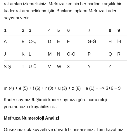
rakamları izlemelisiniz. Mefruza isminin her harfine karşılık bir
kader rakamı belirlenmiştir. Bunların toplamı Mefruza kader
sayısını verir.
1
2
3
4
5
6
7
8
9
A
B
C-Ç
D
E
F
G-Ğ
H
İ-I
J
K
L
M
N
O-Ö
P
Q
R
S-Ş
T
U-Ü
V
W
X
Y
Z
m (4) + e (5) + f (6) + r (9) + u (3) + z (8) + a (1) = => 3+6 = 9
Kader sayınız
9
. Şimdi kader sayınıza göre numeroloji
yorumunuzu okuyabilirsiniz.
Mefruza Numeroloji Analizi
Önseziniz çok kuvvetli ve duyarlı bir insansınız. Tüm hayatınızı