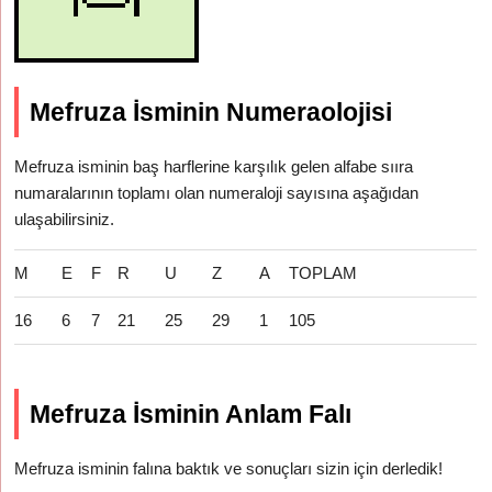
Mefruza İsminin Numeraolojisi
Mefruza isminin baş harflerine karşılık gelen alfabe sııra
numaralarının toplamı olan numeraloji sayısına aşağıdan
ulaşabilirsiniz.
M
E
F
R
U
Z
A
TOPLAM
16
6
7
21
25
29
1
105
Mefruza İsminin Anlam Falı
Mefruza isminin falına baktık ve sonuçları sizin için derledik!