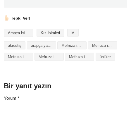
Tepki Ver!
Arapça İsimler
Kız İsimleri
M
akrostiş
arapça yazılışı
Mefruza isminin analizi
Mefruza isminin anlamı
Mefruza isminin baş harfleriyle şiir
Mefruza isminin kökeni
Mefruza isminin numerolojisi
ünlüler
Bir yanıt yazın
Yorum
*