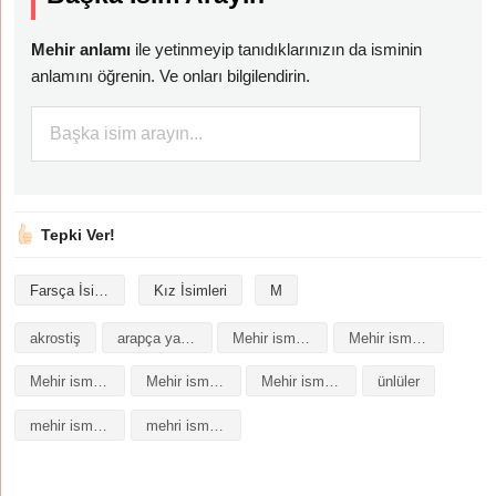
Mehir anlamı
ile yetinmeyip tanıdıklarınızın da isminin
anlamını öğrenin. Ve onları bilgilendirin.
Tepki Ver!
Farsça İsimler
Kız İsimleri
M
akrostiş
arapça yazılışı
Mehir isminin analizi
Mehir isminin anlamı
Mehir isminin baş harfleriyle şiir
Mehir isminin kökeni
Mehir isminin numerolojisi
ünlüler
mehir isminin anlamı
mehri isminin anlamı