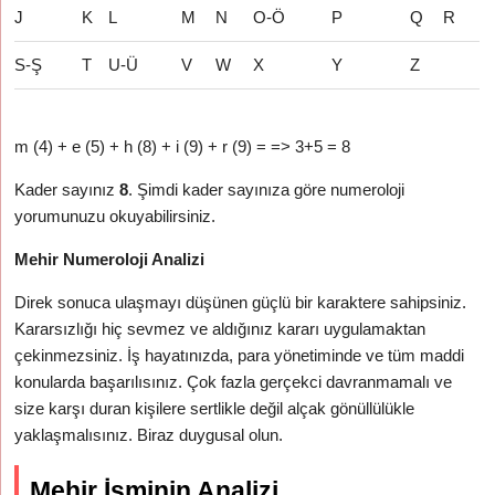
J
K
L
M
N
O-Ö
P
Q
R
S-Ş
T
U-Ü
V
W
X
Y
Z
m (4) + e (5) + h (8) + i (9) + r (9) = => 3+5 = 8
Kader sayınız
8
. Şimdi kader sayınıza göre numeroloji
yorumunuzu okuyabilirsiniz.
Mehir Numeroloji Analizi
Direk sonuca ulaşmayı düşünen güçlü bir karaktere sahipsiniz.
Kararsızlığı hiç sevmez ve aldığınız kararı uygulamaktan
çekinmezsiniz. İş hayatınızda, para yönetiminde ve tüm maddi
konularda başarılısınız. Çok fazla gerçekci davranmamalı ve
size karşı duran kişilere sertlikle değil alçak gönüllülükle
yaklaşmalısınız. Biraz duygusal olun.
Mehir İsminin Analizi