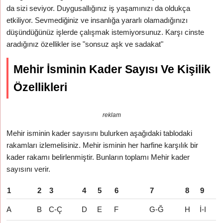
da sizi seviyor. Duygusallığınız iş yaşamınızı da oldukça
etkiliyor. Sevmediğiniz ve insanlığa yararlı olamadığınızı
düşündüğünüz işlerde çalışmak istemiyorsunuz. Karşı cinste
aradığınız özellikler ise "sonsuz aşk ve sadakat"
Mehir İsminin Kader Sayısı Ve Kişilik
Özellikleri
reklam
Mehir isminin kader sayısını bulurken aşağıdaki tablodaki
rakamları izlemelisiniz. Mehir isminin her harfine karşılık bir
kader rakamı belirlenmiştir. Bunların toplamı Mehir kader
sayısını verir.
1
2
3
4
5
6
7
8
9
A
B
C-Ç
D
E
F
G-Ğ
H
İ-I