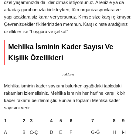
özel yaşamınızda da lider olmak istiyorsunuz. Ailenizle ya da
arkadaş gurubunuzla birlikteyken, tüm organizasyonlara ve
yapılacaklara siz karar veriyorsunuz. Kimse size karşı çıkmıyor.
Çevrenizdekiler fikirlerinizden memnun. Karşı cinste aradığınız
özellikler ise "hoşgörü ve şefkat"
Mehlika İsminin Kader Sayısı Ve
Kişilik Özellikleri
reklam
Mehlika isminin kader sayısını bulurken aşağıdaki tablodaki
rakamları izlemelisiniz. Mehlika isminin her harfine karşılık bir
kader rakamı belirlenmiştir. Bunların toplamı Mehlika kader
sayısını verir.
1
2
3
4
5
6
7
8
9
A
B
C-Ç
D
E
F
G-Ğ
H
İ-I