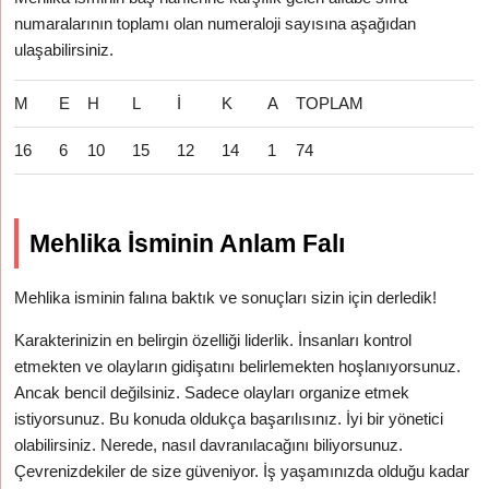
numaralarının toplamı olan numeraloji sayısına aşağıdan
ulaşabilirsiniz.
M
E
H
L
İ
K
A
TOPLAM
16
6
10
15
12
14
1
74
Mehlika İsminin Anlam Falı
Mehlika isminin falına baktık ve sonuçları sizin için derledik!
Karakterinizin en belirgin özelliği liderlik. İnsanları kontrol
etmekten ve olayların gidişatını belirlemekten hoşlanıyorsunuz.
Ancak bencil değilsiniz. Sadece olayları organize etmek
istiyorsunuz. Bu konuda oldukça başarılısınız. İyi bir yönetici
olabilirsiniz. Nerede, nasıl davranılacağını biliyorsunuz.
Çevrenizdekiler de size güveniyor. İş yaşamınızda olduğu kadar