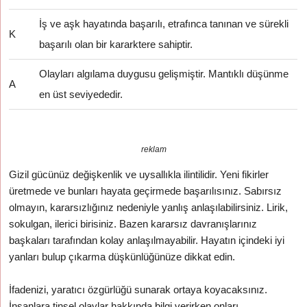
İş ve aşk hayatında başarılı, etrafınca tanınan ve sürekli
K
başarılı olan bir kararktere sahiptir.
Olayları algılama duygusu gelişmiştir. Mantıklı düşünme
A
en üst seviyededir.
reklam
Gizil gücünüz değişkenlik ve uysallıkla ilintilidir. Yeni fikirler
üretmede ve bunları hayata geçirmede başarılısınız. Sabırsız
olmayın, kararsızlığınız nedeniyle yanlış anlaşılabilirsiniz. Lirik,
sokulgan, ilerici birisiniz. Bazen kararsız davranışlarınız
başkaları tarafından kolay anlaşılmayabilir. Hayatın içindeki iyi
yanları bulup çıkarma düşkünlüğünüze dikkat edin.
İfadenizi, yaratıcı özgürlüğü sunarak ortaya koyacaksınız.
İnsanlara tinsel olaylar hakkında bilgi verirken onları