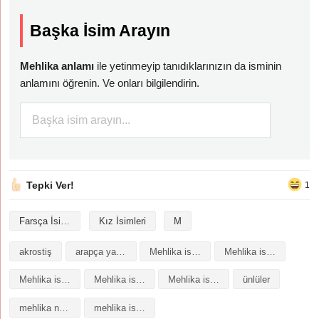
Başka İsim Arayın
Mehlika anlamı
ile yetinmeyip tanıdıklarınızın da isminin
anlamını öğrenin. Ve onları bilgilendirin.
Tepki Ver!
1
Farsça İsimler
Kız İsimleri
M
akrostiş
arapça yazılışı
Mehlika isminin analizi
Mehlika isminin anlamı
Mehlika isminin baş harfleriyle şiir
Mehlika isminin kökeni
Mehlika isminin numerolojisi
ünlüler
mehlika ne demek
mehlika isminin anlamı