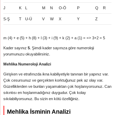
J
K
L
M
N
O-Ö
P
Q
R
S-Ş
T
U-Ü
V
W
X
Y
Z
m (4) + e (5) + h (8) + l (3) + i (9) + k (2) + a (1) = => 3+2 = 5
Kader sayınız
5
. Şimdi kader sayınıza göre numeroloji
yorumunuzu okuyabilirsiniz.
Mehlika Numeroloji Analizi
Girişken ve etrafınızda ikna kabiliyetiyle tanınan bir yapınız var.
Çok cesursunuz ve gerçekten korktuğunuz pek az olay var.
Güzelliklerden ve bunları yaşamaktan çok hoşlanıyorsunuz. Can
sıkıntısı en hoşlanmadığınız duygudur. Çok kolay
sıkılabiliyorsunuz. Bu sizin en kötü özelliğiniz.
Mehlika İsminin Analizi