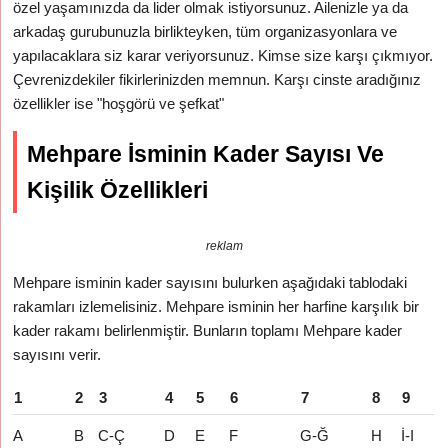
özel yaşamınızda da lider olmak istiyorsunuz. Ailenizle ya da
arkadaş gurubunuzla birlikteyken, tüm organizasyonlara ve
yapılacaklara siz karar veriyorsunuz. Kimse size karşı çıkmıyor.
Çevrenizdekiler fikirlerinizden memnun. Karşı cinste aradığınız
özellikler ise "hoşgörü ve şefkat"
Mehpare İsminin Kader Sayısı Ve
Kişilik Özellikleri
reklam
Mehpare isminin kader sayısını bulurken aşağıdaki tablodaki
rakamları izlemelisiniz. Mehpare isminin her harfine karşılık bir
kader rakamı belirlenmiştir. Bunların toplamı Mehpare kader
sayısını verir.
1
2
3
4
5
6
7
8
9
A
B
C-Ç
D
E
F
G-Ğ
H
İ-I