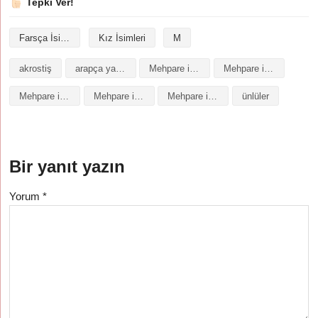
Tepki Ver!
Farsça İsimler
Kız İsimleri
M
akrostiş
arapça yazılışı
Mehpare isminin analizi
Mehpare isminin anlamı
Mehpare isminin baş harfleriyle şiir
Mehpare isminin kökeni
Mehpare isminin numerolojisi
ünlüler
Bir yanıt yazın
Yorum
*