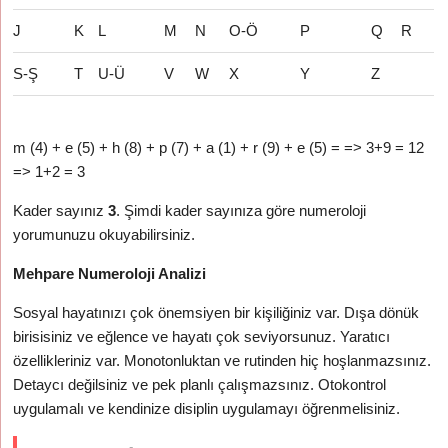
J
K
L
M
N
O-Ö
P
Q
R
S-Ş
T
U-Ü
V
W
X
Y
Z
m (4) + e (5) + h (8) + p (7) + a (1) + r (9) + e (5) = => 3+9 = 12
=> 1+2 = 3
Kader sayınız
3
. Şimdi kader sayınıza göre numeroloji
yorumunuzu okuyabilirsiniz.
Mehpare Numeroloji Analizi
Sosyal hayatınızı çok önemsiyen bir kişiliğiniz var. Dışa dönük
birisisiniz ve eğlence ve hayatı çok seviyorsunuz. Yaratıcı
özellikleriniz var. Monotonluktan ve rutinden hiç hoşlanmazsınız.
Detaycı değilsiniz ve pek planlı çalışmazsınız. Otokontrol
uygulamalı ve kendinize disiplin uygulamayı öğrenmelisiniz.