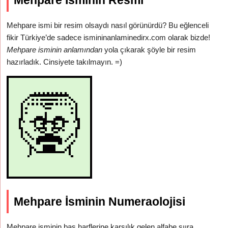
Mehpare İsminin Resmi
Mehpare ismi bir resim olsaydı nasıl görünürdü? Bu eğlenceli
fikir Türkiye’de sadece ismininanlaminedirx.com olarak bizde!
Mehpare isminin anlamından
yola çıkarak şöyle bir resim
hazırladık. Cinsiyete takılmayın. =)
Mehpare İsminin Numeraolojisi
Mehpare isminin baş harflerine karşılık gelen alfabe sııra