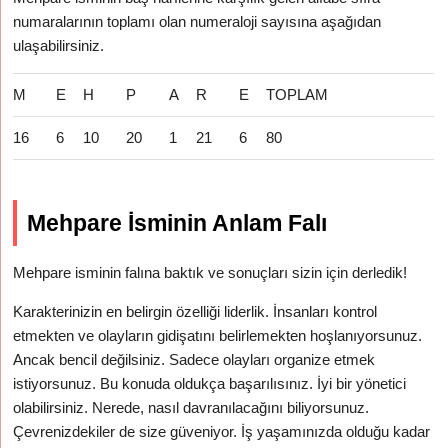
numaralarının toplamı olan numeraloji sayısına aşağıdan
ulaşabilirsiniz.
M
E
H
P
A
R
E
TOPLAM
16
6
10
20
1
21
6
80
Mehpare İsminin Anlam Falı
Mehpare isminin falına baktık ve sonuçları sizin için derledik!
Karakterinizin en belirgin özelliği liderlik. İnsanları kontrol
etmekten ve olayların gidişatını belirlemekten hoşlanıyorsunuz.
Ancak bencil değilsiniz. Sadece olayları organize etmek
istiyorsunuz. Bu konuda oldukça başarılısınız. İyi bir yönetici
olabilirsiniz. Nerede, nasıl davranılacağını biliyorsunuz.
Çevrenizdekiler de size güveniyor. İş yaşamınızda olduğu kadar