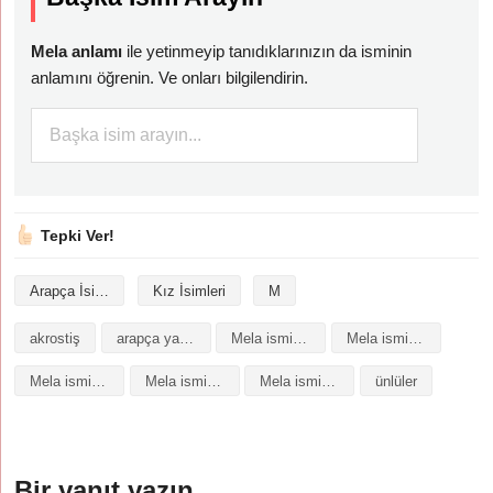
Mela anlamı
ile yetinmeyip tanıdıklarınızın da isminin
anlamını öğrenin. Ve onları bilgilendirin.
Tepki Ver!
Arapça İsimler
Kız İsimleri
M
akrostiş
arapça yazılışı
Mela isminin analizi
Mela isminin anlamı
Mela isminin baş harfleriyle şiir
Mela isminin kökeni
Mela isminin numerolojisi
ünlüler
Bir yanıt yazın