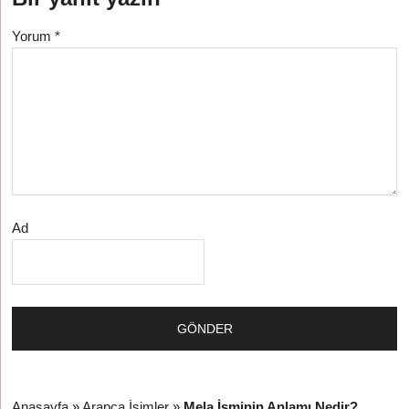
Yorum
*
Ad
Anasayfa
»
Arapça İsimler
»
Mela İsminin Anlamı Nedir?