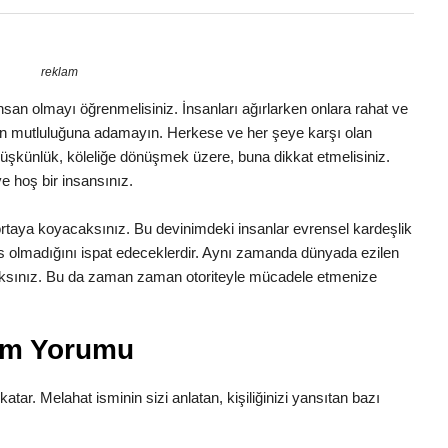
reklam
r insan olmayı öğrenmelisiniz. İnsanları ağırlarken onlara rahat ve
ın mutluluğuna adamayın. Herkese ve her şeye karşı olan
 düşkünlük, köleliğe dönüşmek üzere, buna dikkat etmelisiniz.
e hoş bir insansınız.
e ortaya koyacaksınız. Bu devinimdeki insanlar evrensel kardeşlik
is olmadığını ispat edeceklerdir. Aynı zamanda dünyada ezilen
caksınız. Bu da zaman zaman otoriteyle mücadele etmenize
lam Yorumu
katar. Melahat isminin sizi anlatan, kişiliğinizi yansıtan bazı