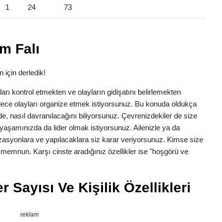
1
24
73
m Falı
 için derledik!
anları kontrol etmekten ve olayların gidişatını belirlemekten
dece olayları organize etmek istiyorsunuz. Bu konuda oldukça
erede, nasıl davranılacağını biliyorsunuz. Çevrenizdekiler de size
yaşamınızda da lider olmak istiyorsunuz. Ailenizle ya da
zasyonlara ve yapılacaklara siz karar veriyorsunuz. Kimse size
n memnun. Karşı cinste aradığınız özellikler ise "hoşgörü ve
 Sayısı Ve Kişilik Özellikleri
reklam