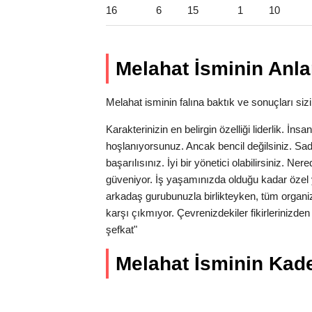
16
6
15
1
10
Melahat İsminin Anla
Melahat isminin falına baktık ve sonuçları sizin
Karakterinizin en belirgin özelliği liderlik. İns
hoşlanıyorsunuz. Ancak bencil değilsiniz. Sa
başarılısınız. İyi bir yönetici olabilirsiniz. N
güveniyor. İş yaşamınızda olduğu kadar özel 
arkadaş gurubunuzla birlikteyken, tüm organi
karşı çıkmıyor. Çevrenizdekiler fikirlerinizde
şefkat"
Melahat İsminin Kader