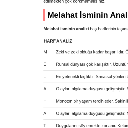
edilmekten çok korkmamalısınız.
Melahat İsminin Anal
Melahat isminin analizi
baş harflerinin taşıdığı
HARF
ANALIZ
M
Zeki ve zeki olduğu kadar başarılıdır. Öze
E
Ruhsal dünyası çok karışıktır. Üzüntü 
L
En yetenekli kişiliktir. Sanatsal yönler
A
Olayları algılama duygusu gelişmiştir.
H
Monoton bir yaşam tercih eder. Sakinlik 
A
Olayları algılama duygusu gelişmiştir.
T
Duygularını söylemekte zorlanır. Ketum 