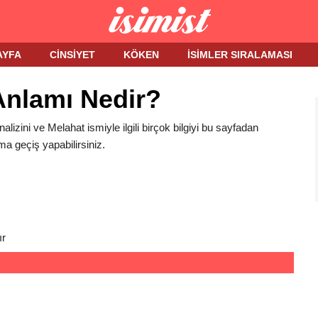
AYFA
CINSIYET
KÖKEN
İSIMLER SIRALAMASI
Anlamı Nedir?
alizini ve Melahat ismiyle ilgili birçok bilgiyi bu sayfadan
ma geçiş yapabilirsiniz.
ır