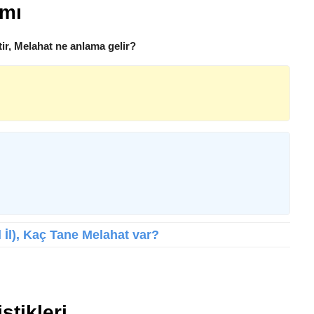
amı
ir, Melahat ne anlama gelir?
l İl), Kaç Tane Melahat var?
stikleri