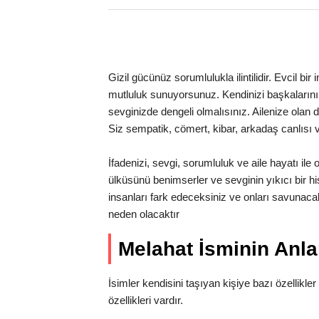
Gizil gücünüz sorumlulukla ilintilidir. Evcil bi
mutluluk sunuyorsunuz. Kendinizi başkaların
sevginizde dengeli olmalısınız. Ailenize olan
Siz sempatik, cömert, kibar, arkadaş canlısı v
İfadenizi, sevgi, sorumluluk ve aile hayatı il
ülküsünü benimserler ve sevginin yıkıcı bir h
insanları fark edeceksiniz ve onları savuna
neden olacaktır
Melahat İsminin An
İsimler kendisini taşıyan kişiye bazı özellikler 
özellikleri vardır.