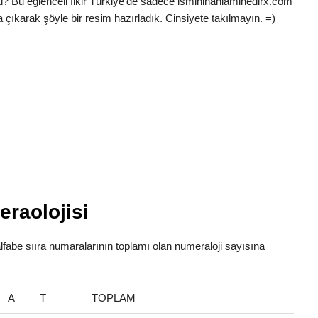
ü? Bu eğlenceli fikir Türkiye’de sadece ismininanlaminedirx.com
 çıkarak şöyle bir resim hazırladık. Cinsiyete takılmayın. =)
raolojisi
alfabe sııra numaralarının toplamı olan numeraloji sayısına
A
T
TOPLAM