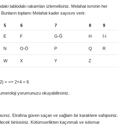
daki tablodaki rakamları izlemelisiniz. Melahat isminin her
r. Bunların toplamı Melahat kader sayısını verir.
5
6
7
8
9
E
F
G-Ğ
H
İ-I
N
O-Ö
P
Q
R
W
X
Y
Z
 (2) = => 2+4 = 6
umeroloji yorumunuzu okuyabilirsiniz.
ansınız. Etrafına güven saçan ve sağlam bir karaktere sahipsiniz.
ilecek birisisiniz. Kötümserlikten kaçınmalı ve istismar