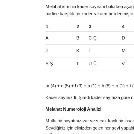
Melahat isminin kader sayısını bulurken aşağı
harfine karşılık bir kader rakamı belirlenmişti
1
2
3
4
A
B
C-Ç
D
J
K
L
M
S-Ş
T
U-Ü
V
m (4) + e (5) + l (3) + a (1) + h (8) + a (1) + t
Kader sayınız
6
. Şimdi kader sayınıza göre n
Melahat Numeroloji Analizi
Mutlu bir hayatınız var ve sıcak kanlı bir ins
Sevdiğiniz için elinizden gelen her şeyi yapab