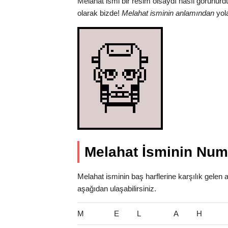
Melahat ismi bir resim olsaydı nasıl görünürd
olarak bizde!
Melahat isminin anlamından
yola
Melahat İsminin Nume
Melahat isminin baş harflerine karşılık gelen 
aşağıdan ulaşabilirsiniz.
M
E
L
A
H