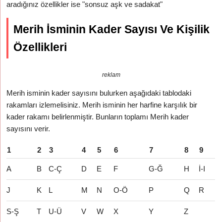
aradığınız özellikler ise "sonsuz aşk ve sadakat"
Merih İsminin Kader Sayısı Ve Kişilik
Özellikleri
reklam
Merih isminin kader sayısını bulurken aşağıdaki tablodaki
rakamları izlemelisiniz. Merih isminin her harfine karşılık bir
kader rakamı belirlenmiştir. Bunların toplamı Merih kader
sayısını verir.
1
2
3
4
5
6
7
8
9
A
B
C-Ç
D
E
F
G-Ğ
H
İ-I
J
K
L
M
N
O-Ö
P
Q
R
S-Ş
T
U-Ü
V
W
X
Y
Z