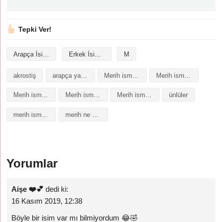
Tepki Ver!
Arapça İsimler
Erkek İsimleri
M
akrostiş
arapça yazılışı
Merih isminin analizi
Merih isminin anlamı
Merih isminin baş harfleriyle şiir
Merih isminin kökeni
Merih isminin numerolojisi
ünlüler
merih isminin anlamı
merih ne demek
Yorumlar
Aişe ❤️💕
dedi ki:
16 Kasım 2019, 12:38
Böyle bir isim var mı bilmiyordum 😂🤣