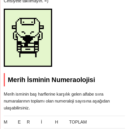
Cinsiyete takılmayın. =)
Merih İsminin Numeraolojisi
Merih isminin baş harflerine karşılık gelen alfabe sııra
numaralarının toplamı olan numeraloji sayısına aşağıdan
ulaşabilirsiniz.
M
E
R
İ
H
TOPLAM