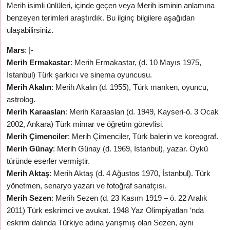
Merih isimli ünlüleri, içinde geçen veya Merih isminin anlamına
benzeyen terimleri araştırdık. Bu ilginç bilgilere aşağıdan
ulaşabilirsiniz.
Mars
: |-
Merih Ermakastar
: Merih Ermakastar, (d. 10 Mayıs 1975,
İstanbul) Türk şarkıcı ve sinema oyuncusu.
Merih Akalın
: Merih Akalın (d. 1955), Türk manken, oyuncu,
astrolog.
Merih Karaaslan
: Merih Karaaslan (d. 1949, Kayseri-ö. 3 Ocak
2002, Ankara) Türk mimar ve öğretim görevlisi.
Merih Çimenciler
: Merih Çimenciler, Türk balerin ve koreograf.
Merih Günay
: Merih Günay (d. 1969, İstanbul), yazar. Öykü
türünde eserler vermiştir.
Merih Aktaş
: Merih Aktaş (d. 4 Ağustos 1970, İstanbul). Türk
yönetmen, senaryo yazarı ve fotoğraf sanatçısı.
Merih Sezen
: Merih Sezen (d. 23 Kasım 1919 – ö. 22 Aralık
2011) Türk eskrimci ve avukat. 1948 Yaz Olimpiyatları ‘nda
eskrim dalında Türkiye adına yarışmış olan Sezen, aynı