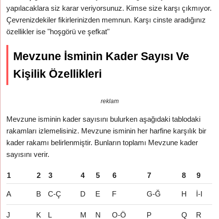
yapılacaklara siz karar veriyorsunuz. Kimse size karşı çıkmıyor.
Çevrenizdekiler fikirlerinizden memnun. Karşı cinste aradığınız
özellikler ise "hoşgörü ve şefkat"
Mevzune İsminin Kader Sayısı Ve
Kişilik Özellikleri
reklam
Mevzune isminin kader sayısını bulurken aşağıdaki tablodaki
rakamları izlemelisiniz. Mevzune isminin her harfine karşılık bir
kader rakamı belirlenmiştir. Bunların toplamı Mevzune kader
sayısını verir.
1
2
3
4
5
6
7
8
9
A
B
C-Ç
D
E
F
G-Ğ
H
İ-I
J
K
L
M
N
O-Ö
P
Q
R