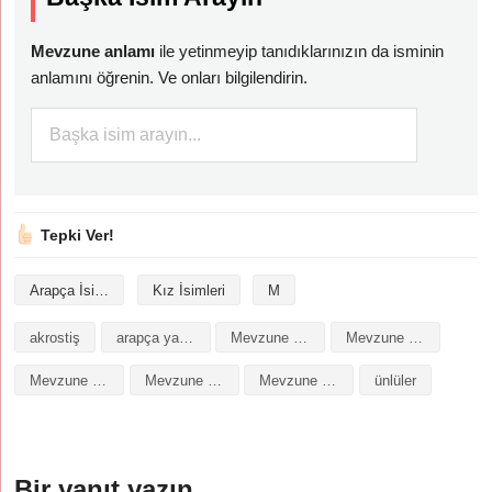
Mevzune anlamı
ile yetinmeyip tanıdıklarınızın da isminin
anlamını öğrenin. Ve onları bilgilendirin.
Tepki Ver!
Arapça İsimler
Kız İsimleri
M
akrostiş
arapça yazılışı
Mevzune isminin analizi
Mevzune isminin anlamı
Mevzune isminin baş harfleriyle şiir
Mevzune isminin kökeni
Mevzune isminin numerolojisi
ünlüler
Bir yanıt yazın