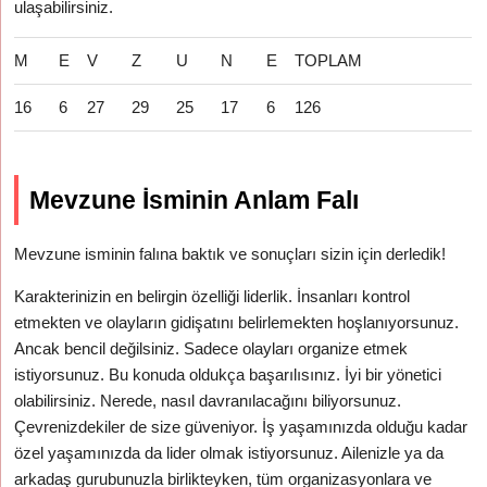
ulaşabilirsiniz.
M
E
V
Z
U
N
E
TOPLAM
16
6
27
29
25
17
6
126
Mevzune İsminin Anlam Falı
Mevzune isminin falına baktık ve sonuçları sizin için derledik!
Karakterinizin en belirgin özelliği liderlik. İnsanları kontrol
etmekten ve olayların gidişatını belirlemekten hoşlanıyorsunuz.
Ancak bencil değilsiniz. Sadece olayları organize etmek
istiyorsunuz. Bu konuda oldukça başarılısınız. İyi bir yönetici
olabilirsiniz. Nerede, nasıl davranılacağını biliyorsunuz.
Çevrenizdekiler de size güveniyor. İş yaşamınızda olduğu kadar
özel yaşamınızda da lider olmak istiyorsunuz. Ailenizle ya da
arkadaş gurubunuzla birlikteyken, tüm organizasyonlara ve