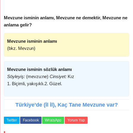
Mevzune isminin anlamı, Mevzune ne demektir, Mevzune ne
anlama gelir?
Mevzune isminin anlamı
(bkz. Mevzun)
Mevzune isminin sözlük anlamı
Söyleyiş:
(mevzu:ne)
Cinsiyet:
Kız
1. Biçimli, yakışıklı.2. Güzel.
Türkiye’de (İl İl), Kaç Tane Mevzune var?
Twitter
Facebook
WhatsApp
Yorum Yap