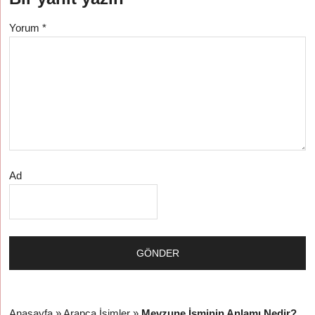
Yorum
*
Ad
Anasayfa
»
Arapça İsimler
»
Mevzune İsminin Anlamı Nedir?