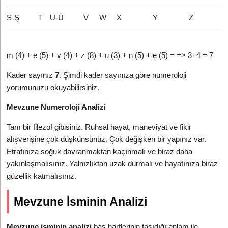
S-Ş
T
U-Ü
V
W
X
Y
Z
m (4) + e (5) + v (4) + z (8) + u (3) + n (5) + e (5) = => 3+4 = 7
Kader sayınız
7
. Şimdi kader sayınıza göre numeroloji
yorumunuzu okuyabilirsiniz.
Mevzune Numeroloji Analizi
Tam bir filezof gibisiniz. Ruhsal hayat, maneviyat ve fikir
alışverişine çok düşkünsünüz. Çok değişken bir yapınız var.
Etrafınıza soğuk davranmaktan kaçınmalı ve biraz daha
yakınlaşmalısınız. Yalnızlıktan uzak durmalı ve hayatınıza biraz
güzellik katmalısınız.
Mevzune İsminin Analizi
Mevzune isminin analizi
baş harflerinin taşıdığı anlam ile