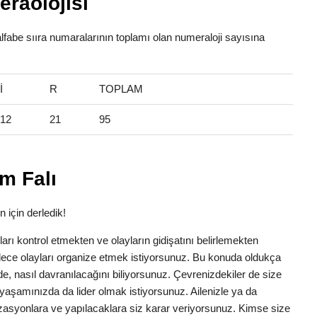
raolojisi
alfabe sııra numaralarının toplamı olan numeraloji sayısına
İ
R
TOPLAM
12
21
95
m Falı
n için derledik!
anları kontrol etmekten ve olayların gidişatını belirlemekten
dece olayları organize etmek istiyorsunuz. Bu konuda oldukça
erede, nasıl davranılacağını biliyorsunuz. Çevrenizdekiler de size
yaşamınızda da lider olmak istiyorsunuz. Ailenizle ya da
zasyonlara ve yapılacaklara siz karar veriyorsunuz. Kimse size