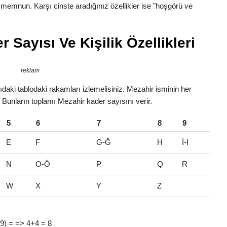
n memnun. Karşı cinste aradığınız özellikler ise "hoşgörü ve
 Sayısı Ve Kişilik Özellikleri
reklam
daki tablodaki rakamları izlemelisiniz. Mezahir isminin her
r. Bunların toplamı Mezahir kader sayısını verir.
5
6
7
8
9
E
F
G-Ğ
H
İ-I
N
O-Ö
P
Q
R
W
X
Y
Z
 (9) = => 4+4 = 8