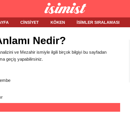
AYFA
CINSIYET
KÖKEN
İSIMLER SIRALAMASI
Anlamı Nedir?
nalizini ve Mezahir ismiyle ilgili birçok bilgiyi bu sayfadan
ma geçiş yapabilirsiniz.
Pembe
ır