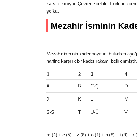
karşı çıkmıyor. Çevrenizdekiler fikirlerinizde
şefkat"
Mezahir İsminin Kader
Mezahir isminin kader sayısını bulurken aşağı
harfine karşılık bir kader rakamı belirlenmişti
1
2
3
4
A
B
C-Ç
D
J
K
L
M
S-Ş
T
U-Ü
V
m (4) + e (5) + z (8) + a (1) + h (8) + i (9) + r