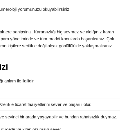
umeroloji yorumunuzu okuyabilirsiniz.
tere sahipsiniz. Kararsızlığı hiç sevmez ve aldığınız kararı
 para yönetiminde ve tüm maddi konularda başarılısınız. Çok
n kişilere sertlikle değil alçak gönüllülükle yaklaşmalısınız.
izi
 anlam ile ilgilidir.
llikle ticaret faaliyetlerini sever ve başarılı olur.
ve sevinci bir arada yaşayabilir ve bundan rahatsızlık duymaz.
e iç içedir ve kitap okumayı sever.