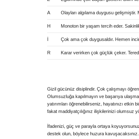
A
Olayları algılama duygusu gelişmiştir.
H
Monoton bir yaşam tercih eder. Sakinlik 
İ
Çok ama çok duygusaldır. Hemen incinir
R
Karar verirken çok güçlük çeker. Teredd
Gizil gücünüz disiplindir. Çok çalışmayı öğrenme
Olumsuzluğa kapılmayın ve başarıya ulaşmak iç
yatırımları öğrenebilirseniz, hayatınızı etkin b
fakat maddiyatçılığınız ilişkilerinizi olumsuz y
İfadenizi, güç ve parayla ortaya koyuyorsun
destek olun, böylece huzura kavuşacaksınız. 