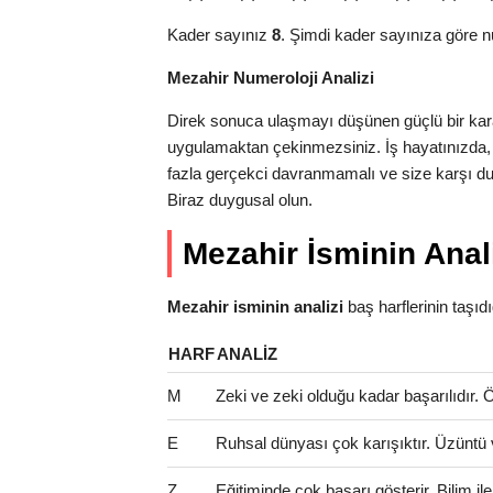
Kader sayınız
8
. Şimdi kader sayınıza göre n
Mezahir Numeroloji Analizi
Direk sonuca ulaşmayı düşünen güçlü bir karak
uygulamaktan çekinmezsiniz. İş hayatınızda,
fazla gerçekci davranmamalı ve size karşı dura
Biraz duygusal olun.
Mezahir İsminin Anal
Mezahir isminin analizi
baş harflerinin taşıdığı
HARF
ANALIZ
M
Zeki ve zeki olduğu kadar başarılıdır. Öze
E
Ruhsal dünyası çok karışıktır. Üzüntü 
Z
Eğitiminde çok başarı gösterir. Bilim il