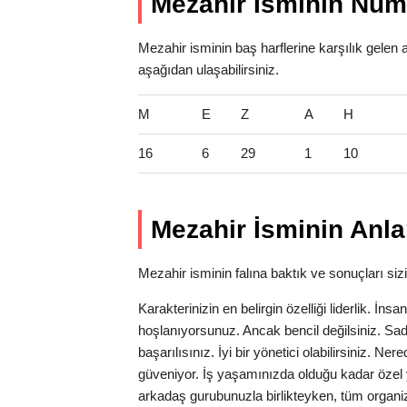
Mezahir İsminin Nume
Mezahir isminin baş harflerine karşılık gelen 
aşağıdan ulaşabilirsiniz.
M
E
Z
A
H
16
6
29
1
10
Mezahir İsminin Anla
Mezahir isminin falına baktık ve sonuçları sizi
Karakterinizin en belirgin özelliği liderlik. İns
hoşlanıyorsunuz. Ancak bencil değilsiniz. Sa
başarılısınız. İyi bir yönetici olabilirsiniz. N
güveniyor. İş yaşamınızda olduğu kadar özel 
arkadaş gurubunuzla birlikteyken, tüm organi