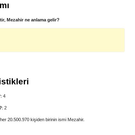
amı
ir, Mezahir ne anlama gelir?
stikleri
?
: 4
?
: 2
her 20.500.970 kişiden birinin ismi Mezahir.