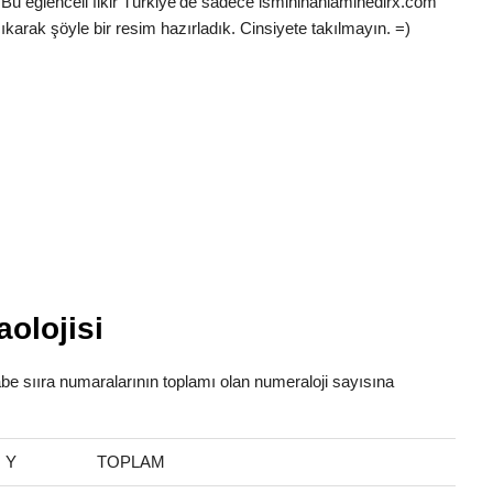
 Bu eğlenceli fikir Türkiye’de sadece ismininanlaminedirx.com
ıkarak şöyle bir resim hazırladık. Cinsiyete takılmayın. =)
olojisi
fabe sııra numaralarının toplamı olan numeraloji sayısına
Y
TOPLAM