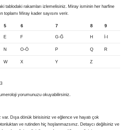
i tablodaki rakamları izlemelisiniz. Miray isminin her harfine
rın toplamı Miray kader sayısını verir.
5
6
7
8
9
E
F
G-Ğ
H
İ-I
N
O-Ö
P
Q
R
W
X
Y
Z
 3
umeroloji yorumunuzu okuyabilirsiniz.
z var. Dışa dönük birisisiniz ve eğlence ve hayatı çok
otonluktan ve rutinden hiç hoşlanmazsınız. Detaycı değilsiniz ve