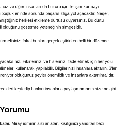
luğunuz ve diğer insanları da huzuru için iletişim kurmayı
boşluk eninde sonunda başarısızlığa yol açacaktır. Neşeli,
Tanıştığınız herkesi etkileme dürtüsü duyarsınız. Bu dürtü
li olduğunu gösterme yeteneğinin simgesidir.
melisiniz; fakat bunları gerçekleştirirken belli bir düzende
yacaksınız. Fikirlerinizi ve hislerinizi ifade etmek için her yolu
leri kullanarak yapılabilir. Bilgilerinizi insanlara aktarın. 3’ler
reniyor olduğunuz şeyler önemlidir ve insanlara aktarılmalıdır.
ekleri keşfedip bunları insanlarla paylaşmamanın size ne gibi
 Yorumu
katar. Miray isminin sizi anlatan, kişiliğinizi yansıtan bazı