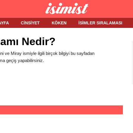
AYFA
CINSIYET
KÖKEN
İSIMLER SIRALAMASI
lamı Nedir?
ni ve Miray ismiyle ilgili birçok bilgiyi bu sayfadan
ma geçiş yapabilirsiniz.