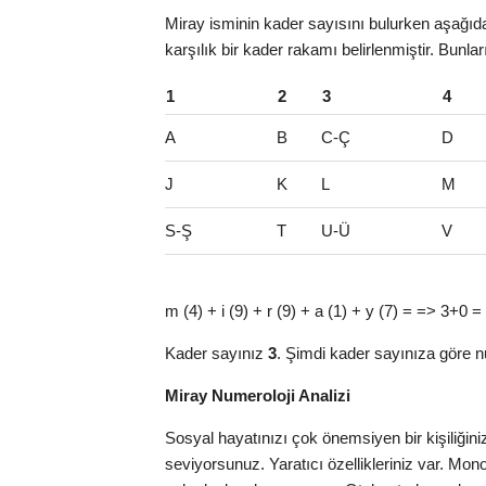
Miray isminin kader sayısını bulurken aşağıdak
karşılık bir kader rakamı belirlenmiştir. Bunla
1
2
3
4
A
B
C-Ç
D
J
K
L
M
S-Ş
T
U-Ü
V
m (4) + i (9) + r (9) + a (1) + y (7) = => 3+0 =
Kader sayınız
3
. Şimdi kader sayınıza göre n
Miray Numeroloji Analizi
Sosyal hayatınızı çok önemsiyen bir kişiliğini
seviyorsunuz. Yaratıcı özellikleriniz var. Mon