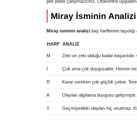
pek planlı çalışmazsınız. Otokontrol uygulama
Miray İsminin Analizi
Miray isminin analizi
baş harflerinin taşıdığı an
HARF
ANALIZ
M
Zeki ve zeki olduğu kadar başarılıdır. Öz
İ
Çok ama çok duygusaldır. Hemen incini
R
Karar verirken çok güçlük çeker. Tered
A
Olayları algılama duygusu gelişmiştir
Y
Geçmişindeki olayları hiç unutmaz. Kinci