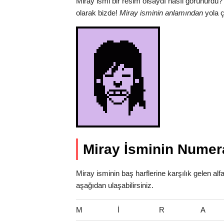
Miray ismi bir resim olsaydı nasıl görünürdü?
olarak bizde!
Miray isminin anlamından
yola ç
Miray İsminin Numera
Miray isminin baş harflerine karşılık gelen al
aşağıdan ulaşabilirsiniz.
M
İ
R
A