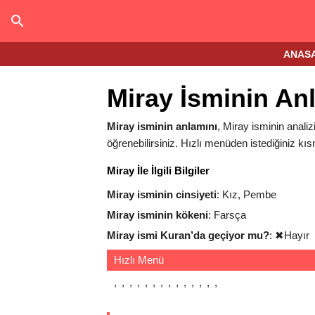
ANAS
Miray İsminin An
Miray isminin anlamını
, Miray isminin analizi
öğrenebilirsiniz. Hızlı menüden istediğiniz kıs
Miray İle İlgili Bilgiler
Miray isminin cinsiyeti
: Kız, Pembe
Miray isminin kökeni
: Farsça
Miray ismi Kuran’da geçiyor mu?
:
✖
Hayır
Hızlı Menü