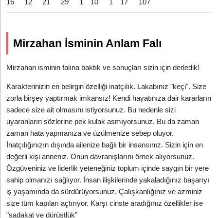
16
12
21
29
1
10
1
17
107
Mirzahan İsminin Anlam Falı
Mirzahan isminin falına baktık ve sonuçları sizin için derledik!
Karakterinizin en belirgin özelliği inatçılık. Lakabınız "keçi". Size
zorla birşey yaptırmak imkansız! Kendi hayatınıza dair kararların
sadece size ait olmasını istiyorsunuz. Bu nedenle sizi
uyaranların sözlerine pek kulak asmıyorsunuz. Bu da zaman
zaman hata yapmanıza ve üzülmenize sebep oluyor.
İnatçılığınızın dışında ailenize bağlı bir insansınız. Sizin için en
değerli kişi anneniz. Onun davranışlarını örnek alıyorsunuz.
Özgüveniniz ve liderlik yeteneğiniz toplum içinde saygın bir yere
sahip olmanızı sağlıyor. İnsan ilişkilerinde yakaladığınız başarıyı
iş yaşamında da sürdürüyorsunuz. Çalışkanlığınız ve azminiz
size tüm kapıları açtırıyor. Karşı cinste aradığınız özellikler ise
"sadakat ve dürüstlük"