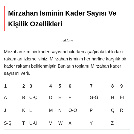
Mirzahan İsminin Kader Sayısı Ve
Kişilik Özellikleri
reklam
Mirzahan isminin kader sayısını bulurken aşağıdaki tablodaki
rakamları izlemelisiniz. Mirzahan isminin her harfine karşılık bir
kader rakamı belirlenmiştir. Bunların toplamı Mirzahan kader
sayısını verir.
1
2
3
4
5
6
7
8
9
A
B
C-Ç
D
E
F
G-Ğ
H
İ-I
J
K
L
M
N
O-Ö
P
Q
R
S-Ş
T
U-Ü
V
W
X
Y
Z