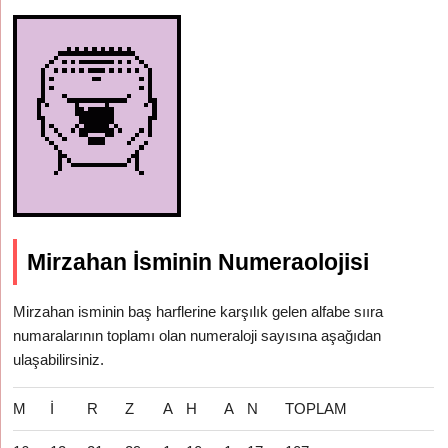
Mirzahan İsminin Numeraolojisi
Mirzahan isminin baş harflerine karşılık gelen alfabe sııra
numaralarının toplamı olan numeraloji sayısına aşağıdan
ulaşabilirsiniz.
M
İ
R
Z
A
H
A
N
TOPLAM