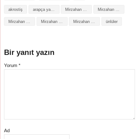
akrostiş
arapça yazılışı
Mirzahan isminin analizi
Mirzahan isminin anlamı
Mirzahan isminin baş harfleriyle şiir
Mirzahan isminin kökeni
Mirzahan isminin numerolojisi
ünlüler
Bir yanıt yazın
Yorum
*
Ad