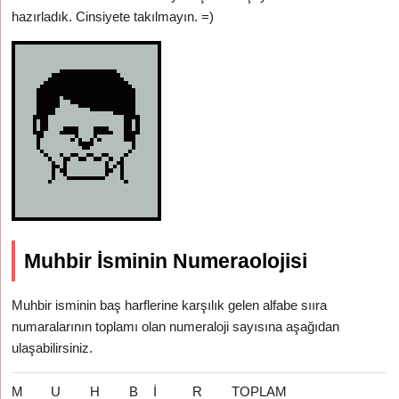
hazırladık. Cinsiyete takılmayın. =)
Muhbir İsminin Numeraolojisi
Muhbir isminin baş harflerine karşılık gelen alfabe sııra
numaralarının toplamı olan numeraloji sayısına aşağıdan
ulaşabilirsiniz.
M
U
H
B
İ
R
TOPLAM