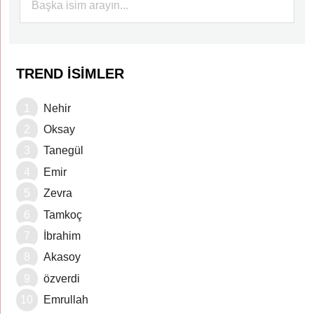
TREND İSIMLER
Nehir
Oksay
Tanegül
Emir
Zevra
Tamkoç
İbrahim
Akasoy
özverdi
Emrullah