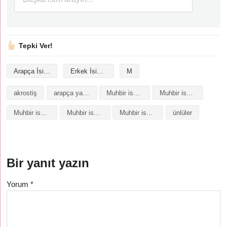
Tepki Ver!
Arapça İsimler
Erkek İsimleri
M
akrostiş
arapça yazılışı
Muhbir isminin analizi
Muhbir isminin anlamı
Muhbir isminin baş harfleriyle şiir
Muhbir isminin kökeni
Muhbir isminin numerolojisi
ünlüler
Bir yanıt yazın
Yorum
*