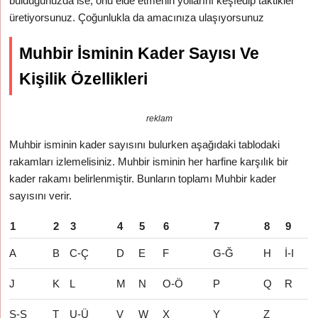
bulduğunuzda ise, onu elde etmenin yollarını keşfedip taktikler
üretiyorsunuz. Çoğunlukla da amacınıza ulaşıyorsunuz
Muhbir İsminin Kader Sayısı Ve
Kişilik Özellikleri
reklam
Muhbir isminin kader sayısını bulurken aşağıdaki tablodaki
rakamları izlemelisiniz. Muhbir isminin her harfine karşılık bir
kader rakamı belirlenmiştir. Bunların toplamı Muhbir kader
sayısını verir.
1
2
3
4
5
6
7
8
9
A
B
C-Ç
D
E
F
G-Ğ
H
İ-I
J
K
L
M
N
O-Ö
P
Q
R
S-Ş
T
U-Ü
V
W
X
Y
Z