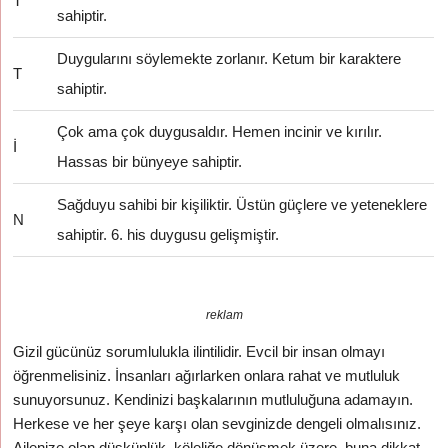
T
sahiptir.
Duygularını söylemekte zorlanır. Ketum bir karaktere
T
sahiptir.
Çok ama çok duygusaldır. Hemen incinir ve kırılır.
İ
Hassas bir bünyeye sahiptir.
Sağduyu sahibi bir kişiliktir. Üstün güçlere ve yeteneklere
N
sahiptir. 6. his duygusu gelişmiştir.
reklam
Gizil gücünüz sorumlulukla ilintilidir. Evcil bir insan olmayı
öğrenmelisiniz. İnsanları ağırlarken onlara rahat ve mutluluk
sunuyorsunuz. Kendinizi başkalarının mutluluğuna adamayın.
Herkese ve her şeye karşı olan sevginizde dengeli olmalısınız.
Ailenize olan düşkünlük, köleliğe dönüşmek üzere, buna dikkat