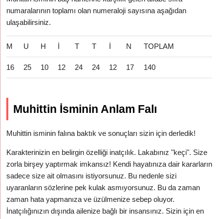
numaralarının toplamı olan numeraloji sayısına aşağıdan
ulaşabilirsiniz.
M
U
H
İ
T
T
İ
N
TOPLAM
16
25
10
12
24
24
12
17
140
Muhittin İsminin Anlam Falı
Muhittin isminin falına baktık ve sonuçları sizin için derledik!
Karakterinizin en belirgin özelliği inatçılık. Lakabınız "keçi". Size
zorla birşey yaptırmak imkansız! Kendi hayatınıza dair kararların
sadece size ait olmasını istiyorsunuz. Bu nedenle sizi
uyaranların sözlerine pek kulak asmıyorsunuz. Bu da zaman
zaman hata yapmanıza ve üzülmenize sebep oluyor.
İnatçılığınızın dışında ailenize bağlı bir insansınız. Sizin için en