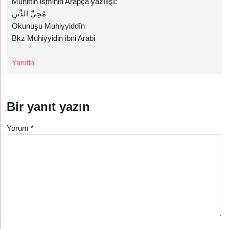
Muhittin isminin Arapça yazılışı:
مُحِيِّ الدِّينِ
Okunuşu Muhiyyiddîn
Bkz Muhiyyidin ibni Arabi
Yanıtla
Bir yanıt yazın
Yorum
*