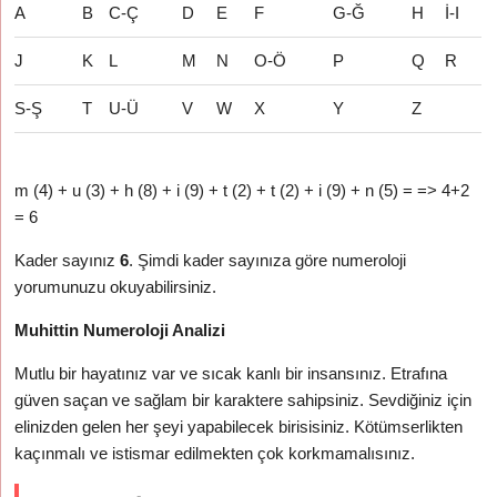
A
B
C-Ç
D
E
F
G-Ğ
H
İ-I
J
K
L
M
N
O-Ö
P
Q
R
S-Ş
T
U-Ü
V
W
X
Y
Z
m (4) + u (3) + h (8) + i (9) + t (2) + t (2) + i (9) + n (5) = => 4+2
= 6
Kader sayınız
6
. Şimdi kader sayınıza göre numeroloji
yorumunuzu okuyabilirsiniz.
Muhittin Numeroloji Analizi
Mutlu bir hayatınız var ve sıcak kanlı bir insansınız. Etrafına
güven saçan ve sağlam bir karaktere sahipsiniz. Sevdiğiniz için
elinizden gelen her şeyi yapabilecek birisisiniz. Kötümserlikten
kaçınmalı ve istismar edilmekten çok korkmamalısınız.