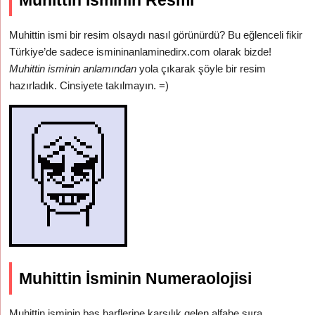
Muhittin İsminin Resmi
Muhittin ismi bir resim olsaydı nasıl görünürdü? Bu eğlenceli fikir
Türkiye’de sadece ismininanlaminedirx.com olarak bizde!
Muhittin isminin anlamından
yola çıkarak şöyle bir resim
hazırladık. Cinsiyete takılmayın. =)
Muhittin İsminin Numeraolojisi
Muhittin isminin baş harflerine karşılık gelen alfabe sııra