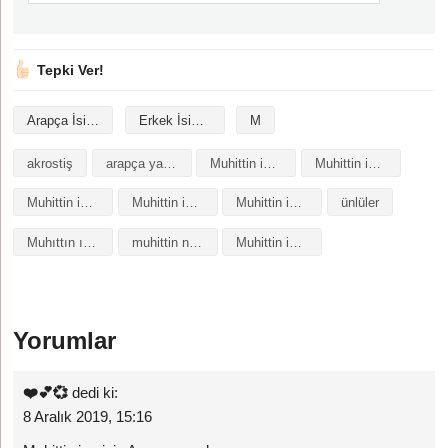
Tepki Ver!
Arapça İsimler
Erkek İsimleri
M
akrostiş
arapça yazılışı
Muhittin isminin analizi
Muhittin isminin anlamı
Muhittin isminin baş harfleriyle şiir
Muhittin isminin kökeni
Muhittin isminin numerolojisi
ünlüler
Muhıttın ısmının anlamı
muhittin ne demek
Muhittin isminin anlamı nedir
Yorumlar
❤️💕💞
dedi ki:
8 Aralık 2019, 15:16