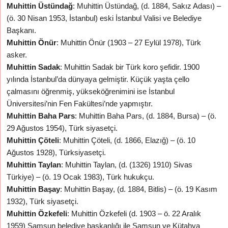
Muhittin Üstündağ
: Muhittin Üstündağ, (d. 1884, Sakız Adası) –
(ö. 30 Nisan 1953, İstanbul) eski İstanbul Valisi ve Belediye
Başkanı.
Muhittin Önür
: Muhittin Önür (1903 – 27 Eylül 1978), Türk
asker.
Muhittin Sadak
: Muhittin Sadak bir Türk koro şefidir. 1900
yılında İstanbul’da dünyaya gelmiştir. Küçük yaşta çello
çalmasını öğrenmiş, yükseköğrenimini ise İstanbul
Üniversitesi’nin Fen Fakültesi’nde yapmıştır.
Muhittin Baha Pars
: Muhittin Baha Pars, (d. 1884, Bursa) – (ö.
29 Ağustos 1954), Türk siyasetçi.
Muhittin Çöteli
: Muhittin Çöteli, (d. 1866, Elazığ) – (ö. 10
Ağustos 1928), Türksiyasetçi.
Muhittin Taylan
: Muhittin Taylan, (d. (1326) 1910) Sivas
Türkiye) – (ö. 19 Ocak 1983), Türk hukukçu.
Muhittin Başay
: Muhittin Başay, (d. 1884, Bitlis) – (ö. 19 Kasım
1932), Türk siyasetçi.
Muhittin Özkefeli
: Muhittin Özkefeli (d. 1903 – ö. 22 Aralık
1959) Samsun belediye başkanlığı ile Samsun ve Kütahya