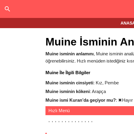
ANAS
Muine İsminin An
Muine isminin anlamını
, Muine isminin analiz
öğrenebilirsiniz. Hızlı menüden istediğiniz kıs
Muine İle İlgili Bilgiler
Muine isminin cinsiyeti
: Kız, Pembe
Muine isminin kökeni
: Arapça
Muine ismi Kuran’da geçiyor mu?
:
✖
Hayır
Hızlı Menü