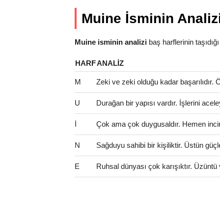
Muine İsminin Analiz
Muine isminin analizi
baş harflerinin taşıdığı a
HARF
ANALIZ
M
Zeki ve zeki olduğu kadar başarılıdır. Öze
U
Durağan bir yapısı vardır. İşlerini ac
İ
Çok ama çok duygusaldır. Hemen incinir
N
Sağduyu sahibi bir kişiliktir. Üstün güçl
E
Ruhsal dünyası çok karışıktır. Üzüntü 