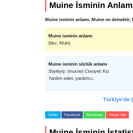
Muine İsminin Anlam
Muine isminin anlamı, Muine ne demektir, 
Muine isminin anlamı
(bkz. Muin)
Muine isminin sözlük anlamı
Söyleyiş:
(mui:ne)
Cinsiyet:
Kız
Yardım eden, yardımcı.
Türkiye’de (
Twitter
Facebook
WhatsApp
Yorum Yap
Muine İsminin İstatist