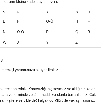
rın toplamı Muine kader sayısını verir.
5
6
7
8
9
E
F
G-Ğ
H
İ-I
N
O-Ö
P
Q
R
W
X
Y
Z
 8
umeroloji yorumunuzu okuyabilirsiniz.
tere sahipsiniz. Kararsızlığı hiç sevmez ve aldığınız kararı
 para yönetiminde ve tüm maddi konularda başarılısınız. Çok
n kişilere sertlikle değil alçak gönüllülükle yaklaşmalısınız.