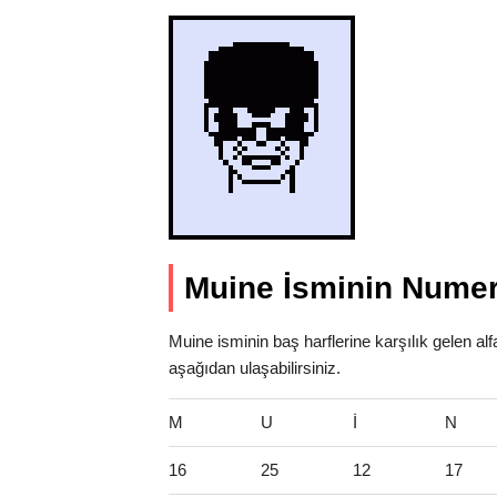
Muine İsminin Numer
Muine isminin baş harflerine karşılık gelen al
aşağıdan ulaşabilirsiniz.
M
U
İ
N
16
25
12
17