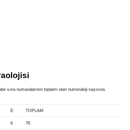
aolojisi
fabe sııra numaralarının toplamı olan numeraloji sayısına
E
TOPLAM
6
76