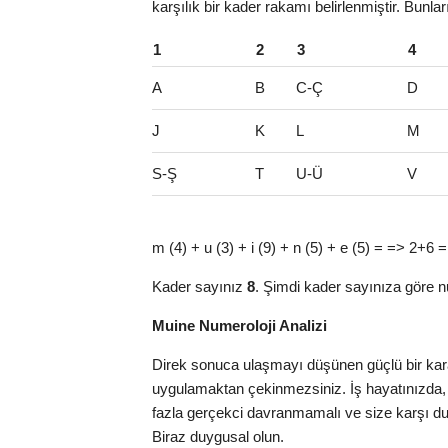
karşılık bir kader rakamı belirlenmiştir. Bunla
1
2
3
4
A
B
C-Ç
D
J
K
L
M
S-Ş
T
U-Ü
V
m (4) + u (3) + i (9) + n (5) + e (5) = => 2+6 =
Kader sayınız
8
. Şimdi kader sayınıza göre n
Muine Numeroloji Analizi
Direk sonuca ulaşmayı düşünen güçlü bir karak
uygulamaktan çekinmezsiniz. İş hayatınızda,
fazla gerçekci davranmamalı ve size karşı dura
Biraz duygusal olun.