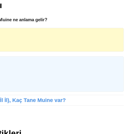
ı
Muine ne anlama gelir?
İl İl), Kaç Tane Muine var?
ikleri