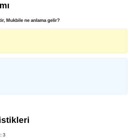
amı
ir, Mukbile ne anlama gelir?
stikleri
?
: 3