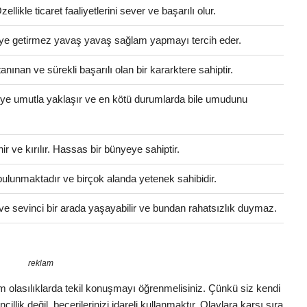
llikle ticaret faaliyetlerini sever ve başarılı olur.
eleye getirmez yavaş yavaş sağlam yapmayı tercih eder.
anınan ve sürekli başarılı olan bir kararktere sahiptir.
eye umutla yaklaşır ve en kötü durumlarda bile umudunu
 ve kırılır. Hassas bir bünyeye sahiptir.
i bulunmaktadır ve birçok alanda yetenek sahibidir.
ve sevinci bir arada yaşayabilir ve bundan rahatsızlık duymaz.
reklam
 Tüm olasılıklarda tekil konuşmayı öğrenmelisiniz. Çünkü siz kendi
illik değil, becerilerinizi idareli kullanmaktır. Olaylara karşı sıra