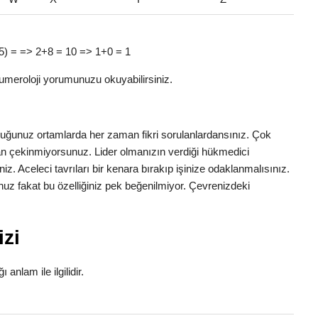
e (5) = => 2+8 = 10 => 1+0 = 1
umeroloji yorumunuzu okuyabilirsiniz.
nduğunuz ortamlarda her zaman fikri sorulanlardansınız. Çok
ktan çekinmiyorsunuz. Lider olmanızın verdiği hükmedici
iniz. Aceleci tavrıları bir kenara bırakıp işinize odaklanmalısınız.
uz fakat bu özelliğiniz pek beğenilmiyor. Çevrenizdeki
izi
 anlam ile ilgilidir.