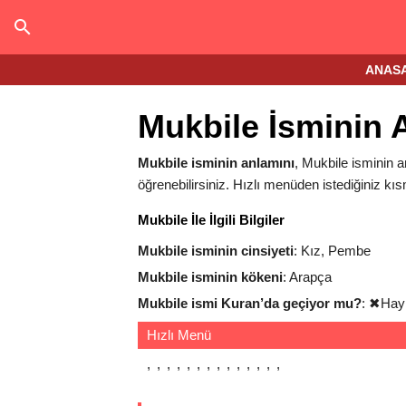
ANAS
Mukbile İsminin 
Mukbile isminin anlamını
, Mukbile isminin an
öğrenebilirsiniz. Hızlı menüden istediğiniz kıs
Mukbile İle İlgili Bilgiler
Mukbile isminin cinsiyeti
: Kız, Pembe
Mukbile isminin kökeni
: Arapça
Mukbile ismi Kuran’da geçiyor mu?
:
✖
Hay
Hızlı Menü