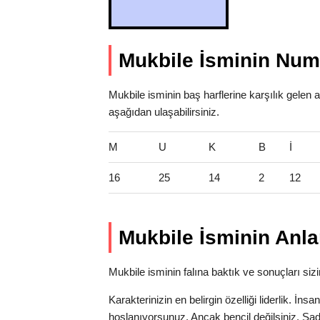
Mukbile İsminin Nume
Mukbile isminin baş harflerine karşılık gelen 
aşağıdan ulaşabilirsiniz.
M
U
K
B
İ
16
25
14
2
12
Mukbile İsminin Anla
Mukbile isminin falına baktık ve sonuçları sizin
Karakterinizin en belirgin özelliği liderlik. İns
hoşlanıyorsunuz. Ancak bencil değilsiniz. Sa