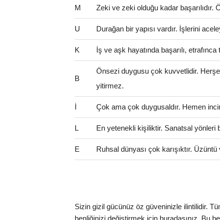
M
Zeki ve zeki olduğu kadar başarılıdır. Öze
U
Durağan bir yapısı vardır. İşlerini ac
K
İş ve aşk hayatında başarılı, etrafınca t
Önsezi duygusu çok kuvvetlidir. Herş
B
yitirmez.
İ
Çok ama çok duygusaldır. Hemen incinir
L
En yetenekli kişiliktir. Sanatsal yönler
E
Ruhsal dünyası çok karışıktır. Üzüntü 
Sizin gizil gücünüz öz güveninizle ilintilidir.
benliğinizi değiştirmek için buradasınız. Bu benc