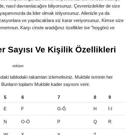
erede, nasıl davranılacağını biliyorsunuz. Çevrenizdekiler de size
yaşamınızda da lider olmak istiyorsunuz. Ailenizle ya da
zasyonlara ve yapılacaklara siz karar veriyorsunuz. Kimse size
n memnun. Karşı cinste aradığınız özellikler ise "hoşgörü ve
 Sayısı Ve Kişilik Özellikleri
reklam
daki tablodaki rakamları izlemelisiniz. Mukbile isminin her
r. Bunların toplamı Mukbile kader sayısını verir.
5
6
7
8
9
E
F
G-Ğ
H
İ-I
N
O-Ö
P
Q
R
W
X
Y
Z