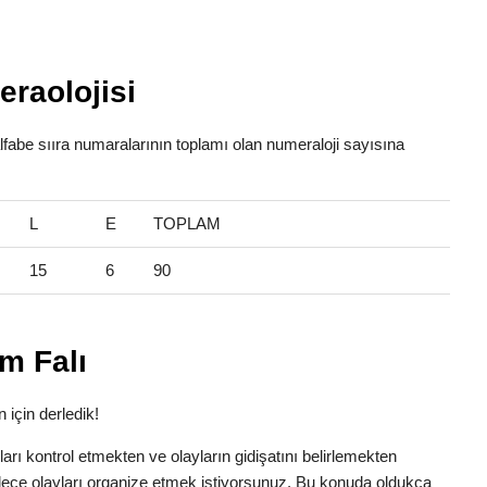
raolojisi
alfabe sııra numaralarının toplamı olan numeraloji sayısına
L
E
TOPLAM
15
6
90
m Falı
 için derledik!
anları kontrol etmekten ve olayların gidişatını belirlemekten
dece olayları organize etmek istiyorsunuz. Bu konuda oldukça