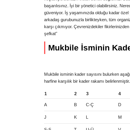
başarılısınız. İyi bir yönetici olabilirsiniz. N
güveniyor. İş yaşamınızda olduğu kadar özel 
arkadaş gurubunuzla birlikteyken, tüm organi
karşı çıkmıyor. Çevrenizdekiler fikirlerinizde
şefkat"
Mukbile İsminin Kader
Mukbile isminin kader sayısını bulurken aşağı
harfine karşılık bir kader rakamı belirlenmişti
1
2
3
4
A
B
C-Ç
D
J
K
L
M
S-Ş
T
U-Ü
V