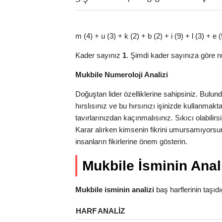
m (4) + u (3) + k (2) + b (2) + i (9) + l (3) + 
Kader sayınız
1
. Şimdi kader sayınıza göre n
Mukbile Numeroloji Analizi
Doğuştan lider özelliklerine sahipsiniz. Bulu
hırslısınız ve bu hırsınızı işinizde kullanma
tavırlarınızdan kaçınmalısınız. Sıkıcı olabilirs
Karar alırken kimsenin fikrini umursamıyorsun
insanların fikirlerine önem gösterin.
Mukbile İsminin Anal
Mukbile isminin analizi
baş harflerinin taşıdığı
HARF
ANALIZ