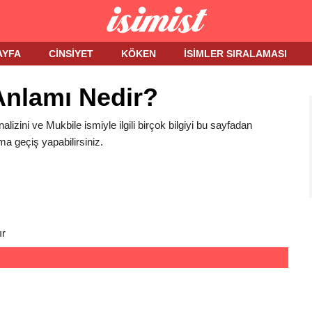
AYFA
CINSIYET
KÖKEN
İSIMLER SIRALAMASI
Anlamı Nedir?
alizini ve Mukbile ismiyle ilgili birçok bilgiyi bu sayfadan
ma geçiş yapabilirsiniz.
ır