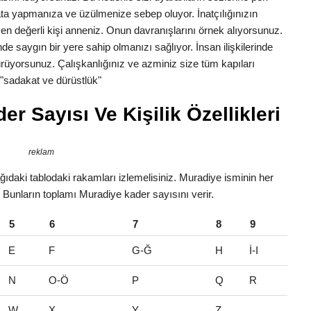
 yapmanıza ve üzülmenize sebep oluyor. İnatçılığınızın
in en değerli kişi anneniz. Onun davranışlarını örnek alıyorsunuz.
de saygın bir yere sahip olmanızı sağlıyor. İnsan ilişkilerinde
rüyorsunuz. Çalışkanlığınız ve azminiz size tüm kapıları
e "sadakat ve dürüstlük"
r Sayısı Ve Kişilik Özellikleri
reklam
ıdaki tablodaki rakamları izlemelisiniz. Muradiye isminin her
r. Bunların toplamı Muradiye kader sayısını verir.
5
6
7
8
9
E
F
G-Ğ
H
İ-I
N
O-Ö
P
Q
R
W
X
Y
Z