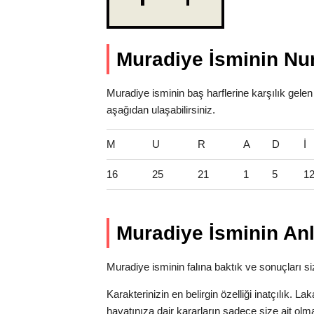
Muradiye İsminin Nu
Muradiye isminin baş harflerine karşılık gelen
aşağıdan ulaşabilirsiniz.
M
U
R
A
D
İ
16
25
21
1
5
1
Muradiye İsminin An
Muradiye isminin falına baktık ve sonuçları siz
Karakterinizin en belirgin özelliği inatçılık. 
hayatınıza dair kararların sadece size ait olm