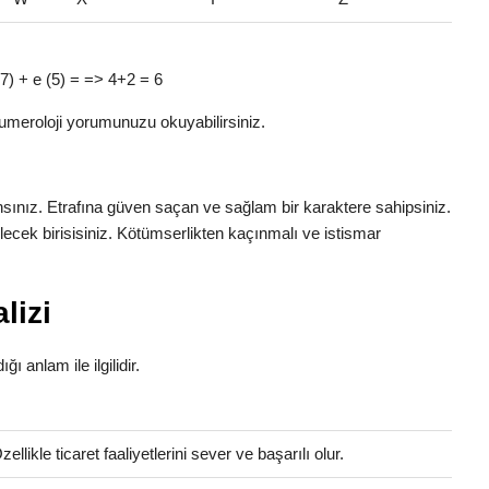
 (7) + e (5) = => 4+2 = 6
umeroloji yorumunuzu okuyabilirsiniz.
ansınız. Etrafına güven saçan ve sağlam bir karaktere sahipsiniz.
ilecek birisisiniz. Kötümserlikten kaçınmalı ve istismar
lizi
ğı anlam ile ilgilidir.
llikle ticaret faaliyetlerini sever ve başarılı olur.