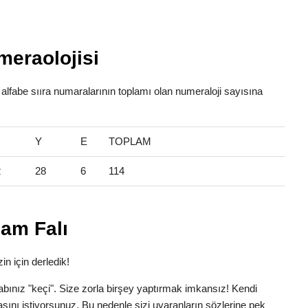
meraolojisi
 alfabe sııra numaralarının toplamı olan numeraloji sayısına
Y
E
TOPLAM
2
28
6
114
lam Falı
in için derledik!
Lakabınız "keçi". Size zorla birşey yaptırmak imkansız! Kendi
asını istiyorsunuz. Bu nedenle sizi uyaranların sözlerine pek