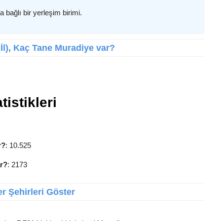
 bağlı bir yerleşim birimi.
l İl), Kaç Tane Muradiye var?
istikleri
r?
: 10.525
ar?
: 2173
r Şehirleri Göster