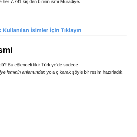
e her 7.791 kişiden birinin ismi Muradiye.
Kullanılan İsimler İçin Tıklayın
smi
dü? Bu eğlenceli fikir Türkiye’de sadece
ye isminin anlamından
yola çıkarak şöyle bir resim hazırladık.