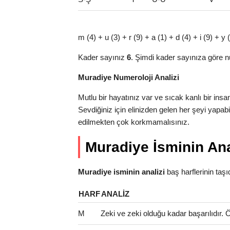
m (4) + u (3) + r (9) + a (1) + d (4) + i (9) + y
Kader sayınız
6
. Şimdi kader sayınıza göre n
Muradiye Numeroloji Analizi
Mutlu bir hayatınız var ve sıcak kanlı bir ins
Sevdiğiniz için elinizden gelen her şeyi yapab
edilmekten çok korkmamalısınız.
Muradiye İsminin Ana
Muradiye isminin analizi
baş harflerinin taşıdı
HARF
ANALIZ
M
Zeki ve zeki olduğu kadar başarılıdır. Öze