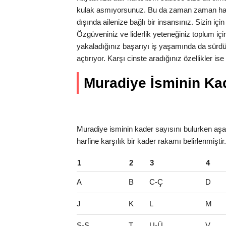
kulak asmıyorsunuz. Bu da zaman zaman hata
dışında ailenize bağlı bir insansınız. Sizin iç
Özgüveniniz ve liderlik yeteneğiniz toplum için
yakaladığınız başarıyı iş yaşamında da sürdü
açtırıyor. Karşı cinste aradığınız özellikler is
Muradiye İsminin Kade
Muradiye isminin kader sayısını bulurken aşağ
harfine karşılık bir kader rakamı belirlenmişti
1
2
3
4
A
B
C-Ç
D
J
K
L
M
S-Ş
T
U-Ü
V