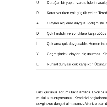
U
Durağan bir yapısı vardır. İşlerini ac
R
Karar verirken çok güçlük çeker. Teredd
A
Olayları algılama duygusu gelişmiştir.
D
Çok hırslıdır ve zorluklara karşı göğüs
İ
Çok ama çok duygusaldır. Hemen incinir
Y
Geçmişindeki olayları hiç unutmaz. Kinci 
E
Ruhsal dünyası çok karışıktır. Üzüntü 
Gizil gücünüz sorumlulukla ilintilidir. Evcil bi
mutluluk sunuyorsunuz. Kendinizi başkaların
sevginizde dengeli olmalısınız. Ailenize olan