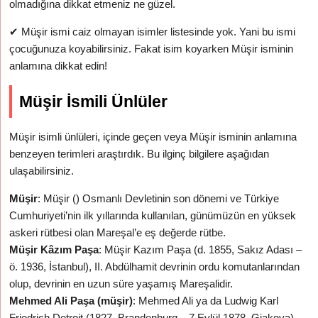
olmadığına dikkat etmeniz ne güzel.
✔
Müşir ismi caiz olmayan isimler listesinde yok. Yani bu ismi
çocuğunuza koyabilirsiniz. Fakat isim koyarken Müşir isminin
anlamına dikkat edin!
Müşir İsmili Ünlüler
Müşir isimli ünlüleri, içinde geçen veya Müşir isminin anlamına
benzeyen terimleri araştırdık. Bu ilginç bilgilere aşağıdan
ulaşabilirsiniz.
Müşir
: Müşir () Osmanlı Devletinin son dönemi ve Türkiye
Cumhuriyeti’nin ilk yıllarında kullanılan, günümüzün en yüksek
askeri rütbesi olan Mareşal’e eş değerde rütbe.
Müşir Kâzım Paşa
: Müşir Kazım Paşa (d. 1855, Sakız Adası –
ö. 1936, İstanbul), II. Abdülhamit devrinin ordu komutanlarından
olup, devrinin en uzun süre yaşamış Mareşalidir.
Mehmed Ali Paşa (müşir)
: Mehmed Ali ya da Ludwig Karl
Friedrich Detroit (1827, Brandenburg – 7 Eylül 1878, Gjakova),