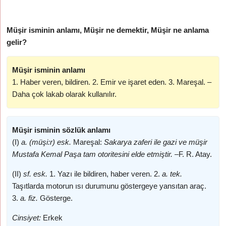
Müşir isminin anlamı, Müşir ne demektir, Müşir ne anlama
gelir?
Müşir isminin anlamı
1. Haber veren, bildiren. 2. Emir ve işaret eden. 3. Mareşal. –
Daha çok lakab olarak kullanılır.
Müşir isminin sözlük anlamı
(I)
a. (müşi:r) esk.
Mareşal:
Sakarya zaferi ile gazi ve müşir
Mustafa Kemal Paşa tam otoritesini elde etmiştir. –
F. R. Atay.
(II)
sf. esk.
1. Yazı ile bildiren, haber veren. 2.
a. tek.
Taşıtlarda motorun ısı durumunu göstergeye yansıtan araç.
3.
a. fiz.
Gösterge.
Cinsiyet:
Erkek