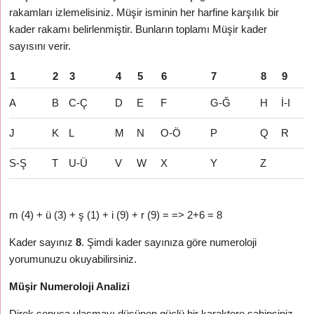
rakamları izlemelisiniz. Müşir isminin her harfine karşılık bir
kader rakamı belirlenmiştir. Bunların toplamı Müşir kader
sayısını verir.
1
2
3
4
5
6
7
8
9
A
B
C-Ç
D
E
F
G-Ğ
H
İ-I
J
K
L
M
N
O-Ö
P
Q
R
S-Ş
T
U-Ü
V
W
X
Y
Z
m (4) + ü (3) + ş (1) + i (9) + r (9) = => 2+6 = 8
Kader sayınız
8
. Şimdi kader sayınıza göre numeroloji
yorumunuzu okuyabilirsiniz.
Müşir Numeroloji Analizi
Direk sonuca ulaşmayı düşünen güçlü bir karaktere sahipsiniz.