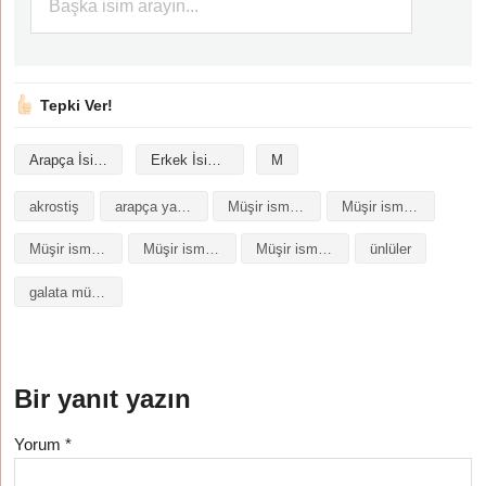
Tepki Ver!
Arapça İsimler
Erkek İsimleri
M
akrostiş
arapça yazılışı
Müşir isminin analizi
Müşir isminin anlamı
Müşir isminin baş harfleriyle şiir
Müşir isminin kökeni
Müşir isminin numerolojisi
ünlüler
galata müşiri
Bir yanıt yazın
Yorum
*