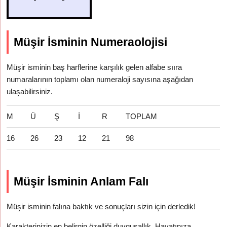
Müşir İsminin Numeraolojisi
Müşir isminin baş harflerine karşılık gelen alfabe sııra
numaralarının toplamı olan numeraloji sayısına aşağıdan
ulaşabilirsiniz.
M
Ü
Ş
İ
R
TOPLAM
16
26
23
12
21
98
Müşir İsminin Anlam Falı
Müşir isminin falına baktık ve sonuçları sizin için derledik!
Karakterinizin en belirgin özelliği duygusallık. Hayatınıza