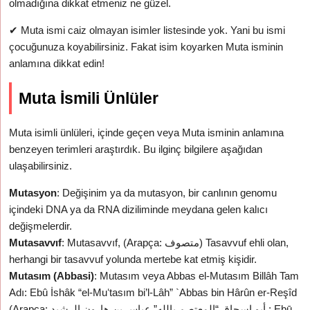
olmadığına dikkat etmeniz ne güzel.
✔
Muta ismi caiz olmayan isimler listesinde yok. Yani bu ismi
çocuğunuza koyabilirsiniz. Fakat isim koyarken Muta isminin
anlamına dikkat edin!
Muta İsmili Ünlüler
Muta isimli ünlüleri, içinde geçen veya Muta isminin anlamına
benzeyen terimleri araştırdık. Bu ilginç bilgilere aşağıdan
ulaşabilirsiniz.
Mutasyon
: Değişinim ya da mutasyon, bir canlının genomu
içindeki DNA ya da RNA diziliminde meydana gelen kalıcı
değişmelerdir.
Mutasavvıf
: Mutasavvıf, (Arapça: متصوف) Tasavvuf ehli olan,
herhangi bir tasavvuf yolunda mertebe kat etmiş kişidir.
Mutasım (Abbasi)
: Mutasım veya Abbas el-Mutasım Billâh Tam
Adı: Ebû İshâk “el-Muʻtasım bi’l-Lâh” `Abbas bin Hârûn er-Reşîd
(Arapça: أبو إسحاق “المعتصم بالله” عباس بن هارون الرشيد ; Ebū