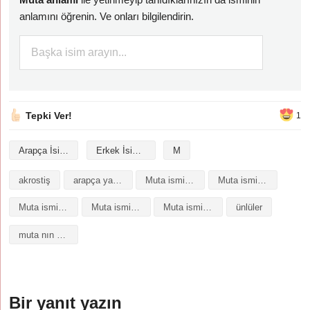
anlamını öğrenin. Ve onları bilgilendirin.
Tepki Ver!
1
Arapça İsimler
Erkek İsimleri
M
akrostiş
arapça yazılışı
Muta isminin analizi
Muta isminin anlamı
Muta isminin baş harfleriyle şiir
Muta isminin kökeni
Muta isminin numerolojisi
ünlüler
muta nın anlamı
Bir yanıt yazın