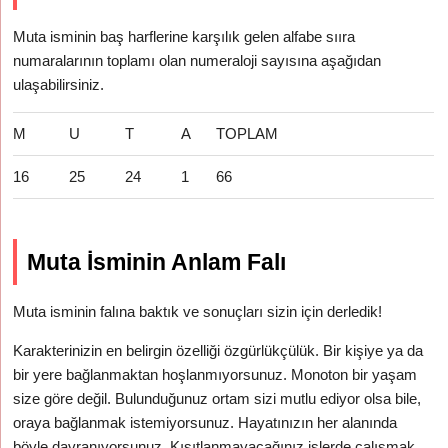
Muta isminin baş harflerine karşılık gelen alfabe sııra
numaralarının toplamı olan numeraloji sayısına aşağıdan
ulaşabilirsiniz.
M
U
T
A
TOPLAM
16
25
24
1
66
Muta İsminin Anlam Falı
Muta isminin falına baktık ve sonuçları sizin için derledik!
Karakterinizin en belirgin özelliği özgürlükçülük. Bir kişiye ya da
bir yere bağlanmaktan hoşlanmıyorsunuz. Monoton bir yaşam
size göre değil. Bulunduğunuz ortam sizi mutlu ediyor olsa bile,
oraya bağlanmak istemiyorsunuz. Hayatınızın her alanında
böyle davranıyorsunuz. Kısıtlanmayacağınız işlerde çalışmak