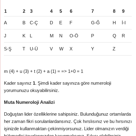
1
2
3
4
5
6
7
8
9
A
B
C-Ç
D
E
F
G-Ğ
H
İ-I
J
K
L
M
N
O-Ö
P
Q
R
S-Ş
T
U-Ü
V
W
X
Y
Z
m (4) + u (3) + t (2) + a (1) = => 1+0 = 1
Kader sayınız
1
. Şimdi kader sayınıza göre numeroloji
yorumunuzu okuyabilirsiniz.
Muta Numeroloji Analizi
Doğuştan lider özelliklerine sahipsiniz. Bulunduğunuz ortamlarda
her zaman fikri sorulanlardansınız. Çok hırslısınız ve bu hırsınızı
işinizde kullanmaktan çekinmiyorsunuz. Lider olmanızın verdiği
hükmedici tavırlarınızdan kaçınmalısınız. Sıkıcı olabilirsiniz.