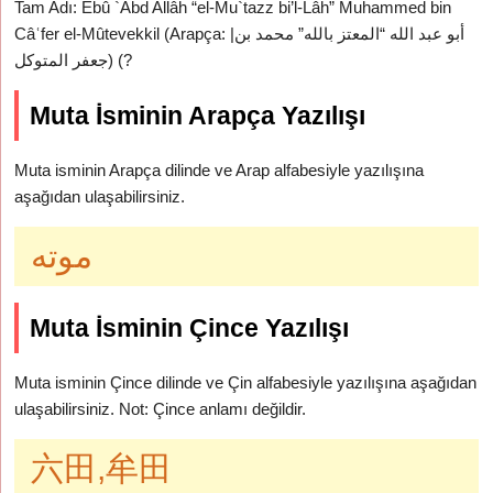
Tam Adı: Ebû `Abd Allâh “el-Mu`tazz bi’l-Lâh” Muhammed bin
Câʿfer el-Mûtevekkil (Arapça: |أبو عبد الله “المعتز بالله” محمد بن
جعفر المتوكل) (?
Muta İsminin Arapça Yazılışı
Muta isminin Arapça dilinde ve Arap alfabesiyle yazılışına
aşağıdan ulaşabilirsiniz.
موته
Muta İsminin Çince Yazılışı
Muta isminin Çince dilinde ve Çin alfabesiyle yazılışına aşağıdan
ulaşabilirsiniz. Not: Çince anlamı değildir.
六田,牟田