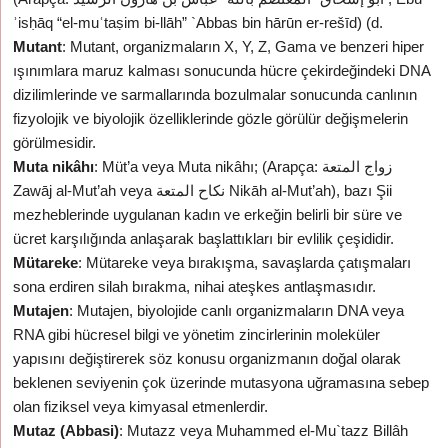
ʾisḥāq “el-muʿtaṣim bi-llāh” `Abbas bin hārūn er-rešīd) (d.
Mutant
: Mutant, organizmaların X, Y, Z, Gama ve benzeri hiper
ışınımlara maruz kalması sonucunda hücre çekirdeğindeki DNA
dizilimlerinde ve sarmallarında bozulmalar sonucunda canlının
fizyolojik ve biyolojik özelliklerinde gözle görülür değişmelerin
görülmesidir.
Muta nikâhı
: Müt’a veya Muta nikâhı; (Arapça: زواج المتعة
Zawāj al-Mut’ah veya نكاح المتعة Nikāh al-Mut’ah), bazı Şii
mezheblerinde uygulanan kadın ve erkeğin belirli bir süre ve
ücret karşılığında anlaşarak başlattıkları bir evlilik çeşididir.
Mütareke
: Mütareke veya bırakışma, savaşlarda çatışmaları
sona erdiren silah bırakma, nihai ateşkes antlaşmasıdır.
Mutajen
: Mutajen, biyolojide canlı organizmaların DNA veya
RNA gibi hücresel bilgi ve yönetim zincirlerinin moleküler
yapısını değiştirerek söz konusu organizmanın doğal olarak
beklenen seviyenin çok üzerinde mutasyona uğramasına sebep
olan fiziksel veya kimyasal etmenlerdir.
Mutaz (Abbasi)
: Mutazz veya Muhammed el-Mu`tazz Billâh