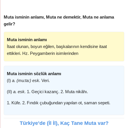
Muta isminin anlamı, Muta ne demektir, Muta ne anlama
gelir?
Muta isminin anlamı
İtaat olunan, boyun eğilen, başkalarının kendisine itaat
ettikleri. Hz. Peygamberin isimlerinden
Muta isminin sözlük anlamı
(I)
a. (mu:ta:) esk.
Veri.
(II)
a. esk.
1. Geçici kazanç. 2. Muta nikâhı.
1. Küfe. 2. Fındık çubuğundan yapılan ot, saman sepeti.
Türkiye’de (İl İl), Kaç Tane Muta var?