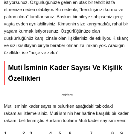
istiyorsunuz. Özgürlüğünüze gelen en ufak bir tehdit istifa
etmenize neden olabiliyor. Bu nedenle, "kendi işinizi kurma ve
patron olma" taraftarısınız. Baskıcı bir aileye sahipseniz genç
yaşta evden ayrılabilirsiniz. Kimsenin size karışmadığı, rahat bir
yaşam kurmak istiyorsunuz. Özgürlüğünüze olan
düşkünlüğünüz karşı cinsle olan ilişkilerinizi de etkiliyor. Kıskanç
ve sizi kısıtlayan biriyle beraber olmanıza imkan yok. Aradığın
özellikler ise "neşe ve zeka"
Muti İsminin Kader Sayısı Ve Kişilik
Özellikleri
reklam
Muti isminin kader sayısını bulurken aşağıdaki tablodaki
rakamları izlemelisiniz. Muti isminin her harfine karşılık bir kader
rakamı belirlenmiştir. Bunların toplamı Muti kader sayısını verir.
1
2
3
4
5
6
7
8
9