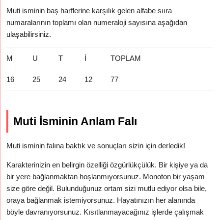
Muti isminin baş harflerine karşılık gelen alfabe sııra
numaralarının toplamı olan numeraloji sayısına aşağıdan
ulaşabilirsiniz.
M
U
T
İ
TOPLAM
16
25
24
12
77
Muti İsminin Anlam Falı
Muti isminin falına baktık ve sonuçları sizin için derledik!
Karakterinizin en belirgin özelliği özgürlükçülük. Bir kişiye ya da
bir yere bağlanmaktan hoşlanmıyorsunuz. Monoton bir yaşam
size göre değil. Bulunduğunuz ortam sizi mutlu ediyor olsa bile,
oraya bağlanmak istemiyorsunuz. Hayatınızın her alanında
böyle davranıyorsunuz. Kısıtlanmayacağınız işlerde çalışmak