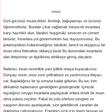
reklam
Gizil gücünüz insancıllıktır. Ilımlılığı, bağışlamayı ve özveriyi
öğrenmelisiniz. Bundan çıkar sağlamak isteyecek insanlara
karşı hazırlıklı olun. İdealist, hoşgörülü, sevecen ve cömert
birisiniz. İnsanlara yol göstermekten haz duyuyorsunuz. Bu
potansiyelinizi kullanmadığınız takdirde, bencil ve duygusuz bir
insan olma ihtimaliniz oldukça fazla! Bu durumdaki insanlarla
olan iletişiminiz ve ilişkileriniz tehlikeye girmiş olacaktır.
İfadenizi, insan severlikle yani iyilikle ortaya koyacaksınız.
Dünyayı sevin, onun sizin şefkatinize ve yardımınıza ihtiyacı
var. Başladığınız bir işi sonuna kadar götürün. Bu ise, tüm
dikkatinizi toplamanız gerektiğinin göstergesidir. İçinizde
taşıdığınız sevgiyi insanlarla paylaşarak onlara örnek bir insan
olma yolunu seçtiniz. Fakat bu yolu izlerken sevginin ve
saygının dozunu ayarlayarak, size gelebilecek zararları da
önlemeye çalışmalısınız. Enerjinizi sizin için önem taşıyan ve