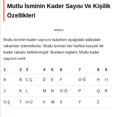
Mutlu İsminin Kader Sayısı Ve Kişilik
Özellikleri
reklam
Mutlu isminin kader sayısını bulurken aşağıdaki tablodaki
rakamları izlemelisiniz. Mutlu isminin her harfine karşılık bir
kader rakamı belirlenmiştir. Bunların toplamı Mutlu kader
sayısını verir.
1
2
3
4
5
6
7
8
9
A
B
C-Ç
D
E
F
G-Ğ
H
İ-I
J
K
L
M
N
O-Ö
P
Q
R
S-Ş
T
U-Ü
V
W
X
Y
Z