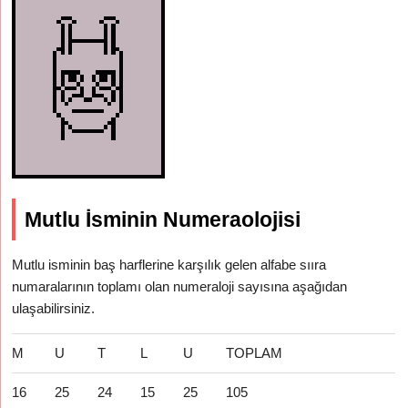
Mutlu İsminin Numeraolojisi
Mutlu isminin baş harflerine karşılık gelen alfabe sııra
numaralarının toplamı olan numeraloji sayısına aşağıdan
ulaşabilirsiniz.
M
U
T
L
U
TOPLAM
16
25
24
15
25
105