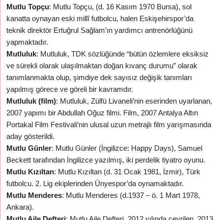
Mutlu Topçu
: Mutlu Topçu, (d. 16 Kasım 1970 Bursa), sol
kanatta oynayan eski millî futbolcu, halen Eskişehirspor’da
teknik direktör Ertuğrul Sağlam’ın yardımcı antrenörlüğünü
yapmaktadır.
Mutluluk
: Mutluluk, TDK sözlüğünde “bütün özlemlere eksiksiz
ve sürekli olarak ulaşılmaktan doğan kıvanç durumu” olarak
tanımlanmakta olup, şimdiye dek sayısız değişik tanımları
yapılmış görece ve göreli bir kavramdır.
Mutluluk (film)
: Mutluluk, Zülfü Livaneli’nin eserinden uyarlanan,
2007 yapımı bir Abdullah Oğuz filmi. Film, 2007 Antalya Altın
Portakal Film Festivali’nin ulusal uzun metrajlı film yarışmasında
aday gösterildi.
Mutlu Günler
: Mutlu Günler (İngilizce: Happy Days), Samuel
Beckett tarafından İngilizce yazılmış, iki perdelik tiyatro oyunu.
Mutlu Kızıltan
: Mutlu Kızıltan (d. 31 Ocak 1981, İzmir), Türk
futbolcu. 2. Lig ekiplerinden Ünyespor’da oynamaktadır.
Mutlu Menderes
: Mutlu Menderes (d.1937 – ö. 1 Mart 1978,
Ankara).
Mutlu Aile Defteri
: Mutlu Aile Defteri, 2012 yılında çevrilen, 2013