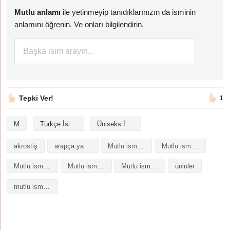
Mutlu anlamı
ile yetinmeyip tanıdıklarınızın da isminin
anlamını öğrenin. Ve onları bilgilendirin.
Tepki Ver!
1
M
Türkçe İsimler
Üniseks İsimler
akrostiş
arapça yazılışı
Mutlu isminin analizi
Mutlu isminin anlamı
Mutlu isminin baş harfleriyle şiir
Mutlu isminin kökeni
Mutlu isminin numerolojisi
ünlüler
mutlu isminin anlamı