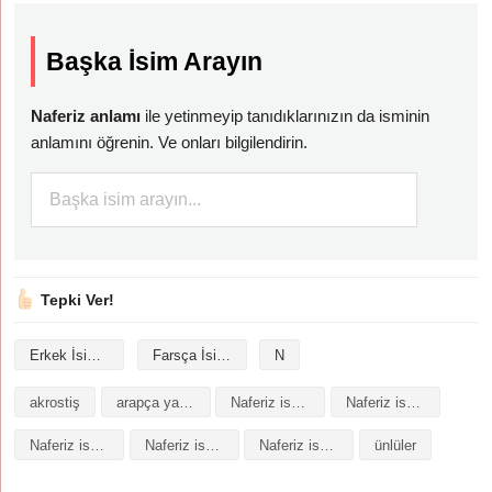
Başka İsim Arayın
Naferiz anlamı
ile yetinmeyip tanıdıklarınızın da isminin
anlamını öğrenin. Ve onları bilgilendirin.
Tepki Ver!
Erkek İsimleri
Farsça İsimler
N
akrostiş
arapça yazılışı
Naferiz isminin analizi
Naferiz isminin anlamı
Naferiz isminin baş harfleriyle şiir
Naferiz isminin kökeni
Naferiz isminin numerolojisi
ünlüler