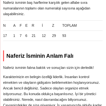
Naferiz isminin baş harflerine karşılık gelen alfabe sııra
numaralarının toplamı olan numeraloji sayısına aşağıdan
ulaşabilirsiniz.
N
A
F
E
R
İ
Z
TOPLAM
17
1
7
6
21
12
29
93
Naferiz İsminin Anlam Falı
Naferiz isminin falına baktık ve sonuçları sizin için derledik!
Karakterinizin en belirgin özelliği liderlik. İnsanları kontrol
etmekten ve olayların gidişatını belirlemekten hoşlanıyorsunuz.
Ancak bencil değilsiniz. Sadece olayları organize etmek
istiyorsunuz. Bu konuda oldukça başarılısınız. İyi bir yönetici
olabilirsiniz. Nerede, nasıl davranılacağını biliyorsunuz.
Çevrenizdekiler de size güveniyor. İş yaşamınızda olduğu kadar