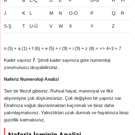
A
B
C-Ç
D
E
F
G-Ğ
H
İ-I
J
K
L
M
N
O-Ö
P
Q
R
S-Ş
T
U-Ü
V
W
X
Y
Z
n (5) + a (1) + f (6) + e (5) + r (9) + i (9) + z (8) = => 4+3 = 7
Kader sayınız
7
. Şimdi kader sayınıza göre numeroloji
yorumunuzu okuyabilirsiniz.
Naferiz Numeroloji Analizi
Tam bir filezof gibisiniz. Ruhsal hayat, maneviyat ve fikir
alışverişine çok düşkünsünüz. Çok değişken bir yapınız var.
Etrafınıza soğuk davranmaktan kaçınmalı ve biraz daha
yakınlaşmalısınız. Yalnızlıktan uzak durmalı ve hayatınıza biraz
güzellik katmalısınız.