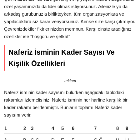
özel yaşamınızda da lider olmak istiyorsunuz. Ailenizle ya da
arkadaş gurubunuzla birlikteyken, tüm organizasyonlara ve
yapılacaklara siz karar veriyorsunuz. Kimse size karşı çıkmıyor.
Çevrenizdekiler fikirlerinizden memnun. Karşı cinste aradığınız
özellikler ise "hoşgörü ve şefkat"
Naferiz İsminin Kader Sayısı Ve
Kişilik Özellikleri
reklam
Naferiz isminin kader sayısını bulurken aşağıdaki tablodaki
rakamları izlemelisiniz. Naferiz isminin her harfine karşılık bir
kader rakamı belirlenmiştir. Bunların toplamı Naferiz kader
sayısını verir.
1
2
3
4
5
6
7
8
9