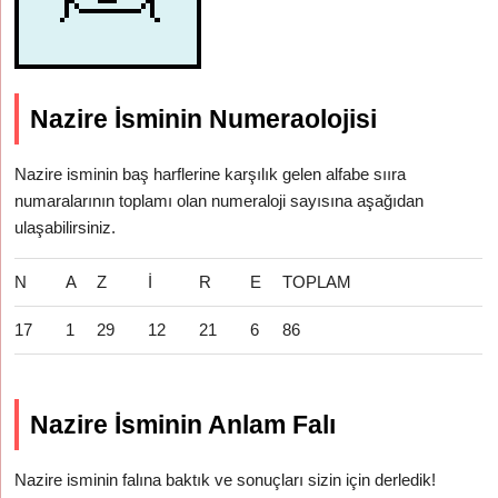
Nazire İsminin Numeraolojisi
Nazire isminin baş harflerine karşılık gelen alfabe sııra
numaralarının toplamı olan numeraloji sayısına aşağıdan
ulaşabilirsiniz.
N
A
Z
İ
R
E
TOPLAM
17
1
29
12
21
6
86
Nazire İsminin Anlam Falı
Nazire isminin falına baktık ve sonuçları sizin için derledik!