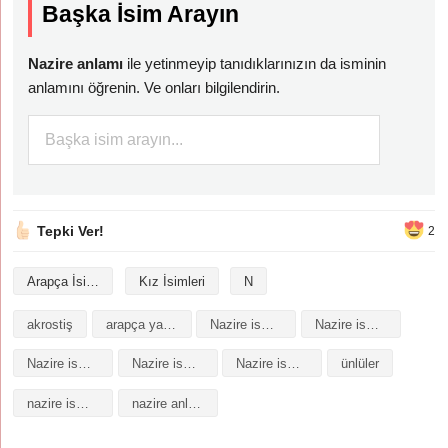
Başka İsim Arayın
Nazire anlamı
ile yetinmeyip tanıdıklarınızın da isminin
anlamını öğrenin. Ve onları bilgilendirin.
Tepki Ver!
2
Arapça İsimler
Kız İsimleri
N
akrostiş
arapça yazılışı
Nazire isminin analizi
Nazire isminin anlamı
Nazire isminin baş harfleriyle şiir
Nazire isminin kökeni
Nazire isminin numerolojisi
ünlüler
nazire isminin anlamı
nazire anlamı