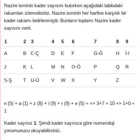
Nazire isminin kader sayısını bulurken aşağıdaki tablodaki
rakamları izlemelisiniz. Nazire isminin her harfine karşılık bir
kader rakamı belirlenmiştir. Bunların toplamı Nazire kader
sayısını verir.
1
2
3
4
5
6
7
8
9
A
B
C-Ç
D
E
F
G-Ğ
H
İ-I
J
K
L
M
N
O-Ö
P
Q
R
S-Ş
T
U-Ü
V
W
X
Y
Z
n (5) + a (1) + z (8) + i (9) + r (9) + e (5) = => 3+7 = 10 => 1+0 =
1
Kader sayınız
1
. Şimdi kader sayınıza göre numeroloji
yorumunuzu okuyabilirsiniz.