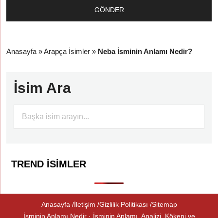
Anasayfa
»
Arapça İsimler
»
Neba İsminin Anlamı Nedir?
İsim Ara
TREND İSIMLER
Anasayfa
İletişim
Gizlilik Politikası
Sitemap
İsminin Anlamı Nedir · İsminin Anlamı, Analizi, Kökeni ve