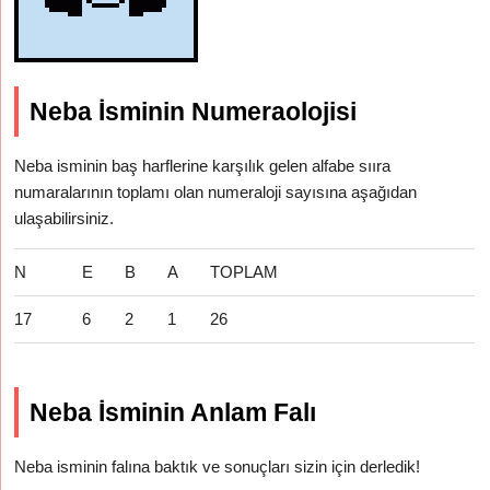
Neba İsminin Numeraolojisi
Neba isminin baş harflerine karşılık gelen alfabe sııra
numaralarının toplamı olan numeraloji sayısına aşağıdan
ulaşabilirsiniz.
N
E
B
A
TOPLAM
17
6
2
1
26
Neba İsminin Anlam Falı
Neba isminin falına baktık ve sonuçları sizin için derledik!