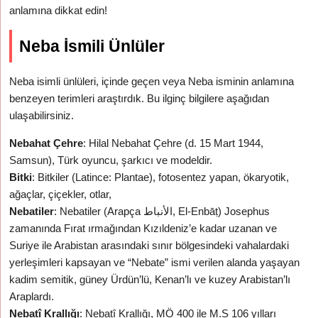
anlamına dikkat edin!
Neba İsmili Ünlüler
Neba isimli ünlüleri, içinde geçen veya Neba isminin anlamına
benzeyen terimleri araştırdık. Bu ilginç bilgilere aşağıdan
ulaşabilirsiniz.
Nebahat Çehre
: Hilal Nebahat Çehre (d. 15 Mart 1944,
Samsun), Türk oyuncu, şarkıcı ve modeldir.
Bitki
: Bitkiler (Latince: Plantae), fotosentez yapan, ökaryotik,
ağaçlar, çiçekler, otlar,
Nebatiler
: Nebatiler (Arapça الأنباط, El-Enbāṭ) Josephus
zamanında Fırat ırmağından Kızıldeniz’e kadar uzanan ve
Suriye ile Arabistan arasındaki sınır bölgesindeki vahalardaki
yerleşimleri kapsayan ve “Nebate” ismi verilen alanda yaşayan
kadim semitik, güney Ürdün’lü, Kenan’lı ve kuzey Arabistan’lı
Araplardı.
Nebatî Krallığı
: Nebatî Krallığı, MÖ 400 ile M.S 106 yılları