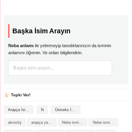
Başka İsim Arayın
Neba anlamı
ile yetinmeyip tanıdıklarınızın da isminin
anlamını öğrenin. Ve onları bilgilendirin.
Tepki Ver!
Arapça İsimler
N
Üniseks İsimler
akrostiş
arapça yazılışı
Neba isminin analizi
Neba isminin anlamı