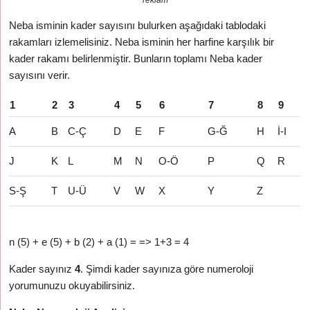
reklam
Neba isminin kader sayısını bulurken aşağıdaki tablodaki
rakamları izlemelisiniz. Neba isminin her harfine karşılık bir
kader rakamı belirlenmiştir. Bunların toplamı Neba kader
sayısını verir.
1
2
3
4
5
6
7
8
9
A
B
C-Ç
D
E
F
G-Ğ
H
İ-I
J
K
L
M
N
O-Ö
P
Q
R
S-Ş
T
U-Ü
V
W
X
Y
Z
n (5) + e (5) + b (2) + a (1) = => 1+3 = 4
Kader sayınız
4
. Şimdi kader sayınıza göre numeroloji
yorumunuzu okuyabilirsiniz.