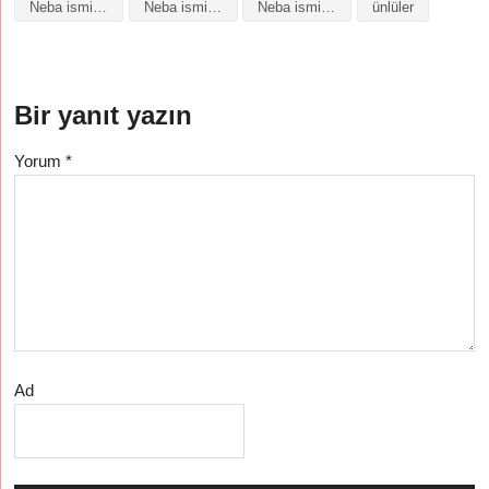
Neba isminin baş harfleriyle şiir
Neba isminin kökeni
Neba isminin numerolojisi
ünlüler
Bir yanıt yazın
Yorum
*
Ad