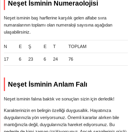
Neşet İsminin Numeraolojisi
Neşet isminin baş harflerine karşılık gelen alfabe sııra
numaralarının toplamı olan numeraloji sayısına aşağıdan
ulaşabilirsiniz.
N
E
Ş
E
T
TOPLAM
17
6
23
6
24
76
Neşet İsminin Anlam Falı
Neşet isminin falına baktık ve sonuçları sizin için derledik!
Karakterinizin en belirgin özelliği duygusallık. Hayatınıza
duygularınızla yön veriyorsunuz. Önemli kararlar alırken bile
mantığınızla değil, duygularınızla hareket ediyorsunuz. Bu
nedenle de kimi zaman üzülüyorsunuz. Ancak sezgileriniz güçlü