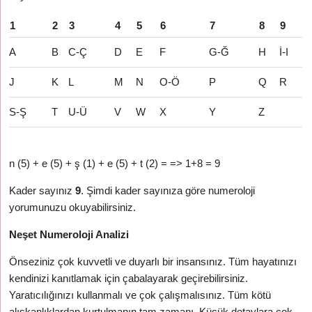
1
2
3
4
5
6
7
8
9
A
B
C-Ç
D
E
F
G-Ğ
H
İ-I
J
K
L
M
N
O-Ö
P
Q
R
S-Ş
T
U-Ü
V
W
X
Y
Z
n (5) + e (5) + ş (1) + e (5) + t (2) = => 1+8 = 9
Kader sayınız
9
. Şimdi kader sayınıza göre numeroloji
yorumunuzu okuyabilirsiniz.
Neşet Numeroloji Analizi
Önseziniz çok kuvvetli ve duyarlı bir insansınız. Tüm hayatınızı
kendinizi kanıtlamak için çabalayarak geçirebilirsiniz.
Yaratıcılığınızı kullanmalı ve çok çalışmalısınız. Tüm kötü
alışkanlıklardan kurtulmanın tam zamanı. Küçük detaylara çok