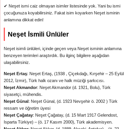
✔
Neşet ismi caiz olmayan isimler listesinde yok. Yani bu ismi
çocuğunuza koyabilirsiniz. Fakat isim koyarken Neşet isminin
anlamına dikkat edin!
Neşet İsmili Ünlüler
Neşet isimli ünlüleri, içinde geçen veya Neşet isminin anlamına
benzeyen terimleri araştırdık. Bu ilginç bilgilere aşağıdan
ulaşabilirsiniz.
Neşet Ertaş
: Neşet Ertaş, (1938 , Çiçekdağı, Kırşehir – 25 Eylül
2012, İzmir), Türk halk ozanı ve halk müziği şarkıcısı.
Neşet Akmandor
: Neşet Akmandor (d. 1921, Bolu), Türk
siyasetçi, mühendis.
Neşet Günal
: Neşet Günal, (d. 1923 Nevşehir ö. 2002 ) Türk
ressam ve öğretim üyesi
Neşet Çağatay
: Neşet Çağatay, (d. 15 Mart 1917 Gelendost,
Isparta Türkiye) – (ö. 17 Kasım 2000), Türk akademisyen.
Neşet Akkor
: Neşet Akkor, (d. 1889, Akseki, Antalya) – (ö. 23