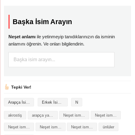
Başka İsim Arayın
Neşet anlamı
ile yetinmeyip tanıdıklarınızın da isminin
anlamını öğrenin. Ve onları bilgilendirin.
Tepki Ver!
Arapça İsimler
Erkek İsimleri
N
akrostiş
arapça yazılışı
Neşet isminin analizi
Neşet isminin anlamı
Neşet isminin baş harfleriyle şiir
Neşet isminin kökeni
Neşet isminin numerolojisi
ünlüler