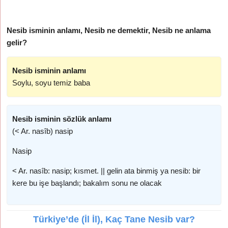
Nesib isminin anlamı, Nesib ne demektir, Nesib ne anlama
gelir?
Nesib isminin anlamı
Soylu, soyu temiz baba
Nesib isminin sözlük anlamı
(< Ar. nasîb) nasip
Nasip
< Ar. nasîb: nasip; kısmet. || gelin ata binmiş ya nesib: bir
kere bu işe başlandı; bakalım sonu ne olacak
Türkiye’de (İl İl), Kaç Tane Nesib var?