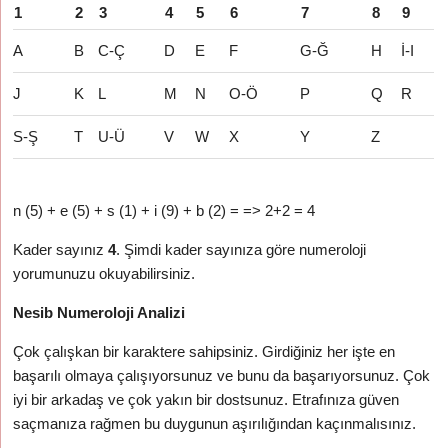
1
2
3
4
5
6
7
8
9
A
B
C-Ç
D
E
F
G-Ğ
H
İ-I
J
K
L
M
N
O-Ö
P
Q
R
S-Ş
T
U-Ü
V
W
X
Y
Z
n (5) + e (5) + s (1) + i (9) + b (2) = => 2+2 = 4
Kader sayınız
4
. Şimdi kader sayınıza göre numeroloji
yorumunuzu okuyabilirsiniz.
Nesib Numeroloji Analizi
Çok çalışkan bir karaktere sahipsiniz. Girdiğiniz her işte en
başarılı olmaya çalışıyorsunuz ve bunu da başarıyorsunuz. Çok
iyi bir arkadaş ve çok yakın bir dostsunuz. Etrafınıza güven
saçmanıza rağmen bu duygunun aşırılığından kaçınmalısınız.