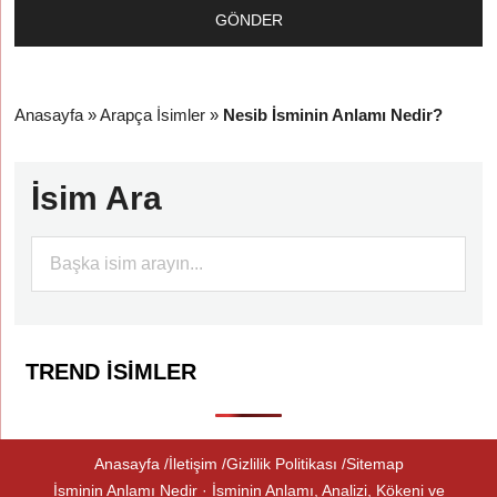
Anasayfa
»
Arapça İsimler
»
Nesib İsminin Anlamı Nedir?
İsim Ara
TREND İSIMLER
Anasayfa
İletişim
Gizlilik Politikası
Sitemap
İsminin Anlamı Nedir · İsminin Anlamı, Analizi, Kökeni ve