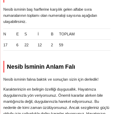
Nesib isminin baş harflerine karşılık gelen alfabe sııra
numaralarının toplamı olan numeraloji sayısına aşağıdan
ulaşabilirsiniz.
N
E
S
İ
B
TOPLAM
17
6
22
12
2
59
Nesib İsminin Anlam Falı
Nesib isminin falına baktık ve sonuçları sizin için derledik!
Karakterinizin en belirgin özelliği duygusallık. Hayatınıza
duygularınızla yön veriyorsunuz. Önemli kararlar alırken bile
mantığınızla değil, duygularınızla hareket ediyorsunuz. Bu
nedenle de kimi zaman üzülüyorsunuz. Ancak sezgileriniz güçlü
olduğu için çoğunlukla doğru kararlar alıyorsunuz. Hayatınızın