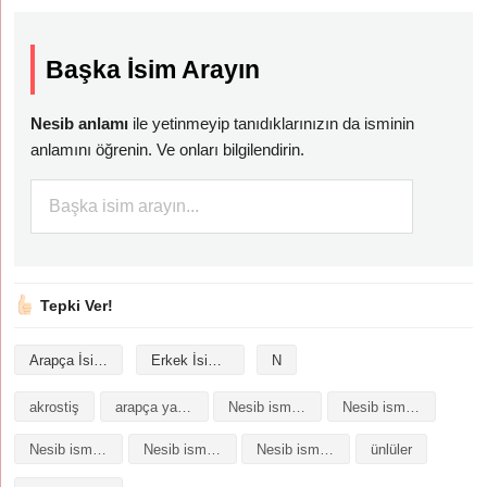
Başka İsim Arayın
Nesib anlamı
ile yetinmeyip tanıdıklarınızın da isminin
anlamını öğrenin. Ve onları bilgilendirin.
Tepki Ver!
Arapça İsimler
Erkek İsimleri
N
akrostiş
arapça yazılışı
Nesib isminin analizi
Nesib isminin anlamı
Nesib isminin baş harfleriyle şiir
Nesib isminin kökeni
Nesib isminin numerolojisi
ünlüler