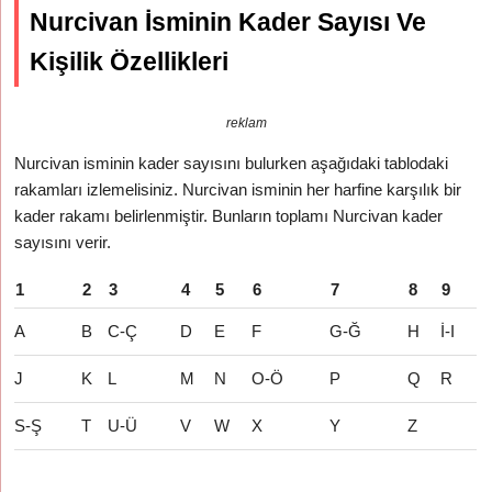
Nurcivan İsminin Kader Sayısı Ve
Kişilik Özellikleri
reklam
Nurcivan isminin kader sayısını bulurken aşağıdaki tablodaki
rakamları izlemelisiniz. Nurcivan isminin her harfine karşılık bir
kader rakamı belirlenmiştir. Bunların toplamı Nurcivan kader
sayısını verir.
1
2
3
4
5
6
7
8
9
A
B
C-Ç
D
E
F
G-Ğ
H
İ-I
J
K
L
M
N
O-Ö
P
Q
R
S-Ş
T
U-Ü
V
W
X
Y
Z