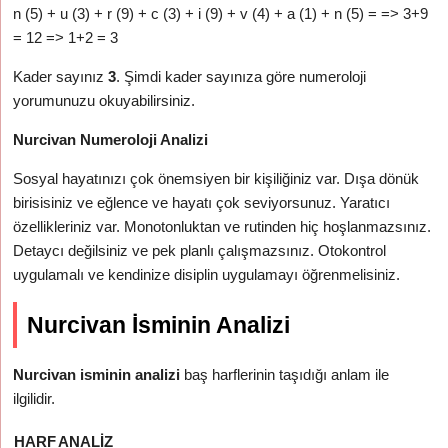
n (5) + u (3) + r (9) + c (3) + i (9) + v (4) + a (1) + n (5) = => 3+9
= 12 => 1+2 = 3
Kader sayınız
3
. Şimdi kader sayınıza göre numeroloji
yorumunuzu okuyabilirsiniz.
Nurcivan Numeroloji Analizi
Sosyal hayatınızı çok önemsiyen bir kişiliğiniz var. Dışa dönük
birisisiniz ve eğlence ve hayatı çok seviyorsunuz. Yaratıcı
özellikleriniz var. Monotonluktan ve rutinden hiç hoşlanmazsınız.
Detaycı değilsiniz ve pek planlı çalışmazsınız. Otokontrol
uygulamalı ve kendinize disiplin uygulamayı öğrenmelisiniz.
Nurcivan İsminin Analizi
Nurcivan isminin analizi
baş harflerinin taşıdığı anlam ile
ilgilidir.
HARF
ANALIZ