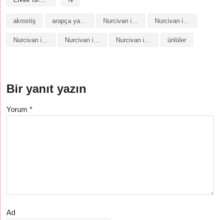
akrostiş
arapça yazılışı
Nurcivan isminin analizi
Nurcivan isminin anlamı
Nurcivan isminin baş harfleriyle şiir
Nurcivan isminin kökeni
Nurcivan isminin numerolojisi
ünlüler
Bir yanıt yazın
Yorum
*
Ad