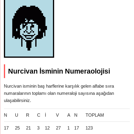
Nurcivan İsminin Numeraolojisi
Nurcivan isminin baş harflerine karşılık gelen alfabe sııra
numaralarının toplamı olan numeraloji sayısına aşağıdan
ulaşabilirsiniz.
N
U
R
C
İ
V
A
N
TOPLAM
17
25
21
3
12
27
1
17
123