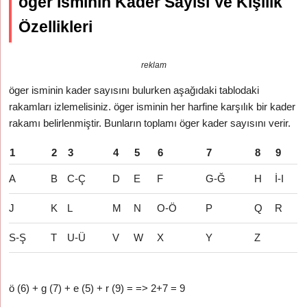
öger İsminin Kader Sayısı Ve Kişilik
Özellikleri
reklam
öger isminin kader sayısını bulurken aşağıdaki tablodaki
rakamları izlemelisiniz. öger isminin her harfine karşılık bir kader
rakamı belirlenmiştir. Bunların toplamı öger kader sayısını verir.
1
2
3
4
5
6
7
8
9
A
B
C-Ç
D
E
F
G-Ğ
H
İ-I
J
K
L
M
N
O-Ö
P
Q
R
S-Ş
T
U-Ü
V
W
X
Y
Z
ö (6) + g (7) + e (5) + r (9) = => 2+7 = 9