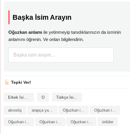
Başka İsim Arayın
Oğuzkan anlamı
ile yetinmeyip tanıdıklarınızın da isminin
anlamını öğrenin. Ve onları bilgilendirin.
Tepki Ver!
Erkek İsimleri
O
Türkçe İsimler
akrostiş
arapça yazılışı
Oğuzkan isminin analizi
Oğuzkan isminin anlamı
Oğuzkan isminin baş harfleriyle şiir
Oğuzkan isminin kökeni
Oğuzkan isminin numerolojisi
ünlüler