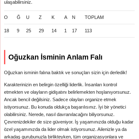
ulaşabilirsiniz.
O
Ğ
U
Z
K
A
N
TOPLAM
18
9
25
29
14
1
17
113
Oğuzkan İsminin Anlam Falı
Oğuzkan isminin falına baktık ve sonuçları sizin için derledik!
Karakterinizin en belirgin özelliği liderlik. İnsanları kontrol
etmekten ve olayların gidişatını belirlemekten hoşlanıyorsunuz.
Ancak bencil değilsiniz. Sadece olayları organize etmek
istiyorsunuz. Bu konuda oldukça başarılısınız. İyi bir yönetici
olabilirsiniz. Nerede, nasıl davranılacağını biliyorsunuz.
Çevrenizdekiler de size güveniyor. İş yaşamınızda olduğu kadar
özel yaşamınızda da lider olmak istiyorsunuz. Ailenizle ya da
arkadaş gurubunuzla birlikteyken, tüm organizasyonlara ve