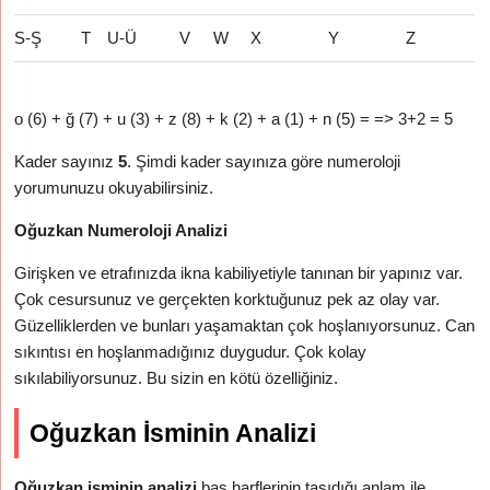
S-Ş
T
U-Ü
V
W
X
Y
Z
o (6) + ğ (7) + u (3) + z (8) + k (2) + a (1) + n (5) = => 3+2 = 5
Kader sayınız
5
. Şimdi kader sayınıza göre numeroloji
yorumunuzu okuyabilirsiniz.
Oğuzkan Numeroloji Analizi
Girişken ve etrafınızda ikna kabiliyetiyle tanınan bir yapınız var.
Çok cesursunuz ve gerçekten korktuğunuz pek az olay var.
Güzelliklerden ve bunları yaşamaktan çok hoşlanıyorsunuz. Can
sıkıntısı en hoşlanmadığınız duygudur. Çok kolay
sıkılabiliyorsunuz. Bu sizin en kötü özelliğiniz.
Oğuzkan İsminin Analizi
Oğuzkan isminin analizi
baş harflerinin taşıdığı anlam ile