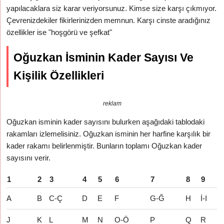
yapılacaklara siz karar veriyorsunuz. Kimse size karşı çıkmıyor.
Çevrenizdekiler fikirlerinizden memnun. Karşı cinste aradığınız
özellikler ise "hoşgörü ve şefkat"
Oğuzkan İsminin Kader Sayısı Ve
Kişilik Özellikleri
reklam
Oğuzkan isminin kader sayısını bulurken aşağıdaki tablodaki
rakamları izlemelisiniz. Oğuzkan isminin her harfine karşılık bir
kader rakamı belirlenmiştir. Bunların toplamı Oğuzkan kader
sayısını verir.
1
2
3
4
5
6
7
8
9
A
B
C-Ç
D
E
F
G-Ğ
H
İ-I
J
K
L
M
N
O-Ö
P
Q
R