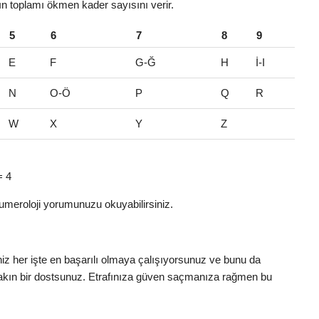
rın toplamı ökmen kader sayısını verir.
5
6
7
8
9
E
F
G-Ğ
H
İ-I
N
O-Ö
P
Q
R
W
X
Y
Z
= 4
umeroloji yorumunuzu okuyabilirsiniz.
niz her işte en başarılı olmaya çalışıyorsunuz ve bunu da
yakın bir dostsunuz. Etrafınıza güven saçmanıza rağmen bu