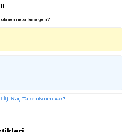
mı
 ökmen ne anlama gelir?
İl İl), Kaç Tane ökmen var?
tikleri