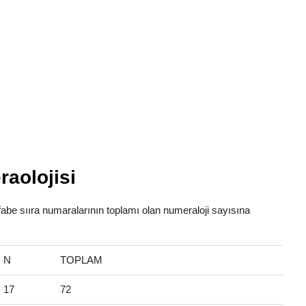
aolojisi
fabe sııra numaralarının toplamı olan numeraloji sayısına
N
TOPLAM
17
72