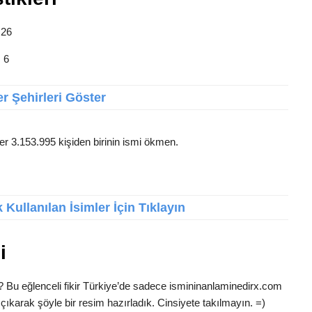
 26
: 6
r Şehirleri Göster
er 3.153.995 kişiden birinin ismi ökmen.
Kullanılan İsimler İçin Tıklayın
i
? Bu eğlenceli fikir Türkiye’de sadece ismininanlaminedirx.com
çıkarak şöyle bir resim hazırladık. Cinsiyete takılmayın. =)