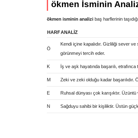
ökmen İsminin Analiz
ökmen isminin analizi
baş harflerinin taşıdığı 
HARF
ANALIZ
Kendi içine kapalıdır. Gizliliği sever ve
Ö
görünmeyi tercih eder.
K
İş ve aşk hayatında başarılı, etrafınca t
M
Zeki ve zeki olduğu kadar başarılıdır. Öze
E
Ruhsal dünyası çok karışıktır. Üzüntü 
N
Sağduyu sahibi bir kişiliktir. Üstün güçl