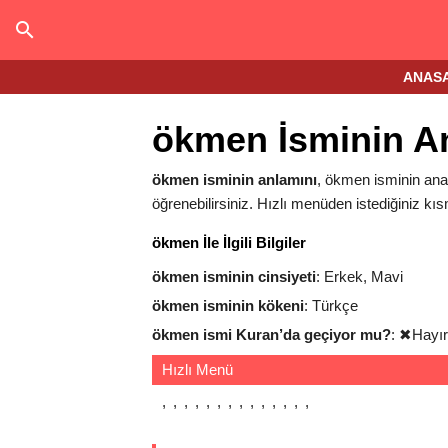
ANAS
ökmen İsminin A
ökmen isminin anlamını
, ökmen isminin anali
öğrenebilirsiniz. Hızlı menüden istediğiniz kıs
ökmen İle İlgili Bilgiler
ökmen isminin cinsiyeti
: Erkek, Mavi
ökmen isminin kökeni
: Türkçe
ökmen ismi Kuran’da geçiyor mu?
:
✖
Hayır
Hızlı Menü