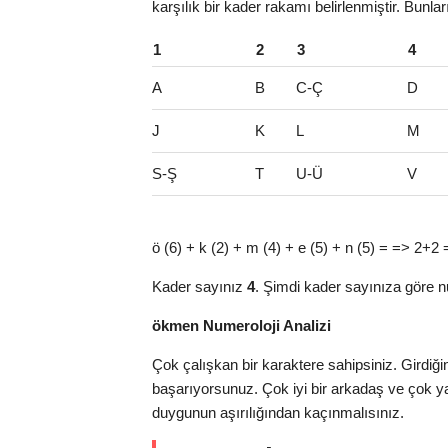
karşılık bir kader rakamı belirlenmiştir. Bunla
1
2
3
4
A
B
C-Ç
D
J
K
L
M
S-Ş
T
U-Ü
V
ö (6) + k (2) + m (4) + e (5) + n (5) = => 2+2 
Kader sayınız
4
. Şimdi kader sayınıza göre n
ökmen Numeroloji Analizi
Çok çalışkan bir karaktere sahipsiniz. Girdiği
başarıyorsunuz. Çok iyi bir arkadaş ve çok 
duygunun aşırılığından kaçınmalısınız.