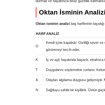
durmalı ve hayatınıza biraz güzellik katmalısı
Oktan İsminin Analiz
Oktan isminin analizi
baş harflerinin taşıdığı a
HARF
ANALIZ
Kendi içine kapalıdır. Gizliliği sever ve
O
görünmeyi tercih eder.
K
İş ve aşk hayatında başarılı, etrafınca t
T
Duygularını söylemekte zorlanır. Ketum 
A
Olayları algılama duygusu gelişmiştir.
N
Sağduyu sahibi bir kişiliktir. Üstün güçl