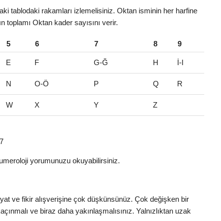
ki tablodaki rakamları izlemelisiniz. Oktan isminin her harfine
rın toplamı Oktan kader sayısını verir.
5
6
7
8
9
E
F
G-Ğ
H
İ-I
N
O-Ö
P
Q
R
W
X
Y
Z
 7
umeroloji yorumunuzu okuyabilirsiniz.
iyat ve fikir alışverişine çok düşkünsünüz. Çok değişken bir
açınmalı ve biraz daha yakınlaşmalısınız. Yalnızlıktan uzak