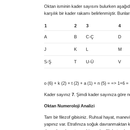
Oktan isminin kader sayısını bulurken aşağıda
karşılık bir kader rakamı belirlenmiştir. Bunla
1
2
3
4
A
B
C-Ç
D
J
K
L
M
S-Ş
T
U-Ü
V
o (6) + k (2) + t (2) + a (1) + n (5) = => 1+6 =
Kader sayınız
7
. Şimdi kader sayınıza göre n
Oktan Numeroloji Analizi
Tam bir filezof gibisiniz. Ruhsal hayat, manev
yapınız var. Etrafınıza soğuk davranmaktan k