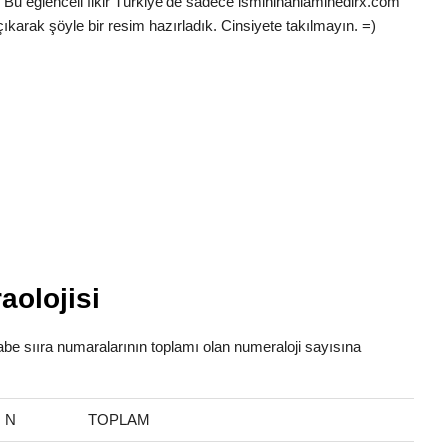
 Bu eğlenceli fikir Türkiye’de sadece ismininanlaminedirx.com
ıkarak şöyle bir resim hazırladık. Cinsiyete takılmayın. =)
aolojisi
fabe sııra numaralarının toplamı olan numeraloji sayısına
N
TOPLAM