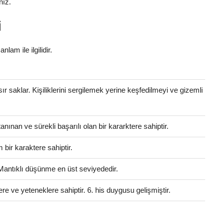
nız.
i
nlam ile ilgilidir.
 sır saklar. Kişiliklerini sergilemek yerine keşfedilmeyi ve gizemli
anınan ve sürekli başarılı olan bir kararktere sahiptir.
bir karaktere sahiptir.
 Mantıklı düşünme en üst seviyededir.
ere ve yeteneklere sahiptir. 6. his duygusu gelişmiştir.