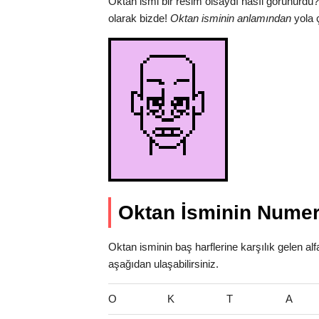
Oktan ismi bir resim olsaydı nasıl görünürdü?
olarak bizde!
Oktan isminin anlamından
yola ç
Oktan İsminin Numer
Oktan isminin baş harflerine karşılık gelen al
aşağıdan ulaşabilirsiniz.
O
K
T
A