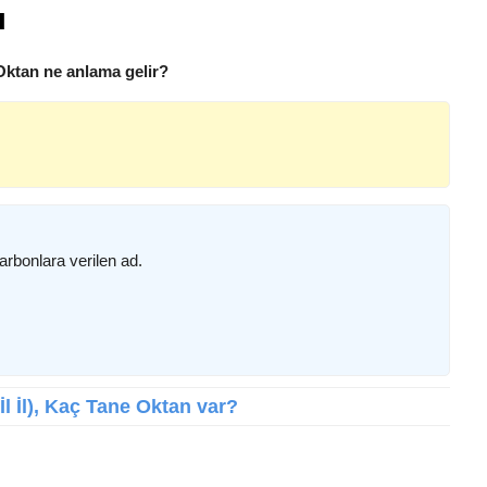
ı
Oktan ne anlama gelir?
bonlara verilen ad.
İl İl), Kaç Tane Oktan var?