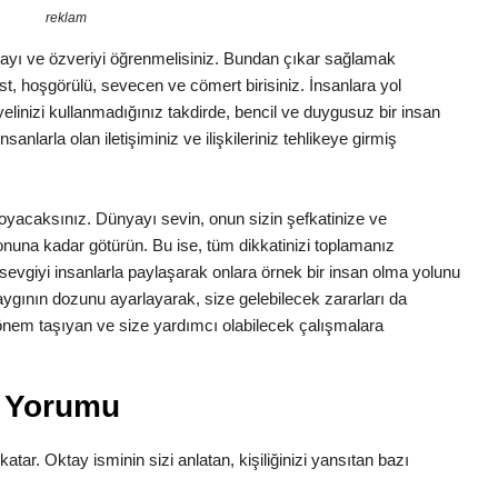
reklam
şlamayı ve özveriyi öğrenmelisiniz. Bundan çıkar sağlamak
list, hoşgörülü, sevecen ve cömert birisiniz. İnsanlara yol
inizi kullanmadığınız takdirde, bencil ve duygusuz bir insan
anlarla olan iletişiminiz ve ilişkileriniz tehlikeye girmiş
a koyacaksınız. Dünyayı sevin, onun sizin şefkatinize ve
 sonuna kadar götürün. Bu ise, tüm dikkatinizi toplamanız
z sevgiyi insanlarla paylaşarak onlara örnek bir insan olma yolunu
aygının dozunu ayarlayarak, size gelebilecek zararları da
n önem taşıyan ve size yardımcı olabilecek çalışmalara
m Yorumu
katar. Oktay isminin sizi anlatan, kişiliğinizi yansıtan bazı