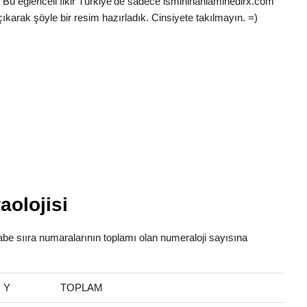
 Bu eğlenceli fikir Türkiye’de sadece ismininanlaminedirx.com
ıkarak şöyle bir resim hazırladık. Cinsiyete takılmayın. =)
aolojisi
fabe sııra numaralarının toplamı olan numeraloji sayısına
Y
TOPLAM