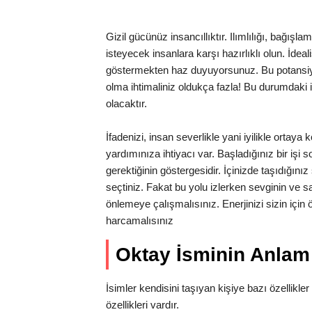
Gizil gücünüz insancıllıktır. Ilımlılığı, bağı
isteyecek insanlara karşı hazırlıklı olun. İdea
göstermekten haz duyuyorsunuz. Bu potansiyel
olma ihtimaliniz oldukça fazla! Bu durumdaki ins
olacaktır.
İfadenizi, insan severlikle yani iyilikle ortay
yardımınıza ihtiyacı var. Başladığınız bir işi
gerektiğinin göstergesidir. İçinizde taşıdığını
seçtiniz. Fakat bu yolu izlerken sevginin ve s
önlemeye çalışmalısınız. Enerjinizi sizin içi
harcamalısınız
Oktay İsminin Anla
İsimler kendisini taşıyan kişiye bazı özellikler 
özellikleri vardır.