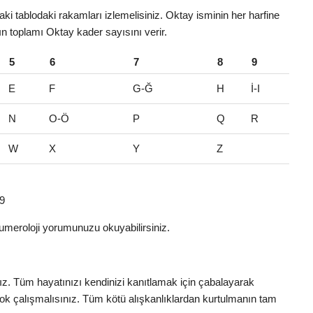
ki tablodaki rakamları izlemelisiniz. Oktay isminin her harfine
rın toplamı Oktay kader sayısını verir.
5
6
7
8
9
E
F
G-Ğ
H
İ-I
N
O-Ö
P
Q
R
W
X
Y
Z
 9
umeroloji yorumunuzu okuyabilirsiniz.
nız. Tüm hayatınızı kendinizi kanıtlamak için çabalayarak
e çok çalışmalısınız. Tüm kötü alışkanlıklardan kurtulmanın tam