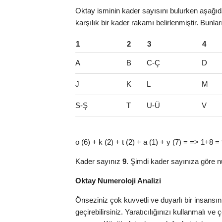
Oktay isminin kader sayısını bulurken aşağıda
karşılık bir kader rakamı belirlenmiştir. Bunla
1
2
3
4
A
B
C-Ç
D
J
K
L
M
S-Ş
T
U-Ü
V
o (6) + k (2) + t (2) + a (1) + y (7) = => 1+8 =
Kader sayınız
9
. Şimdi kader sayınıza göre n
Oktay Numeroloji Analizi
Önseziniz çok kuvvetli ve duyarlı bir insansı
geçirebilirsiniz. Yaratıcılığınızı kullanmalı v