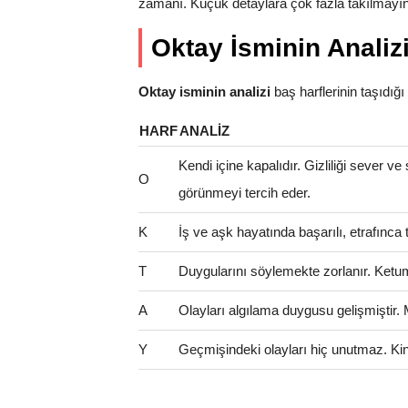
zamanı. Küçük detaylara çok fazla takılmayın
Oktay İsminin Analiz
Oktay isminin analizi
baş harflerinin taşıdığı a
HARF
ANALIZ
Kendi içine kapalıdır. Gizliliği sever ve
O
görünmeyi tercih eder.
K
İş ve aşk hayatında başarılı, etrafınca t
T
Duygularını söylemekte zorlanır. Ketum 
A
Olayları algılama duygusu gelişmiştir.
Y
Geçmişindeki olayları hiç unutmaz. Kinci 