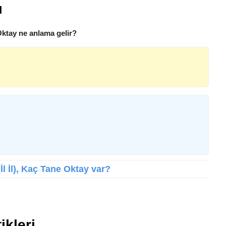
ı
Oktay ne anlama gelir?
İl İl), Kaç Tane Oktay var?
ikleri