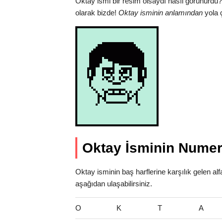
Oktay ismi bir resim olsaydı nasıl görünürdü?
olarak bizde!
Oktay isminin anlamından
yola ç
Oktay İsminin Numer
Oktay isminin baş harflerine karşılık gelen al
aşağıdan ulaşabilirsiniz.
O
K
T
A