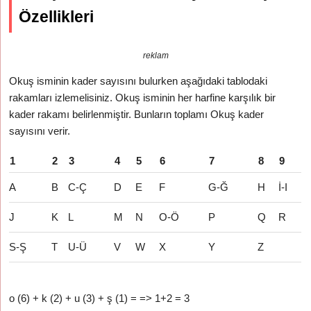
Özellikleri
reklam
Okuş isminin kader sayısını bulurken aşağıdaki tablodaki
rakamları izlemelisiniz. Okuş isminin her harfine karşılık bir
kader rakamı belirlenmiştir. Bunların toplamı Okuş kader
sayısını verir.
1
2
3
4
5
6
7
8
9
A
B
C-Ç
D
E
F
G-Ğ
H
İ-I
J
K
L
M
N
O-Ö
P
Q
R
S-Ş
T
U-Ü
V
W
X
Y
Z
o (6) + k (2) + u (3) + ş (1) = => 1+2 = 3