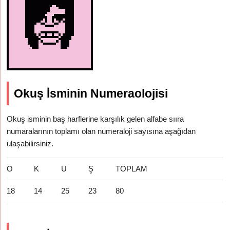
Okuş İsminin Numeraolojisi
Okuş isminin baş harflerine karşılık gelen alfabe sııra
numaralarının toplamı olan numeraloji sayısına aşağıdan
ulaşabilirsiniz.
O
K
U
Ş
TOPLAM
18
14
25
23
80