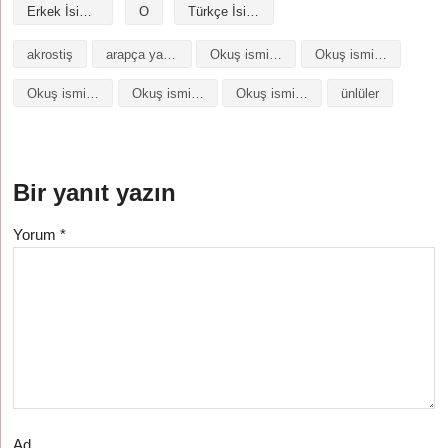
Erkek İsimleri
O
Türkçe İsimler
akrostiş
arapça yazılışı
Okuş isminin analizi
Okuş isminin anlamı
Okuş isminin baş harfleriyle şiir
Okuş isminin kökeni
Okuş isminin numerolojisi
ünlüler
Bir yanıt yazın
Yorum
*
Ad