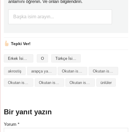
anlamını öğrenin. Ve onları bilgilendirin.
Tepki Ver!
Erkek İsimleri
O
Türkçe İsimler
akrostiş
arapça yazılışı
Okutan isminin analizi
Okutan isminin anlamı
Okutan isminin baş harfleriyle şiir
Okutan isminin kökeni
Okutan isminin numerolojisi
ünlüler
Bir yanıt yazın
Yorum
*