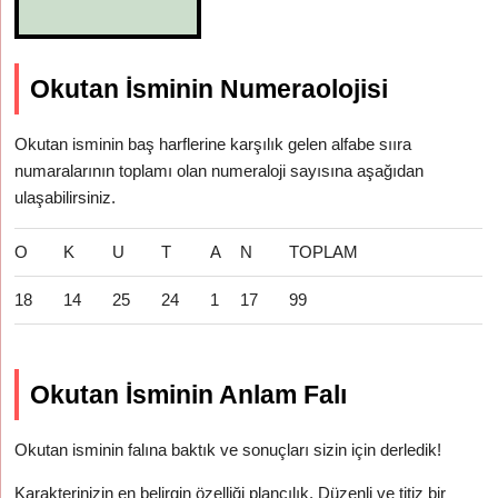
Okutan İsminin Numeraolojisi
Okutan isminin baş harflerine karşılık gelen alfabe sııra
numaralarının toplamı olan numeraloji sayısına aşağıdan
ulaşabilirsiniz.
O
K
U
T
A
N
TOPLAM
18
14
25
24
1
17
99
Okutan İsminin Anlam Falı
Okutan isminin falına baktık ve sonuçları sizin için derledik!
Karakterinizin en belirgin özelliği plancılık. Düzenli ve titiz bir