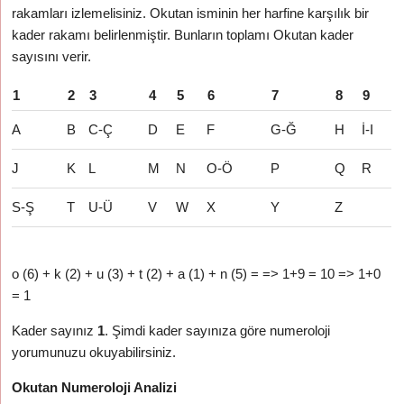
rakamları izlemelisiniz. Okutan isminin her harfine karşılık bir
kader rakamı belirlenmiştir. Bunların toplamı Okutan kader
sayısını verir.
1
2
3
4
5
6
7
8
9
A
B
C-Ç
D
E
F
G-Ğ
H
İ-I
J
K
L
M
N
O-Ö
P
Q
R
S-Ş
T
U-Ü
V
W
X
Y
Z
o (6) + k (2) + u (3) + t (2) + a (1) + n (5) = => 1+9 = 10 => 1+0
= 1
Kader sayınız
1
. Şimdi kader sayınıza göre numeroloji
yorumunuzu okuyabilirsiniz.
Okutan Numeroloji Analizi