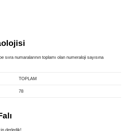
olojisi
abe sııra numaralarının toplamı olan numeraloji sayısına
TOPLAM
78
alı
in derledik!