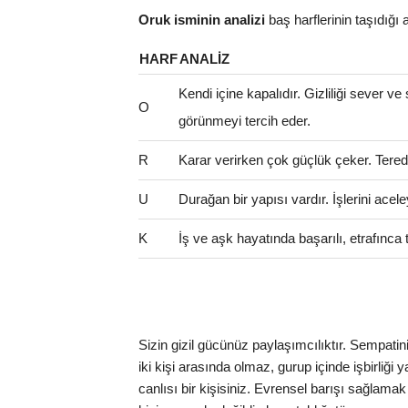
Oruk isminin analizi
baş harflerinin taşıdığı an
HARF
ANALIZ
Kendi içine kapalıdır. Gizliliği sever ve
O
görünmeyi tercih eder.
R
Karar verirken çok güçlük çeker. Teredd
U
Durağan bir yapısı vardır. İşlerini ac
K
İş ve aşk hayatında başarılı, etrafınca t
Sizin gizil gücünüz paylaşımcılıktır. Sempatin
iki kişi arasında olmaz, gurup içinde işbirliği
canlısı bir kişisiniz. Evrensel barışı sağlama