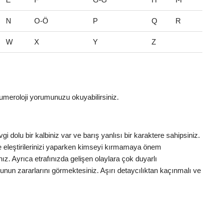
N
O-Ö
P
Q
R
W
X
Y
Z
umeroloji yorumunuzu okuyabilirsiniz.
gi dolu bir kalbiniz var ve barış yanlısı bir karaktere sahipsiniz.
e eleştirilerinizi yaparken kimseyi kırmamaya önem
ınız. Ayrıca etrafınızda gelişen olaylara çok duyarlı
nun zararlarını görmektesiniz. Aşırı detaycılıktan kaçınmalı ve