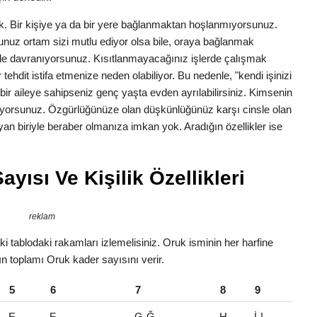
lük. Bir kişiye ya da bir yere bağlanmaktan hoşlanmıyorsunuz.
nuz ortam sizi mutlu ediyor olsa bile, oraya bağlanmak
yle davranıyorsunuz. Kısıtlanmayacağınız işlerde çalışmak
ehdit istifa etmenize neden olabiliyor. Bu nedenle, "kendi işinizi
bir aileye sahipseniz genç yaşta evden ayrılabilirsiniz. Kimsenin
tiyorsunuz. Özgürlüğünüze olan düşkünlüğünüz karşı cinsle olan
ıtlayan biriyle beraber olmanıza imkan yok. Aradığın özellikler ise
yısı Ve Kişilik Özellikleri
reklam
 tablodaki rakamları izlemelisiniz. Oruk isminin her harfine
rın toplamı Oruk kader sayısını verir.
5
6
7
8
9
E
F
G-Ğ
H
İ-I