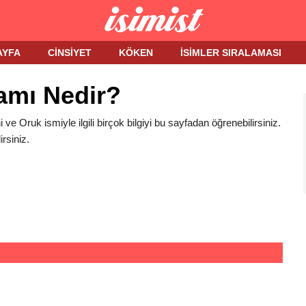
AYFA
CINSIYET
KÖKEN
İSIMLER SIRALAMASI
amı Nedir?
i ve Oruk ismiyle ilgili birçok bilgiyi bu sayfadan öğrenebilirsiniz.
rsiniz.