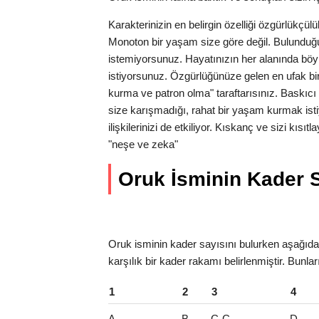
Karakterinizin en belirgin özelliği özgürlükçü
Monoton bir yaşam size göre değil. Bulunduğu
istemiyorsunuz. Hayatınızın her alanında bö
istiyorsunuz. Özgürlüğünüze gelen en ufak bir t
kurma ve patron olma" taraftarısınız. Baskıcı 
size karışmadığı, rahat bir yaşam kurmak is
ilişkilerinizi de etkiliyor. Kıskanç ve sizi kıs
"neşe ve zeka"
Oruk İsminin Kader Sa
Oruk isminin kader sayısını bulurken aşağıdaki
karşılık bir kader rakamı belirlenmiştir. Bunla
1
2
3
4
A
B
C-Ç
D