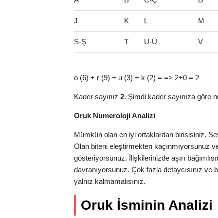
J
K
L
M
S-Ş
T
U-Ü
V
o (6) + r (9) + u (3) + k (2) = => 2+0 = 2
Kader sayınız
2
. Şimdi kader sayınıza göre n
Oruk Numeroloji Analizi
Mümkün olan en iyi ortaklardan birisisiniz. Sev
Olan biteni eleştirmekten kaçınmıyorsunuz v
gösteriyorsunuz. İlişkilerinizde aşırı bağımlıs
davranıyorsunuz. Çok fazla detaycısınız ve bu
yalnız kalmamalısınız.
Oruk İsminin Analizi