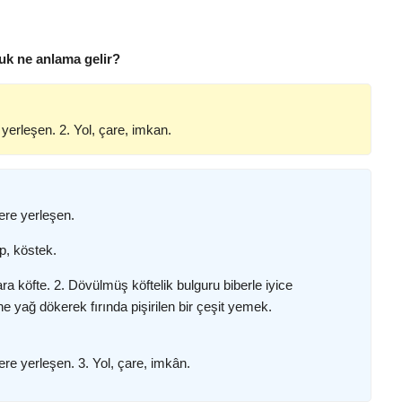
uk ne anlama gelir?
 yerleşen. 2. Yol, çare, imkan.
ere yerleşen.
p, köstek.
ra köfte. 2. Dövülmüş köftelik bulguru biberle iyice
 yağ dökerek fırında pişirilen bir çeşit yemek.
ere yerleşen. 3. Yol, çare, imkân.