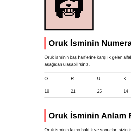
Oruk İsminin Numera
Oruk isminin baş harflerine karşılık gelen alf
aşağıdan ulaşabilirsiniz.
O
R
U
K
18
21
25
14
Oruk İsminin Anlam F
Oruk isminin falına baktık ve sonuçları sizin iç