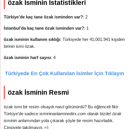
özak İsminin İstatistikleri
Türkiye’de kaç tane özak isminden var?
: 2
İstanbul’da kaç tane özak isminden var?
: 1
özak isminin kullanım sıklığı
: Türkiyede her 41.001.941 kişiden
birinin ismi özak.
özak isminin harf sayısı
: 4
Türkiyede En Çok Kullanılan İsimler İçin Tıklayın
özak İsminin Resmi
özak ismi bir resim olsaydı nasıl görünürdü? Bu eğlenceli fikir
Türkiye’de sadece ismininanlaminedirx.com olarak bizde!
özak
isminin anlamından
yola çıkarak şöyle bir resim hazırladık.
Cinsiyete takılmayın. =)