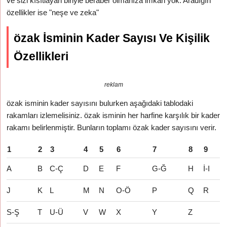
ve sizi kısıtlayan biriyle beraber olmanıza imkan yok. Aradığın
özellikler ise "neşe ve zeka"
özak İsminin Kader Sayısı Ve Kişilik
Özellikleri
reklam
özak isminin kader sayısını bulurken aşağıdaki tablodaki
rakamları izlemelisiniz. özak isminin her harfine karşılık bir kader
rakamı belirlenmiştir. Bunların toplamı özak kader sayısını verir.
1
2
3
4
5
6
7
8
9
A
B
C-Ç
D
E
F
G-Ğ
H
İ-I
J
K
L
M
N
O-Ö
P
Q
R
S-Ş
T
U-Ü
V
W
X
Y
Z