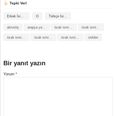
Tepki Ver!
Erkek İsimleri
O
Türkçe İsimler
akrostiş
arapça yazılışı
özak isminin analizi
özak isminin anlamı
özak isminin baş harfleriyle şiir
özak isminin kökeni
özak isminin numerolojisi
ünlüler
Bir yanıt yazın
Yorum
*