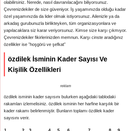
olabilirsiniz. Nerede, nasıl davranılacağını biliyorsunuz.
Çevrenizdekiler de size güveniyor. İş yaşamınızda olduğu kadar
özel yaşamınızda da lider olmak istiyorsunuz. Ailenizle ya da
arkadaş gurubunuzla birlikteyken, tüm organizasyonlara ve
yapılacaklara siz karar veriyorsunuz. Kimse size karşı çıkmıyor.
Çevrenizdekiler fikirlerinizden memnun. Karşı cinste aradığınız
özellikler ise "hoşgörü ve şefkat"
özdilek İsminin Kader Sayısı Ve
Kişilik Özellikleri
reklam
özdilek isminin kader sayısını bulurken aşağıdaki tablodaki
rakamları izlemelisiniz. özdilek isminin her harfine karşılık bir
kader rakamı belirlenmiştir. Bunların toplamı özdilek kader
sayısını verir.
1
2
3
4
5
6
7
8
9