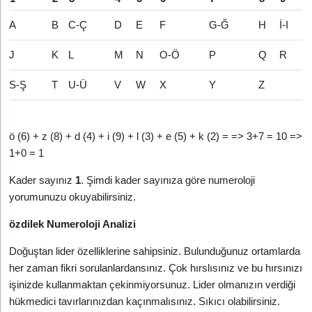
A
B
C-Ç
D
E
F
G-Ğ
H
İ-I
J
K
L
M
N
O-Ö
P
Q
R
S-Ş
T
U-Ü
V
W
X
Y
Z
ö (6) + z (8) + d (4) + i (9) + l (3) + e (5) + k (2) = => 3+7 = 10 =>
1+0 = 1
Kader sayınız
1
. Şimdi kader sayınıza göre numeroloji
yorumunuzu okuyabilirsiniz.
özdilek Numeroloji Analizi
Doğuştan lider özelliklerine sahipsiniz. Bulunduğunuz ortamlarda
her zaman fikri sorulanlardansınız. Çok hırslısınız ve bu hırsınızı
işinizde kullanmaktan çekinmiyorsunuz. Lider olmanızın verdiği
hükmedici tavırlarınızdan kaçınmalısınız. Sıkıcı olabilirsiniz.