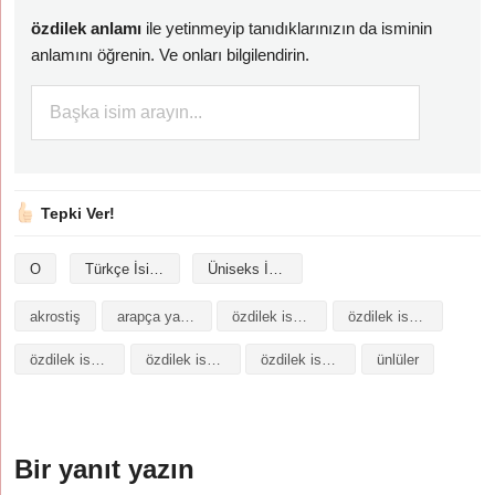
özdilek anlamı
ile yetinmeyip tanıdıklarınızın da isminin
anlamını öğrenin. Ve onları bilgilendirin.
Tepki Ver!
O
Türkçe İsimler
Üniseks İsimler
akrostiş
arapça yazılışı
özdilek isminin analizi
özdilek isminin anlamı
özdilek isminin baş harfleriyle şiir
özdilek isminin kökeni
özdilek isminin numerolojisi
ünlüler
Bir yanıt yazın