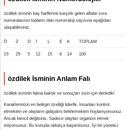
özdilek isminin baş harflerine karşılık gelen alfabe sııra
numaralarının toplamı olan numeraloji sayısına aşağıdan
ulaşabilirsiniz.
Ö
Z
D
İ
L
E
K
TOPLAM
19
29
5
12
15
6
14
100
özdilek İsminin Anlam Falı
özdilek isminin falına baktık ve sonuçları sizin için derledik!
Karakterinizin en belirgin özelliği liderlik. İnsanları kontrol
etmekten ve olayların gidişatını belirlemekten hoşlanıyorsunuz.
Ancak bencil değilsiniz. Sadece olayları organize etmek
istiyorsunuz. Bu konuda oldukça başarılısınız. İyi bir yönetici