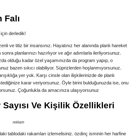
 Falı
için derledik!
zenli ve titiz bir insansınız. Hayatınız her alanında planlı hareket
 sonra planlarınızı hazırlıyor ve ağır adımlarla ilerliyorsunuz.
ızda olduğu kadar özel yaşamınızda da program yapıp, o
nuz bazen sıkıcı olabiliyor. Süprizlerden hoşlanmıyorsunuz.
ışıklığa yer yok. Karşı cinsle olan ilişkilerinizde de planlı
 istediğinize karar veriyorsunuz. Öyle birini bulduğunuzda ise, onu
tiyorsunuz. Çoğunlukla da amacınıza ulaşıyorsunuz
Sayısı Ve Kişilik Özellikleri
reklam
ki tablodaki rakamları izlemelisiniz. özdinç isminin her harfine