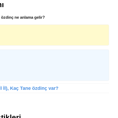
mı
, özdinç ne anlama gelir?
İl İl), Kaç Tane özdinç var?
tikleri