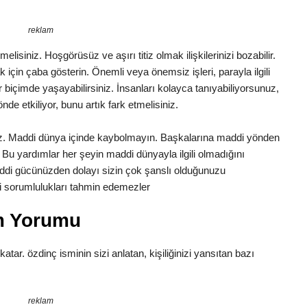
reklam
lisiniz. Hoşgörüsüz ve aşırı titiz olmak ilişkilerinizi bozabilir.
in çaba gösterin. Önemli veya önemsiz işleri, parayla ilgili
ir biçimde yaşayabilirsiniz. İnsanları kolayca tanıyabiliyorsunuz,
önde etkiliyor, bunu artık fark etmelisiniz.
uz. Maddi dünya içinde kaybolmayın. Başkalarına maddi yönden
Bu yardımlar her şeyin maddi dünyayla ilgili olmadığını
di gücünüzden dolayı sizin çok şanslı olduğunuzu
aki sorumlulukları tahmin edemezler
m Yorumu
katar. özdinç isminin sizi anlatan, kişiliğinizi yansıtan bazı
reklam