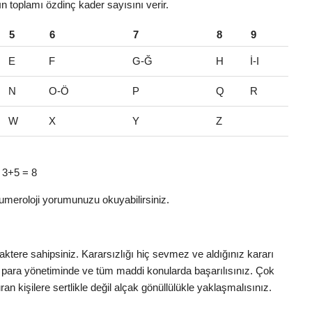
rın toplamı özdinç kader sayısını verir.
5
6
7
8
9
E
F
G-Ğ
H
İ-I
N
O-Ö
P
Q
R
W
X
Y
Z
> 3+5 = 8
umeroloji yorumunuzu okuyabilirsiniz.
tere sahipsiniz. Kararsızlığı hiç sevmez ve aldığınız kararı
 para yönetiminde ve tüm maddi konularda başarılısınız. Çok
n kişilere sertlikle değil alçak gönüllülükle yaklaşmalısınız.