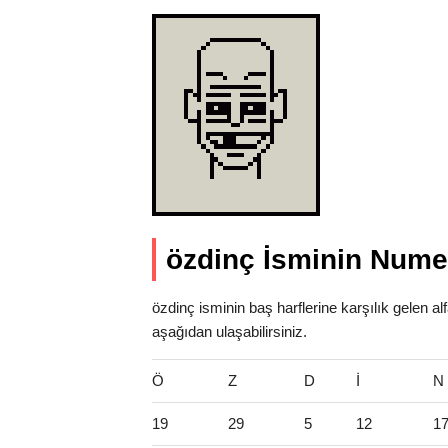
özdinç İsminin Numer
özdinç isminin baş harflerine karşılık gelen a
aşağıdan ulaşabilirsiniz.
Ö
Z
D
İ
N
19
29
5
12
1