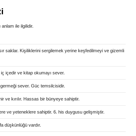
i
anlam ile ilgilidir.
 sır saklar. Kişiliklerini sergilemek yerine keşfedilmeyi ve gizemli
e iç içedir ve kitap okumayı sever.
 germeği sever. Güc temsilcisidir.
 ve kırılır. Hassas bir bünyeye sahiptir.
ere ve yeteneklere sahiptir. 6. his duygusu gelişmiştir.
fa düşkünlüğü vardır.