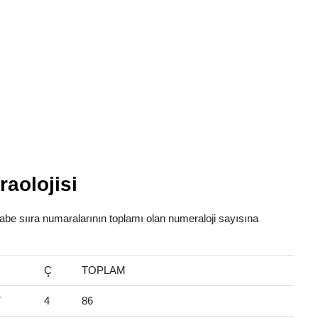
aolojisi
lfabe sııra numaralarının toplamı olan numeraloji sayısına
Ç
TOPLAM
7
4
86