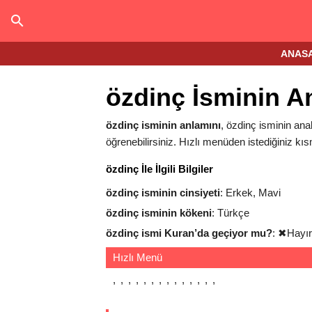
ANAS
özdinç İsminin A
özdinç isminin anlamını
, özdinç isminin anal
öğrenebilirsiniz. Hızlı menüden istediğiniz kıs
özdinç İle İlgili Bilgiler
özdinç isminin cinsiyeti
: Erkek, Mavi
özdinç isminin kökeni
: Türkçe
özdinç ismi Kuran’da geçiyor mu?
:
✖
Hayır
Hızlı Menü