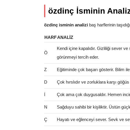
özdinç İsminin Analiz
özdinç isminin analizi
baş harflerinin taşıdığı 
HARF
ANALIZ
Kendi içine kapalıdır. Gizliliği sever ve
Ö
görünmeyi tercih eder.
Z
Eğitiminde çok başarı gösterir. Bilim il
D
Çok hırslıdır ve zorluklara karşı göğüs
İ
Çok ama çok duygusaldır. Hemen incinir
N
Sağduyu sahibi bir kişiliktir. Üstün güçl
Ç
Hayatı ve eğlenceyi sever. Sevk ve se