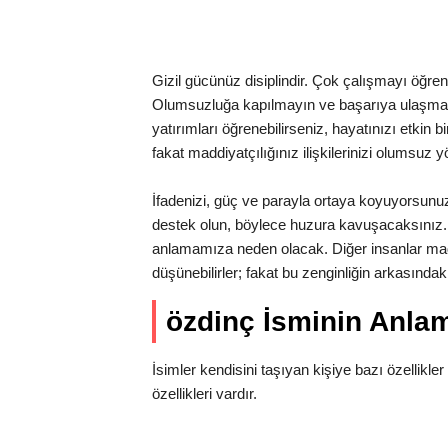
Gizil gücünüz disiplindir. Çok çalışmayı öğrenme
Olumsuzluğa kapılmayın ve başarıya ulaşmak iç
yatırımları öğrenebilirseniz, hayatınızı etkin b
fakat maddiyatçılığınız ilişkilerinizi olumsuz y
İfadenizi, güç ve parayla ortaya koyuyorsun
destek olun, böylece huzura kavuşacaksınız. 
anlamamıza neden olacak. Diğer insanlar mad
düşünebilirler; fakat bu zenginliğin arkasınd
özdinç İsminin Anla
İsimler kendisini taşıyan kişiye bazı özellikler 
özellikleri vardır.