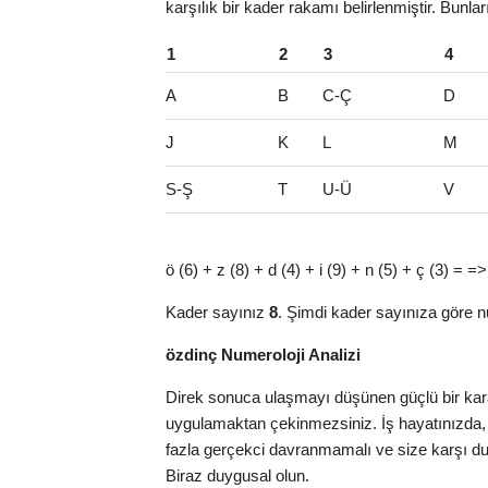
karşılık bir kader rakamı belirlenmiştir. Bunla
1
2
3
4
A
B
C-Ç
D
J
K
L
M
S-Ş
T
U-Ü
V
ö (6) + z (8) + d (4) + i (9) + n (5) + ç (3) = =
Kader sayınız
8
. Şimdi kader sayınıza göre n
özdinç Numeroloji Analizi
Direk sonuca ulaşmayı düşünen güçlü bir karak
uygulamaktan çekinmezsiniz. İş hayatınızda,
fazla gerçekci davranmamalı ve size karşı dura
Biraz duygusal olun.