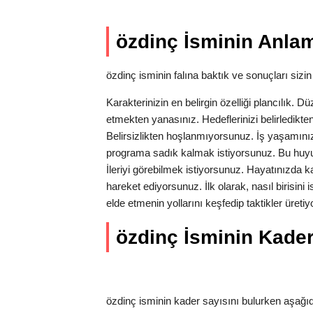
özdinç İsminin Anlam
özdinç isminin falına baktık ve sonuçları sizin 
Karakterinizin en belirgin özelliği plancılık. Dü
etmekten yanasınız. Hedeflerinizi belirledikten
Belirsizlikten hoşlanmıyorsunuz. İş yaşamın
programa sadık kalmak istiyorsunuz. Bu huyu
İleriyi görebilmek istiyorsunuz. Hayatınızda kar
hareket ediyorsunuz. İlk olarak, nasıl birisini
elde etmenin yollarını keşfedip taktikler üre
özdinç İsminin Kader 
özdinç isminin kader sayısını bulurken aşağıda