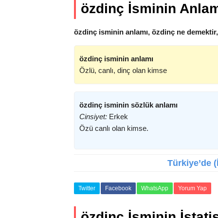
özdinç İsminin Anla
özdinç isminin anlamı, özdinç ne demektir
özdinç isminin anlamı
Özlü, canlı, dinç olan kimse
özdinç isminin sözlük anlamı
Cinsiyet:
Erkek
Özü canlı olan kimse.
Türkiye’de (
Twitter
Facebook
WhatsApp
Yorum Yap
özdinç İsminin İstatis