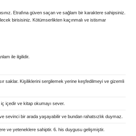
ansınız. Etrafına güven saçan ve sağlam bir karaktere sahipsiniz.
ilecek birisisiniz. Kötümserlikten kaçınmalı ve istismar
lam ile ilgilidir.
 sır saklar. Kişiliklerini sergilemek yerine keşfedilmeyi ve gizemli
e iç içedir ve kitap okumayı sever.
ve sevinci bir arada yaşayabilir ve bundan rahatsızlık duymaz.
ere ve yeteneklere sahiptir. 6. his duygusu gelişmiştir.