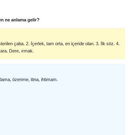
en ne anlama gelir?
terilen çaba. 2. İçerlek, tam orta, en içeride olan. 3. İlk söz. 4.
, ara. Dere, ırmak.
alama, özenme, itina, ihtimam.
.