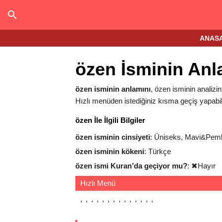
ANAS
özen İsminin Anl
özen isminin anlamını
, özen isminin analizini
Hızlı menüden istediğiniz kısma geçiş yapabili
özen İle İlgili Bilgiler
özen isminin cinsiyeti
: Üniseks, Mavi&Pem
özen isminin kökeni
: Türkçe
özen ismi Kuran’da geçiyor mu?
:
✖
Hayır
Hızlı Menü