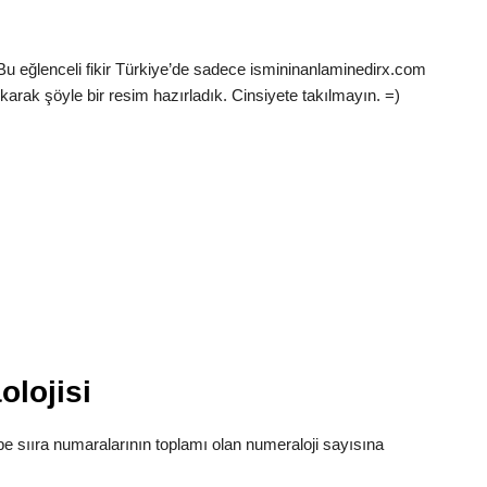
Bu eğlenceli fikir Türkiye’de sadece ismininanlaminedirx.com
karak şöyle bir resim hazırladık. Cinsiyete takılmayın. =)
lojisi
abe sııra numaralarının toplamı olan numeraloji sayısına