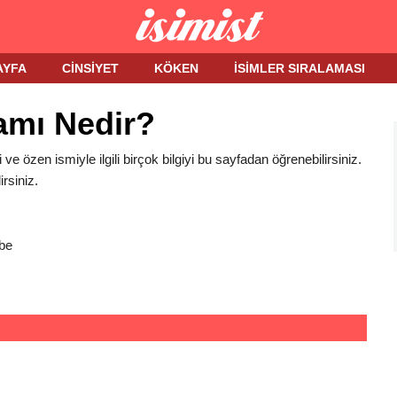
AYFA
CINSIYET
KÖKEN
İSIMLER SIRALAMASI
amı Nedir?
 ve özen ismiyle ilgili birçok bilgiyi bu sayfadan öğrenebilirsiniz.
rsiniz.
be