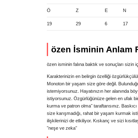
Ö
Z
E
N
19
29
6
17
özen İsminin Anlam F
özen isminin falına baktık ve sonuçları sizin iç
Karakterinizin en belirgin özelliği özgürlükçü
Monoton bir yaşam size göre değil. Bulunduğu
istemiyorsunuz. Hayatınızın her alanında bö
istiyorsunuz. Özgürlüğünüze gelen en ufak bir t
kurma ve patron olma" taraftarısınız. Baskıcı 
size karışmadığı, rahat bir yaşam kurmak is
ilişkilerinizi de etkiliyor. Kıskanç ve sizi kıs
"neşe ve zeka"