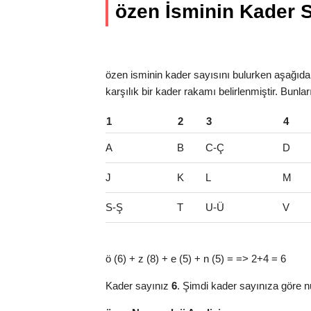
özen İsminin Kader Sa
özen isminin kader sayısını bulurken aşağıdaki
karşılık bir kader rakamı belirlenmiştir. Bunla
1
2
3
4
A
B
C-Ç
D
J
K
L
M
S-Ş
T
U-Ü
V
ö (6) + z (8) + e (5) + n (5) = => 2+4 = 6
Kader sayınız
6
. Şimdi kader sayınıza göre n