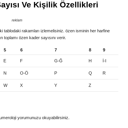
yısı Ve Kişilik Özellikleri
reklam
 tablodaki rakamları izlemelisiniz. özen isminin her harfine
rın toplamı özen kader sayısını verir.
5
6
7
8
9
E
F
G-Ğ
H
İ-I
N
O-Ö
P
Q
R
W
X
Y
Z
umeroloji yorumunuzu okuyabilirsiniz.