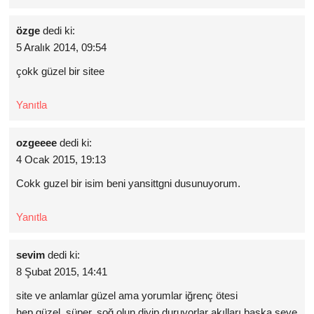
özge
dedi ki:
5 Aralık 2014, 09:54
çokk güzel bir sitee
Yanıtla
ozgeeee
dedi ki:
4 Ocak 2015, 19:13
Cokk guzel bir isim beni yansittgni dusunuyorum.
Yanıtla
sevim
dedi ki:
8 Şubat 2015, 14:41
site ve anlamlar güzel ama yorumlar iğrenç ötesi
hep güzel, süper, soğ olun diyip duruyorlar akılları başka şeye