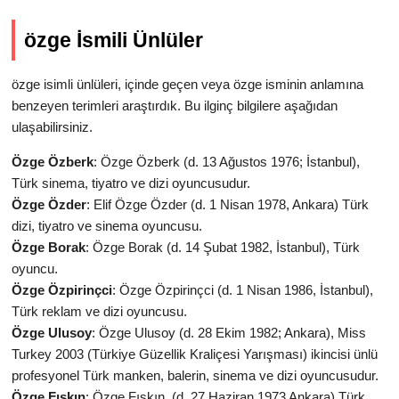
özge İsmili Ünlüler
özge isimli ünlüleri, içinde geçen veya özge isminin anlamına
benzeyen terimleri araştırdık. Bu ilginç bilgilere aşağıdan
ulaşabilirsiniz.
Özge Özberk
: Özge Özberk (d. 13 Ağustos 1976; İstanbul),
Türk sinema, tiyatro ve dizi oyuncusudur.
Özge Özder
: Elif Özge Özder (d. 1 Nisan 1978, Ankara) Türk
dizi, tiyatro ve sinema oyuncusu.
Özge Borak
: Özge Borak (d. 14 Şubat 1982, İstanbul), Türk
oyuncu.
Özge Özpirinçci
: Özge Özpirinçci (d. 1 Nisan 1986, İstanbul),
Türk reklam ve dizi oyuncusu.
Özge Ulusoy
: Özge Ulusoy (d. 28 Ekim 1982; Ankara), Miss
Turkey 2003 (Türkiye Güzellik Kraliçesi Yarışması) ikincisi ünlü
profesyonel Türk manken, balerin, sinema ve dizi oyuncusudur.
Özge Fışkın
: Özge Fışkın, (d. 27 Haziran 1973 Ankara) Türk