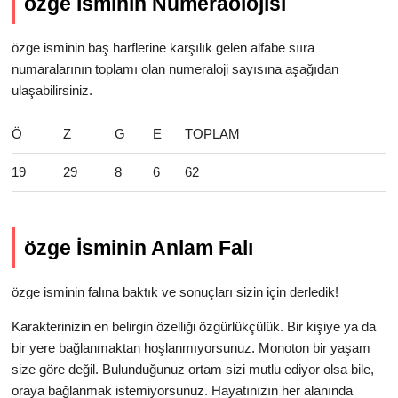
özge İsminin Numeraolojisi
özge isminin baş harflerine karşılık gelen alfabe sııra
numaralarının toplamı olan numeraloji sayısına aşağıdan
ulaşabilirsiniz.
Ö
Z
G
E
TOPLAM
19
29
8
6
62
özge İsminin Anlam Falı
özge isminin falına baktık ve sonuçları sizin için derledik!
Karakterinizin en belirgin özelliği özgürlükçülük. Bir kişiye ya da
bir yere bağlanmaktan hoşlanmıyorsunuz. Monoton bir yaşam
size göre değil. Bulunduğunuz ortam sizi mutlu ediyor olsa bile,
oraya bağlanmak istemiyorsunuz. Hayatınızın her alanında