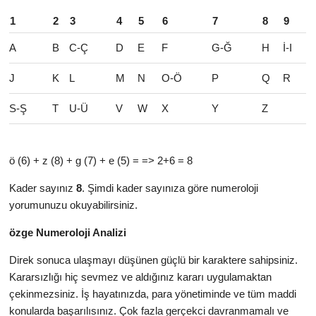
1
2
3
4
5
6
7
8
9
A
B
C-Ç
D
E
F
G-Ğ
H
İ-I
J
K
L
M
N
O-Ö
P
Q
R
S-Ş
T
U-Ü
V
W
X
Y
Z
ö (6) + z (8) + g (7) + e (5) = => 2+6 = 8
Kader sayınız
8
. Şimdi kader sayınıza göre numeroloji
yorumunuzu okuyabilirsiniz.
özge Numeroloji Analizi
Direk sonuca ulaşmayı düşünen güçlü bir karaktere sahipsiniz.
Kararsızlığı hiç sevmez ve aldığınız kararı uygulamaktan
çekinmezsiniz. İş hayatınızda, para yönetiminde ve tüm maddi
konularda başarılısınız. Çok fazla gerçekci davranmamalı ve