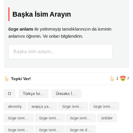
Başka İsim Arayın
özge anlamı
ile yetinmeyip tanıdıklarınızın da isminin
anlamını öğrenin. Ve onları bilgilendirin.
Tepki Ver!
2
7
O
Türkçe İsimler
Üniseks İsimler
akrostiş
arapça yazılışı
özge isminin analizi
özge isminin anlamı
özge isminin baş harfleriyle şiir
özge isminin kökeni
özge isminin numerolojisi
ünlüler
özge isminin anlamı
özge isminin analizi
özge ne demek