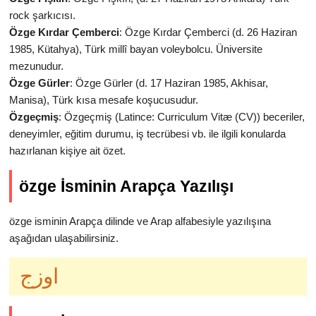
rock şarkıcısı.
Özge Kırdar Çemberci
: Özge Kırdar Çemberci (d. 26 Haziran
1985, Kütahya), Türk millî bayan voleybolcu. Üniversite
mezunudur.
Özge Gürler
: Özge Gürler (d. 17 Haziran 1985, Akhisar,
Manisa), Türk kısa mesafe koşucusudur.
Özgeçmiş
: Özgeçmiş (Latince: Curriculum Vitæ (CV)) beceriler,
deneyimler, eğitim durumu, iş tecrübesi vb. ile ilgili konularda
hazırlanan kişiye ait özet.
özge İsminin Arapça Yazılışı
özge isminin Arapça dilinde ve Arap alfabesiyle yazılışına
aşağıdan ulaşabilirsiniz.
اوزج