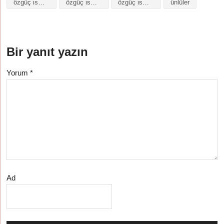
özgüç isminin baş harfleriyle şiir
özgüç isminin kökeni
özgüç isminin numerolojisi
ünlüler
Bir yanıt yazın
Yorum
*
Ad