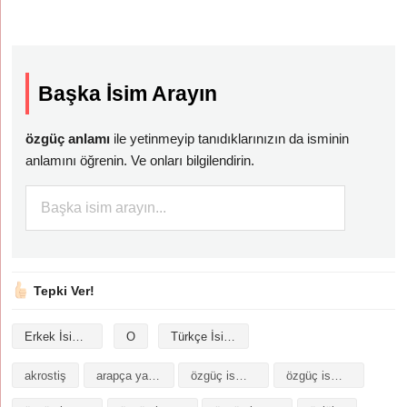
Başka İsim Arayın
özgüç anlamı
ile yetinmeyip tanıdıklarınızın da isminin
anlamını öğrenin. Ve onları bilgilendirin.
Tepki Ver!
Erkek İsimleri
O
Türkçe İsimler
akrostiş
arapça yazılışı
özgüç isminin analizi
özgüç isminin anlamı