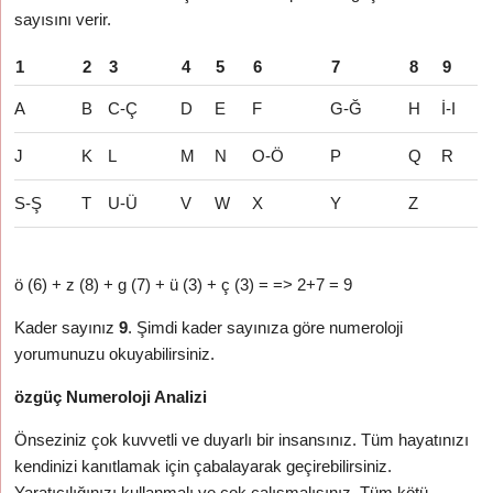
sayısını verir.
1
2
3
4
5
6
7
8
9
A
B
C-Ç
D
E
F
G-Ğ
H
İ-I
J
K
L
M
N
O-Ö
P
Q
R
S-Ş
T
U-Ü
V
W
X
Y
Z
ö (6) + z (8) + g (7) + ü (3) + ç (3) = => 2+7 = 9
Kader sayınız
9
. Şimdi kader sayınıza göre numeroloji
yorumunuzu okuyabilirsiniz.
özgüç Numeroloji Analizi
Önseziniz çok kuvvetli ve duyarlı bir insansınız. Tüm hayatınızı
kendinizi kanıtlamak için çabalayarak geçirebilirsiniz.
Yaratıcılığınızı kullanmalı ve çok çalışmalısınız. Tüm kötü