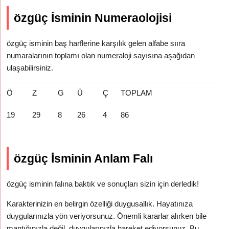
özgüç İsminin Numeraolojisi
özgüç isminin baş harflerine karşılık gelen alfabe sııra
numaralarının toplamı olan numeraloji sayısına aşağıdan
ulaşabilirsiniz.
Ö
Z
G
Ü
Ç
TOPLAM
19
29
8
26
4
86
özgüç İsminin Anlam Falı
özgüç isminin falına baktık ve sonuçları sizin için derledik!
Karakterinizin en belirgin özelliği duygusallık. Hayatınıza
duygularınızla yön veriyorsunuz. Önemli kararlar alırken bile
mantığınızla değil, duygularınızla hareket ediyorsunuz. Bu