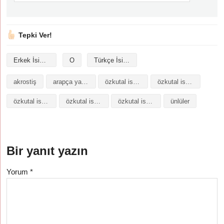
Tepki Ver!
Erkek İsimleri
O
Türkçe İsimler
akrostiş
arapça yazılışı
özkutal isminin analizi
özkutal isminin anlamı
özkutal isminin baş harfleriyle şiir
özkutal isminin kökeni
özkutal isminin numerolojisi
ünlüler
Bir yanıt yazın
Yorum
*