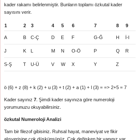
kader rakamı belirlenmiştir. Bunların toplamı özkutal kader
sayısını verir.
1
2
3
4
5
6
7
8
9
A
B
C-Ç
D
E
F
G-Ğ
H
İ-I
J
K
L
M
N
O-Ö
P
Q
R
S-Ş
T
U-Ü
V
W
X
Y
Z
ö (6) + z (8) + k (2) + u (3) + t (2) + a (1) + l (3) = => 2+5 = 7
Kader sayınız
7
. Şimdi kader sayınıza göre numeroloji
yorumunuzu okuyabilirsiniz.
özkutal Numeroloji Analizi
Tam bir filezof gibisiniz. Ruhsal hayat, maneviyat ve fikir
alışverişine çok düşkünsünüz. Çok değişken bir yapınız var.