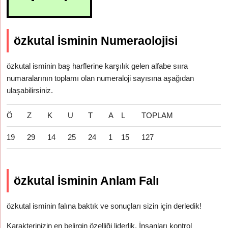
özkutal İsminin Numeraolojisi
özkutal isminin baş harflerine karşılık gelen alfabe sııra
numaralarının toplamı olan numeraloji sayısına aşağıdan
ulaşabilirsiniz.
Ö
Z
K
U
T
A
L
TOPLAM
19
29
14
25
24
1
15
127
özkutal İsminin Anlam Falı
özkutal isminin falına baktık ve sonuçları sizin için derledik!
Karakterinizin en belirgin özelliği liderlik. İnsanları kontrol