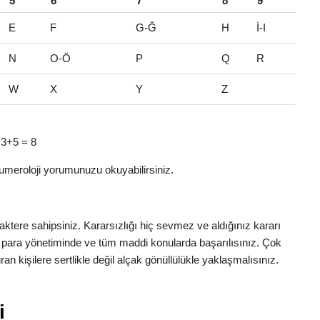
5
6
7
8
9
E
F
G-Ğ
H
İ-I
N
O-Ö
P
Q
R
W
X
Y
Z
> 3+5 = 8
umeroloji yorumunuzu okuyabilirsiniz.
tere sahipsiniz. Kararsızlığı hiç sevmez ve aldığınız kararı
 para yönetiminde ve tüm maddi konularda başarılısınız. Çok
n kişilere sertlikle değil alçak gönüllülükle yaklaşmalısınız.
i