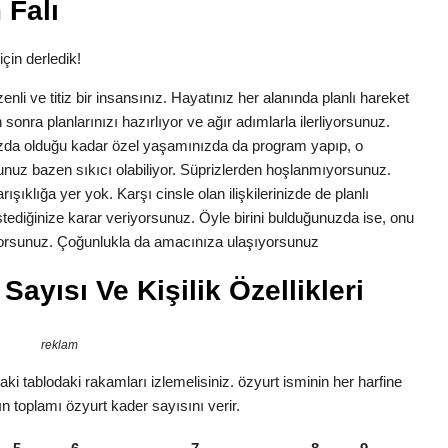
 Falı
için derledik!
zenli ve titiz bir insansınız. Hayatınız her alanında planlı hareket
 sonra planlarınızı hazırlıyor ve ağır adımlarla ilerliyorsunuz.
ızda olduğu kadar özel yaşamınızda da program yapıp, o
nuz bazen sıkıcı olabiliyor. Süprizlerden hoşlanmıyorsunuz.
ışıklığa yer yok. Karşı cinsle olan ilişkilerinizde de planlı
 istediğinize karar veriyorsunuz. Öyle birini bulduğunuzda ise, onu
tiyorsunuz. Çoğunlukla da amacınıza ulaşıyorsunuz
Sayısı Ve Kişilik Özellikleri
reklam
ki tablodaki rakamları izlemelisiniz. özyurt isminin her harfine
ın toplamı özyurt kader sayısını verir.