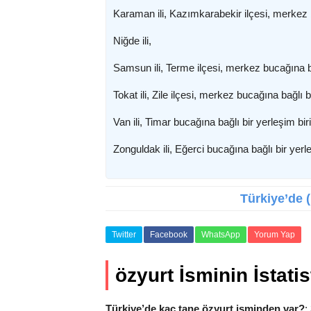
Karaman ili, Kazımkarabekir ilçesi, merkez b
Niğde ili,
Samsun ili, Terme ilçesi, merkez bucağına ba
Tokat ili, Zile ilçesi, merkez bucağına bağlı b
Van ili, Timar bucağına bağlı bir yerleşim bir
Zonguldak ili, Eğerci bucağına bağlı bir yerle
Türkiye’de (
Twitter
Facebook
WhatsApp
Yorum Yap
özyurt İsminin İstatis
Türkiye’de kaç tane özyurt isminden var?
: