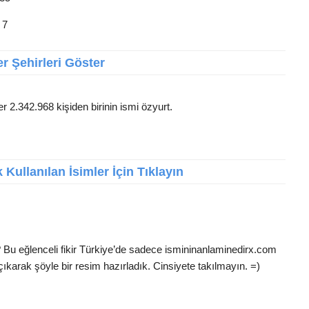
: 7
r Şehirleri Göster
r 2.342.968 kişiden birinin ismi özyurt.
Kullanılan İsimler İçin Tıklayın
i
? Bu eğlenceli fikir Türkiye’de sadece ismininanlaminedirx.com
çıkarak şöyle bir resim hazırladık. Cinsiyete takılmayın. =)