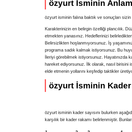
özyurt İsminin Anlam
özyurt isminin falına baktık ve sonuçları sizin 
Karakterinizin en belirgin özelliği plancılık. Dü
etmekten yanasınız. Hedeflerinizi belirledikten
Belirsizlikten hoşlanmıyorsunuz. İş yaşamın
programa sadık kalmak istiyorsunuz. Bu huyu
İleriyi görebilmek istiyorsunuz. Hayatınızda kar
hareket ediyorsunuz. İlk olarak, nasıl birisini
elde etmenin yollarını keşfedip taktikler üre
özyurt İsminin Kader 
özyurt isminin kader sayısını bulurken aşağıda
karşılık bir kader rakamı belirlenmiştir. Bunlar