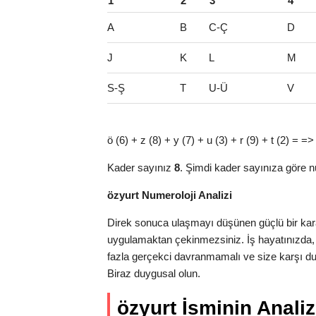
1
2
3
4
A
B
C-Ç
D
J
K
L
M
S-Ş
T
U-Ü
V
ö (6) + z (8) + y (7) + u (3) + r (9) + t (2) = =
Kader sayınız
8
. Şimdi kader sayınıza göre n
özyurt Numeroloji Analizi
Direk sonuca ulaşmayı düşünen güçlü bir karak
uygulamaktan çekinmezsiniz. İş hayatınızda,
fazla gerçekci davranmamalı ve size karşı dura
Biraz duygusal olun.
özyurt İsminin Analiz