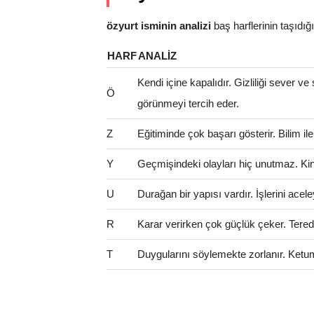
özyurt isminin analizi
baş harflerinin taşıdığı 
HARF
ANALIZ
Kendi içine kapalıdır. Gizliliği sever ve
Ö
görünmeyi tercih eder.
Z
Eğitiminde çok başarı gösterir. Bilim il
Y
Geçmişindeki olayları hiç unutmaz. Kinci 
U
Durağan bir yapısı vardır. İşlerini ac
R
Karar verirken çok güçlük çeker. Teredd
T
Duygularını söylemekte zorlanır. Ketum 