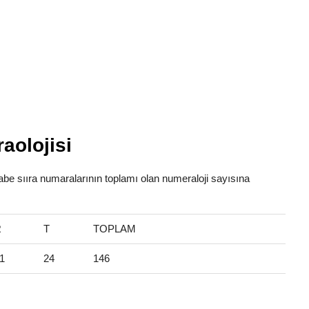
aolojisi
lfabe sııra numaralarının toplamı olan numeraloji sayısına
R
T
TOPLAM
1
24
146