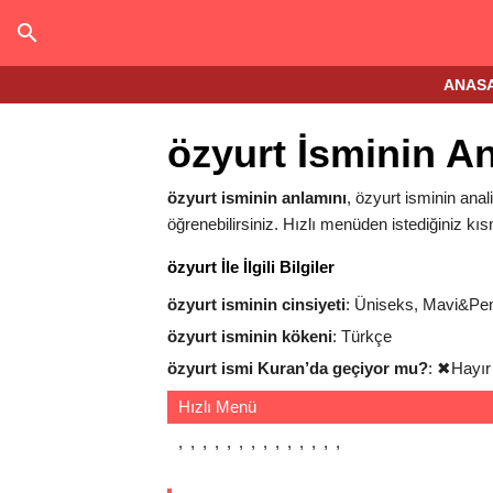
ANAS
özyurt İsminin A
özyurt isminin anlamını
, özyurt isminin anali
öğrenebilirsiniz. Hızlı menüden istediğiniz kıs
özyurt İle İlgili Bilgiler
özyurt isminin cinsiyeti
: Üniseks, Mavi&P
özyurt isminin kökeni
: Türkçe
özyurt ismi Kuran’da geçiyor mu?
:
✖
Hayır
Hızlı Menü