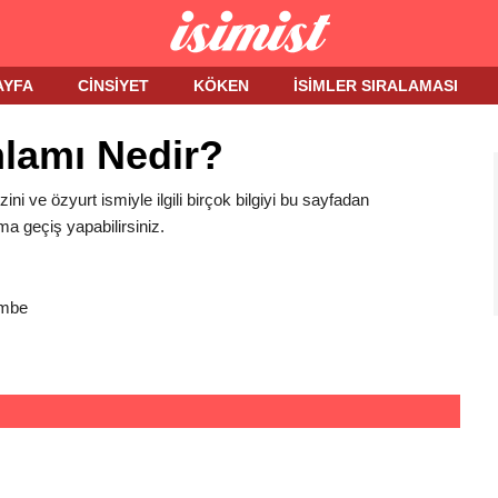
AYFA
CINSIYET
KÖKEN
İSIMLER SIRALAMASI
nlamı Nedir?
zini ve özyurt ismiyle ilgili birçok bilgiyi bu sayfadan
ma geçiş yapabilirsiniz.
embe