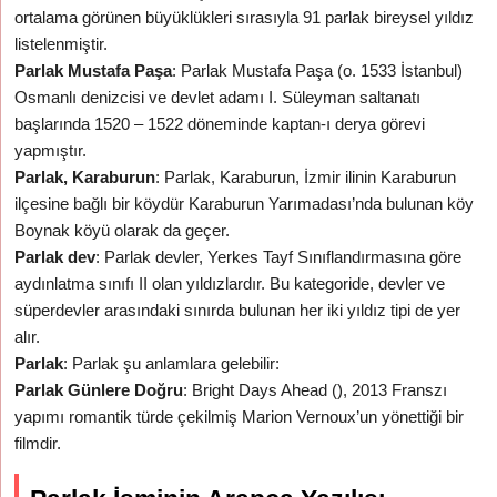
ortalama görünen büyüklükleri sırasıyla 91 parlak bireysel yıldız
listelenmiştir.
Parlak Mustafa Paşa
: Parlak Mustafa Paşa (o. 1533 İstanbul)
Osmanlı denizcisi ve devlet adamı I. Süleyman saltanatı
başlarında 1520 – 1522 döneminde kaptan-ı derya görevi
yapmıştır.
Parlak, Karaburun
: Parlak, Karaburun, İzmir ilinin Karaburun
ilçesine bağlı bir köydür Karaburun Yarımadası’nda bulunan köy
Boynak köyü olarak da geçer.
Parlak dev
: Parlak devler, Yerkes Tayf Sınıflandırmasına göre
aydınlatma sınıfı II olan yıldızlardır. Bu kategoride, devler ve
süperdevler arasındaki sınırda bulunan her iki yıldız tipi de yer
alır.
Parlak
: Parlak şu anlamlara gelebilir:
Parlak Günlere Doğru
: Bright Days Ahead (), 2013 Franszı
yapımı romantik türde çekilmiş Marion Vernoux’un yönettiği bir
filmdir.