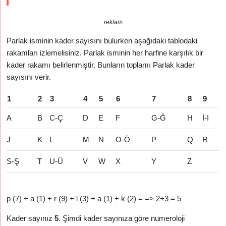
reklam
Parlak isminin kader sayısını bulurken aşağıdaki tablodaki
rakamları izlemelisiniz. Parlak isminin her harfine karşılık bir
kader rakamı belirlenmiştir. Bunların toplamı Parlak kader
sayısını verir.
1
2
3
4
5
6
7
8
9
A
B
C-Ç
D
E
F
G-Ğ
H
İ-I
J
K
L
M
N
O-Ö
P
Q
R
S-Ş
T
U-Ü
V
W
X
Y
Z
p (7) + a (1) + r (9) + l (3) + a (1) + k (2) = => 2+3 = 5
Kader sayınız
5
. Şimdi kader sayınıza göre numeroloji