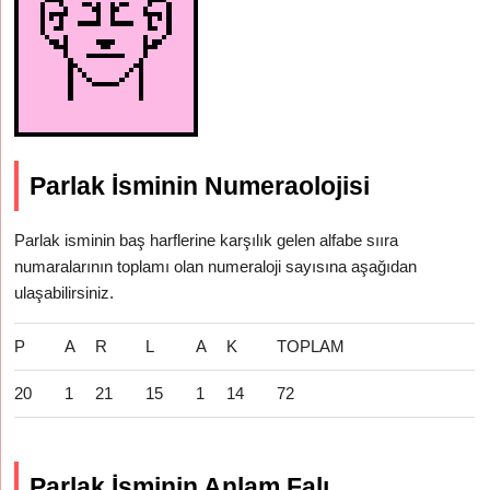
Parlak İsminin Numeraolojisi
Parlak isminin baş harflerine karşılık gelen alfabe sııra
numaralarının toplamı olan numeraloji sayısına aşağıdan
ulaşabilirsiniz.
P
A
R
L
A
K
TOPLAM
20
1
21
15
1
14
72
Parlak İsminin Anlam Falı