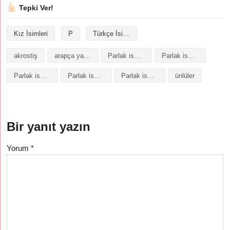
Tepki Ver!
Kız İsimleri
P
Türkçe İsimler
akrostiş
arapça yazılışı
Parlak isminin analizi
Parlak isminin anlamı
Parlak isminin baş harfleriyle şiir
Parlak isminin kökeni
Parlak isminin numerolojisi
ünlüler
Bir yanıt yazın
Yorum
*