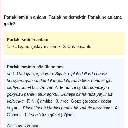
Parlak isminin anlamı, Parlak ne demektir, Parlak ne anlama
gelir?
Parlak isminin anlamı
1. Parlayan, ışıldayan. Temiz. 2. Çok başarılı.
Parlak isminin sözlük anlamı
sf.
1. Parlayan, ışıldayan:
Siyah, çıplak dallarda henüz
kuruyamayan su damlaları parlak, mavi birer boncuk gibi
parlıyordu. –
H. E. Adıvar. 2. Temiz ve ışıklı:
Sabahleyin
gökyüzü parlak, ufuk açıktı / Güneşli bir havada yaylımız
yola çıktı –
F. N. Çamlıbel. 3.
mec.
Göze çarpacak kadar
başarılı:
Birinci İnönü Harbini parlak bir zaferle kazandık. –
A.
Gündüz. 4.
kaba
Yüzü güzel (oğlan).
Gelin ayakkabısı.