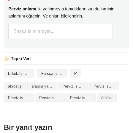
Perviz anlamı
ile yetinmeyip tanıdıklarınızın da isminin
anlamını öğrenin. Ve onları bilgilendirin.
Tepki Ver!
Erkek İsimleri
Farsça İsimler
P
akrostiş
arapça yazılışı
Perviz isminin analizi
Perviz isminin anlamı
Perviz isminin baş harfleriyle şiir
Perviz isminin kökeni
Perviz isminin numerolojisi
ünlüler
Bir yanıt yazın