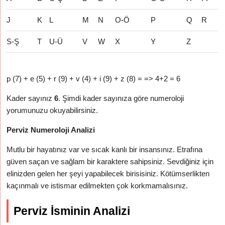
J
K
L
M
N
O-Ö
P
Q
R
S-Ş
T
U-Ü
V
W
X
Y
Z
p (7) + e (5) + r (9) + v (4) + i (9) + z (8) = => 4+2 = 6
Kader sayınız
6
. Şimdi kader sayınıza göre numeroloji
yorumunuzu okuyabilirsiniz.
Perviz Numeroloji Analizi
Mutlu bir hayatınız var ve sıcak kanlı bir insansınız. Etrafına
güven saçan ve sağlam bir karaktere sahipsiniz. Sevdiğiniz için
elinizden gelen her şeyi yapabilecek birisisiniz. Kötümserlikten
kaçınmalı ve istismar edilmekten çok korkmamalısınız.
Perviz İsminin Analizi