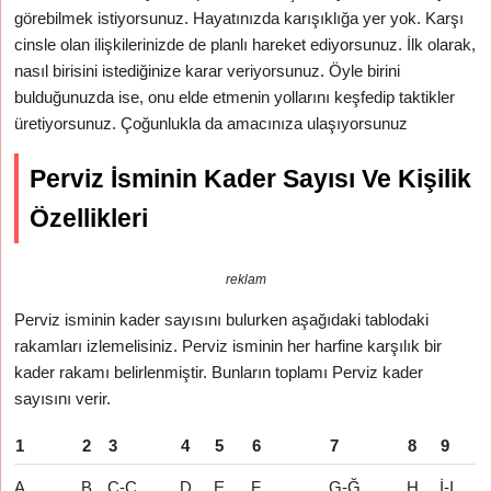
görebilmek istiyorsunuz. Hayatınızda karışıklığa yer yok. Karşı
cinsle olan ilişkilerinizde de planlı hareket ediyorsunuz. İlk olarak,
nasıl birisini istediğinize karar veriyorsunuz. Öyle birini
bulduğunuzda ise, onu elde etmenin yollarını keşfedip taktikler
üretiyorsunuz. Çoğunlukla da amacınıza ulaşıyorsunuz
Perviz İsminin Kader Sayısı Ve Kişilik
Özellikleri
reklam
Perviz isminin kader sayısını bulurken aşağıdaki tablodaki
rakamları izlemelisiniz. Perviz isminin her harfine karşılık bir
kader rakamı belirlenmiştir. Bunların toplamı Perviz kader
sayısını verir.
1
2
3
4
5
6
7
8
9
A
B
C-Ç
D
E
F
G-Ğ
H
İ-I