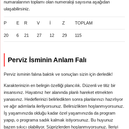
numaralarının toplamı olan numeraloji sayısına aşağıdan
ulaşabilirsiniz.
P
E
R
V
İ
Z
TOPLAM
20
6
21
27
12
29
115
Perviz İsminin Anlam Falı
Perviz isminin falına baktık ve sonuçları sizin için derledik!
Karakterinizin en belirgin özelliği plancılık. Düzenli ve titiz bir
insansınız. Hayatınız her alanında planlı hareket etmekten
yanasınız. Hedeflerinizi belirledikten sonra planlarınızı hazırlıyor
ve ağır adımlarla ilerliyorsunuz. Belirsizlikten hoşlanmıyorsunuz.
İş yaşamınızda olduğu kadar özel yaşamınızda da program
yapıp, o programa sadık kalmak istiyorsunuz. Bu huyunuz
bazen sıkıcı olabiliyor. Süprizlerden hoşlanmıyorsunuz. İleriyi