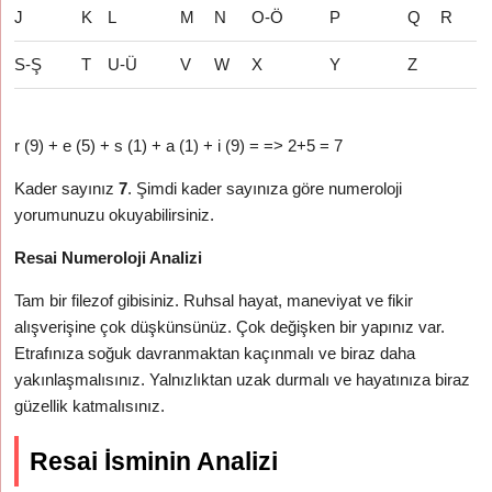
J
K
L
M
N
O-Ö
P
Q
R
S-Ş
T
U-Ü
V
W
X
Y
Z
r (9) + e (5) + s (1) + a (1) + i (9) = => 2+5 = 7
Kader sayınız
7
. Şimdi kader sayınıza göre numeroloji
yorumunuzu okuyabilirsiniz.
Resai Numeroloji Analizi
Tam bir filezof gibisiniz. Ruhsal hayat, maneviyat ve fikir
alışverişine çok düşkünsünüz. Çok değişken bir yapınız var.
Etrafınıza soğuk davranmaktan kaçınmalı ve biraz daha
yakınlaşmalısınız. Yalnızlıktan uzak durmalı ve hayatınıza biraz
güzellik katmalısınız.
Resai İsminin Analizi