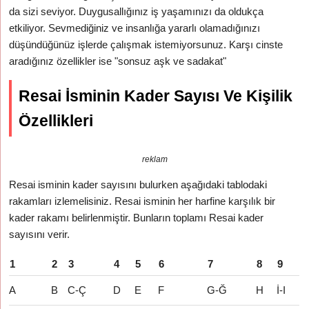
da sizi seviyor. Duygusallığınız iş yaşamınızı da oldukça
etkiliyor. Sevmediğiniz ve insanlığa yararlı olamadığınızı
düşündüğünüz işlerde çalışmak istemiyorsunuz. Karşı cinste
aradığınız özellikler ise "sonsuz aşk ve sadakat"
Resai İsminin Kader Sayısı Ve Kişilik
Özellikleri
reklam
Resai isminin kader sayısını bulurken aşağıdaki tablodaki
rakamları izlemelisiniz. Resai isminin her harfine karşılık bir
kader rakamı belirlenmiştir. Bunların toplamı Resai kader
sayısını verir.
1
2
3
4
5
6
7
8
9
A
B
C-Ç
D
E
F
G-Ğ
H
İ-I