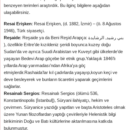
benzeyen terimleri araştırdık. Bu ilginç bilgilere aşağıdan
ulaşabilirsiniz.
Resai Erişken
: Resai Erişken, (d. 1882, İzmir) – (ö. 8 Ağustos
1946), Türk siyasetçi.
Reşaide
: Reşaide ya da Beni Reşid Arapça: بني رشيد, الرشايدة‎
), özellikle Eritre’de kızıldeniz şeridi boyunca kuzey doğu
Sudan’da ve ayrıca Suudi Arabistan ve Kuveyt gibi ülkelerde’de
yaşayan Bedevi Arap göçebe bir etnik grup.Yaklaşık 1846’lı
yıllarda Arap yarımadası’ndan Afrika’ya göç
etmişlerdir.Rashaida’lar kıl çadırlarda yaşayıp,koyun keçi ve
deve besleyerek ve bunların ticaretini yaparak geçimlerini
sağlarlar.
Resainalı Sergios
: Resainalı Sergios (ölümü 536,
Konstantinopolis [İstanbul]), Süryani ilahiyatçı, hekim ve
çevirmen. Süryanice yazdığı yapıtları ve başta Aristoteles olmak
üzere Yunan filozoflardan yaptığı çevirileriyle Helenistik bilgi
birikiminin Doğu ve Batı kültürlerine aktarılmasına katkıda
bulunmuştur.