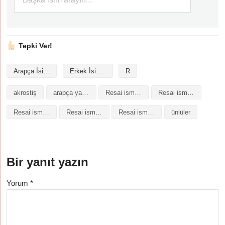
Tepki Ver!
Arapça İsimler
Erkek İsimleri
R
akrostiş
arapça yazılışı
Resai isminin analizi
Resai isminin anlamı
Resai isminin baş harfleriyle şiir
Resai isminin kökeni
Resai isminin numerolojisi
ünlüler
Bir yanıt yazın
Yorum
*