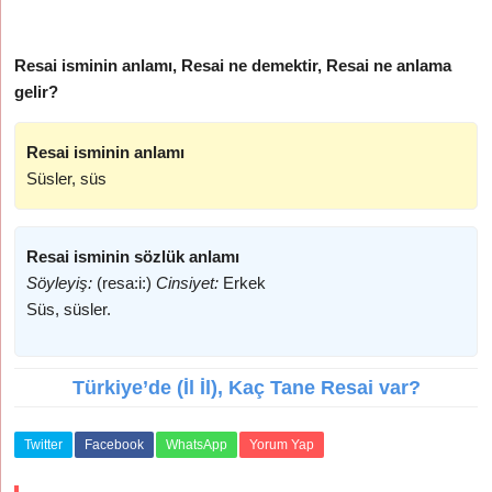
Resai isminin anlamı, Resai ne demektir, Resai ne anlama
gelir?
Resai isminin anlamı
Süsler, süs
Resai isminin sözlük anlamı
Söyleyiş:
(resa:i:)
Cinsiyet:
Erkek
Süs, süsler.
Türkiye’de (İl İl), Kaç Tane Resai var?
Twitter
Facebook
WhatsApp
Yorum Yap