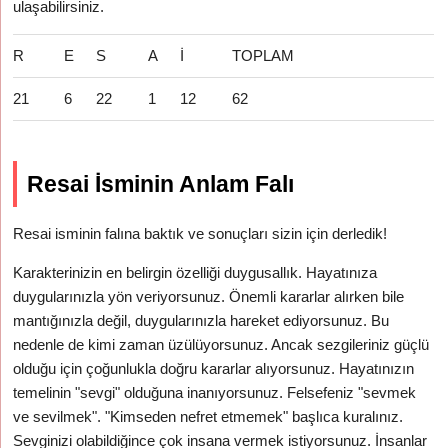
ulaşabilirsiniz.
R
E
S
A
İ
TOPLAM
21
6
22
1
12
62
Resai İsminin Anlam Falı
Resai isminin falına baktık ve sonuçları sizin için derledik!
Karakterinizin en belirgin özelliği duygusallık. Hayatınıza
duygularınızla yön veriyorsunuz. Önemli kararlar alırken bile
mantığınızla değil, duygularınızla hareket ediyorsunuz. Bu
nedenle de kimi zaman üzülüyorsunuz. Ancak sezgileriniz güçlü
olduğu için çoğunlukla doğru kararlar alıyorsunuz. Hayatınızın
temelinin "sevgi" olduğuna inanıyorsunuz. Felsefeniz "sevmek
ve sevilmek". "Kimseden nefret etmemek" başlıca kuralınız.
Sevginizi olabildiğince çok insana vermek istiyorsunuz. İnsanlar