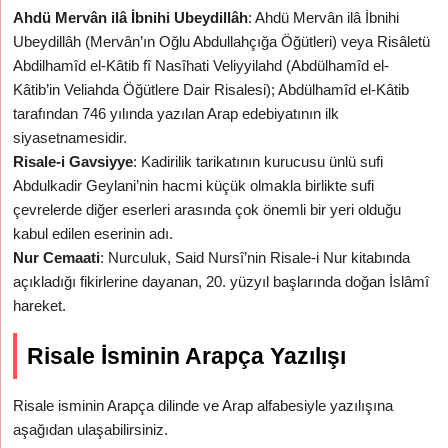
Ahdü Mervân ilâ İbnihi Ubeydillâh
: Ahdü Mervân ilâ İbnihi
Ubeydillâh (Mervân’ın Oğlu Abdullahçığa Öğütleri) veya Risâletü
Abdilhamîd el-Kâtib fî Nasîhati Veliyyilahd (Abdülhamîd el-
Kâtib’in Veliahda Öğütlere Dair Risalesi); Abdülhamîd el-Kâtib
tarafından 746 yılında yazılan Arap edebiyatının ilk
siyasetnamesidir.
Risale-i Gavsiyye
: Kadirilik tarikatının kurucusu ünlü sufi
Abdulkadir Geylani’nin hacmi küçük olmakla birlikte sufi
çevrelerde diğer eserleri arasında çok önemli bir yeri olduğu
kabul edilen eserinin adı.
Nur Cemaati
: Nurculuk, Said Nursî’nin Risale-i Nur kitabında
açıkladığı fikirlerine dayanan, 20. yüzyıl başlarında doğan İslâmî
hareket.
Risale İsminin Arapça Yazılışı
Risale isminin Arapça dilinde ve Arap alfabesiyle yazılışına
aşağıdan ulaşabilirsiniz.