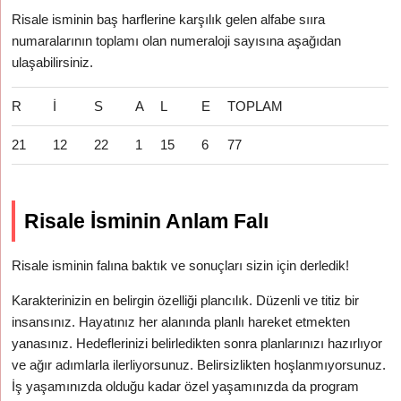
Risale isminin baş harflerine karşılık gelen alfabe sııra
numaralarının toplamı olan numeraloji sayısına aşağıdan
ulaşabilirsiniz.
R
İ
S
A
L
E
TOPLAM
21
12
22
1
15
6
77
Risale İsminin Anlam Falı
Risale isminin falına baktık ve sonuçları sizin için derledik!
Karakterinizin en belirgin özelliği plancılık. Düzenli ve titiz bir
insansınız. Hayatınız her alanında planlı hareket etmekten
yanasınız. Hedeflerinizi belirledikten sonra planlarınızı hazırlıyor
ve ağır adımlarla ilerliyorsunuz. Belirsizlikten hoşlanmıyorsunuz.
İş yaşamınızda olduğu kadar özel yaşamınızda da program