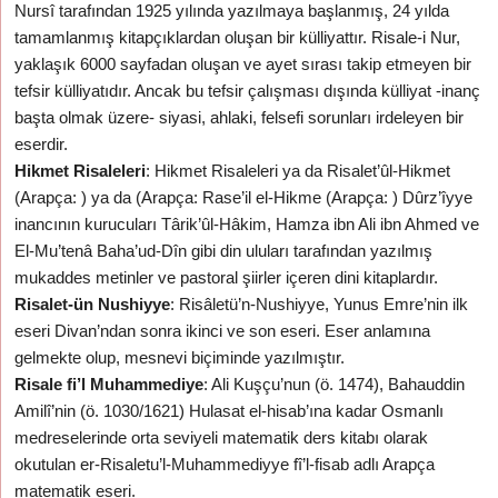
Nursî tarafından 1925 yılında yazılmaya başlanmış, 24 yılda
tamamlanmış kitapçıklardan oluşan bir külliyattır. Risale-i Nur,
yaklaşık 6000 sayfadan oluşan ve ayet sırası takip etmeyen bir
tefsir külliyatıdır. Ancak bu tefsir çalışması dışında külliyat -inanç
başta olmak üzere- siyasi, ahlaki, felsefi sorunları irdeleyen bir
eserdir.
Hikmet Risaleleri
: Hikmet Risaleleri ya da Risalet’ûl-Hikmet
(Arapça: ) ya da (Arapça: Rase’il el-Hikme (Arapça: ) Dûrz’îyye
inancının kurucuları Târik’ûl-Hâkim, Hamza ibn Ali ibn Ahmed ve
El-Mu’tenâ Baha’ud-Dîn gibi din uluları tarafından yazılmış
mukaddes metinler ve pastoral şiirler içeren dini kitaplardır.
Risalet-ün Nushiyye
: Risâletü’n-Nushiyye, Yunus Emre’nin ilk
eseri Divan’ndan sonra ikinci ve son eseri. Eser anlamına
gelmekte olup, mesnevi biçiminde yazılmıştır.
Risale fi’l Muhammediye
: Ali Kuşçu’nun (ö. 1474), Bahauddin
Amilî’nin (ö. 1030/1621) Hulasat el-hisab’ına kadar Osmanlı
medreselerinde orta seviyeli matematik ders kitabı olarak
okutulan er-Risaletu’l-Muhammediyye fî’l-fisab adlı Arapça
matematik eseri.