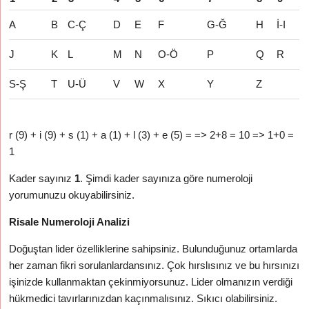
A
B
C-Ç
D
E
F
G-Ğ
H
İ-I
J
K
L
M
N
O-Ö
P
Q
R
S-Ş
T
U-Ü
V
W
X
Y
Z
r (9) + i (9) + s (1) + a (1) + l (3) + e (5) = => 2+8 = 10 => 1+0 =
1
Kader sayınız
1
. Şimdi kader sayınıza göre numeroloji
yorumunuzu okuyabilirsiniz.
Risale Numeroloji Analizi
Doğuştan lider özelliklerine sahipsiniz. Bulunduğunuz ortamlarda
her zaman fikri sorulanlardansınız. Çok hırslısınız ve bu hırsınızı
işinizde kullanmaktan çekinmiyorsunuz. Lider olmanızın verdiği
hükmedici tavırlarınızdan kaçınmalısınız. Sıkıcı olabilirsiniz.