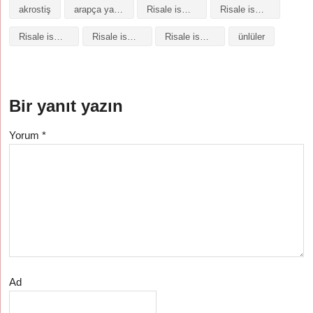
akrostiş
arapça yazılışı
Risale isminin analizi
Risale isminin anlamı
Risale isminin baş harfleriyle şiir
Risale isminin kökeni
Risale isminin numerolojisi
ünlüler
Bir yanıt yazın
Yorum
*
Ad