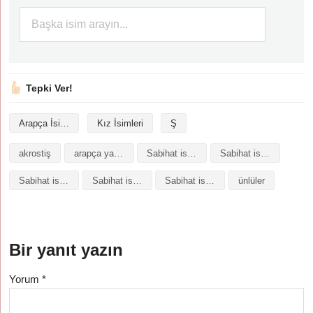
Tepki Ver!
Arapça İsimler
Kız İsimleri
Ş
akrostiş
arapça yazılışı
Sabihat isminin analizi
Sabihat isminin anlamı
Sabihat isminin baş harfleriyle şiir
Sabihat isminin kökeni
Sabihat isminin numerolojisi
ünlüler
Bir yanıt yazın
Yorum
*