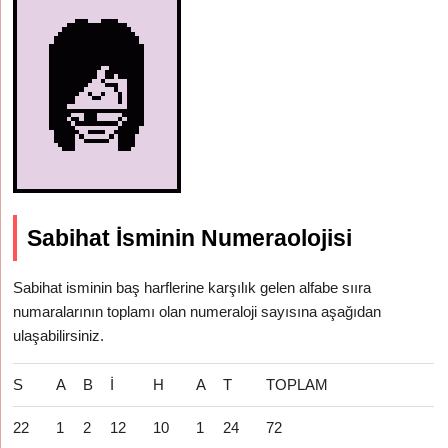
Sabihat İsminin Numeraolojisi
Sabihat isminin baş harflerine karşılık gelen alfabe sııra
numaralarının toplamı olan numeraloji sayısına aşağıdan
ulaşabilirsiniz.
S
A
B
İ
H
A
T
TOPLAM
22
1
2
12
10
1
24
72