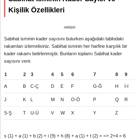
Kişilik Özellikleri
reklam
Sabihat isminin kader sayısını bulurken aşağıdaki tablodaki
rakamları izlemelisiniz. Sabihat isminin her harfine karşılık bir
kader rakamı belirlenmiştir. Bunların toplamı Sabihat kader
sayısını verir.
1
2
3
4
5
6
7
8
9
A
B
C-Ç
D
E
F
G-Ğ
H
İ-I
J
K
L
M
N
O-Ö
P
Q
R
S-Ş
T
U-Ü
V
W
X
Y
Z
s (1) + a (1) + b (2) + i (9) + h (8) + a (1) + t (2) = => 2+4 = 6