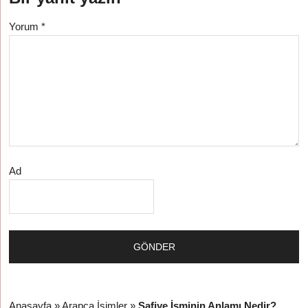
Yorum
*
Ad
Anasayfa
»
Arapça İsimler
»
Safiye İsminin Anlamı Nedir?