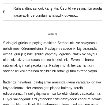
Ruhsal dünyası çok karışıktır. Üzüntü ve sevinci bir arada
E
yaşayabilir ve bundan rahatsızlık duymaz.
reklam
Sizin gizil gücünüz paylaşımcılıktır. Sempatinizi ve anlayışınızı
geliştirmeyi öğrenmelisiniz. Paylaşım sadece iki kişi arasında
olmaz, gurup içinde işbirliği yapmayı öğrenin. Nazik ve saygılı
olun, siz titiz ve arkadaş canlısı bir kişisiniz. Evrensel barışı
sağlamak için çalışacaksınız. Paylaşımcılık her zaman için
sadece iki kişi arasında değildir, bu ortaklığı tüm evrene yayın.
İfadenizi, hayatınızı paylaşanlar arasında uyum yaratarak ortaya
koyacaksınız. Her zaman geri planda kalmayı tercih
ediyorsunuz. Tinsel çalışmalarınızı kollektif olarak yapacaksınız.
Duygusal doğanız sizi yeteneklerinizi gizleyecek kadar mütevazi
yapıyor. Hayata ilgisizlikle bakmaya çalışın, aksi takdirde aşırı