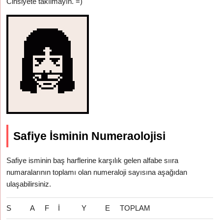
Cinsiyete takılmayın. =)
Safiye İsminin Numeraolojisi
Safiye isminin baş harflerine karşılık gelen alfabe sııra
numaralarının toplamı olan numeraloji sayısına aşağıdan
ulaşabilirsiniz.
S
A
F
İ
Y
E
TOPLAM