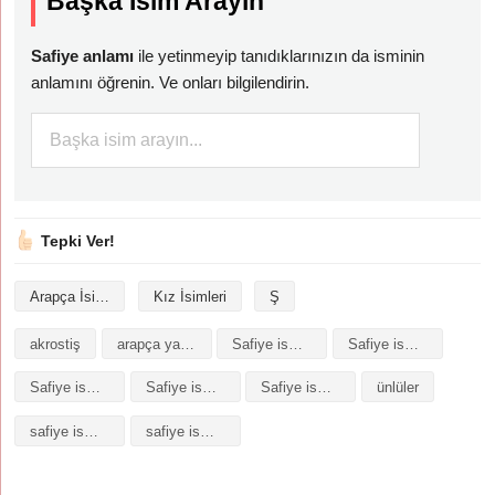
Başka İsim Arayın
Safiye anlamı
ile yetinmeyip tanıdıklarınızın da isminin
anlamını öğrenin. Ve onları bilgilendirin.
Tepki Ver!
Arapça İsimler
Kız İsimleri
Ş
akrostiş
arapça yazılışı
Safiye isminin analizi
Safiye isminin anlamı
Safiye isminin baş harfleriyle şiir
Safiye isminin kökeni
Safiye isminin numerolojisi
ünlüler
safiye isminin anlamı
safiye isminin anlamı nedir