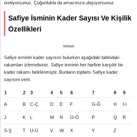
üretiyorsunuz. Çoğunlukla da amacınıza ulaşıyorsunuz
Safiye İsminin Kader Sayısı Ve Kişilik
Özellikleri
reklam
Safiye isminin kader sayısını bulurken aşağıdaki tablodaki
rakamları izlemelisiniz. Safiye isminin her harfine karşılık bir
kader rakamı belirlenmiştir. Bunların toplamı Safiye kader
sayısını verir.
1
2
3
4
5
6
7
8
9
A
B
C-Ç
D
E
F
G-Ğ
H
İ-I
J
K
L
M
N
O-Ö
P
Q
R
S-Ş
T
U-Ü
V
W
X
Y
Z